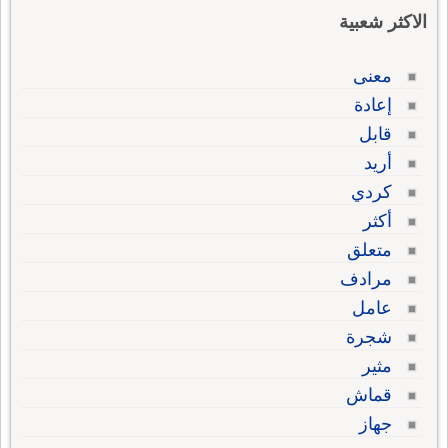
الاكثر شعبية
معنى
إعادة
قابل
أريد
كردي
أكثر
متعلق
مرادف
عامل
شجرة
مثير
قماش
جهاز