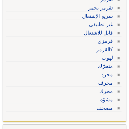
تقرمز يحمر
سريع الإشتعال
غير تطبيقي
قابل للاشتعال
قرمزي
كالقرمز
لهوب
متحرّك
مجرد
محرف
محرك
مشوّه
مصحف