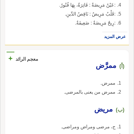
:عَيْنٌ مَرِيضَةٌ : فَاتِرَةٌ، بِهَا فُتُورٌ.
:قَلْبٌ مَرِيضٌ : نَاقِصُ الدِّينِ.
:رِيحٌ مَرِيضَةٌ : ضَعِيفَةٌ.
عرض المزيد
+
معجم الرائد
ممرَّض
(أ)
ممرض.
ممرض من يعنى بالمرضى.
مريض
(ب)
ج، مرضى ومراض ومراضى.