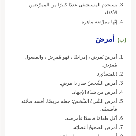
يستخدم المستشفى عددًا كبيرًا من الممرِّضين
الأكفاء.
إنّها ممرِّضة ماهِرة.
أمرضَ
(ب)
أمرضَ يُمرض ، إمراضًا ، فهو مُمرِض ، والمفعول
مُمرَض.
(للمتعدِّي).
أمرض الشَّخصُ صار ذا مرضٍ.
أمرض من شدّة الإجهاد.
أمرض الشَّيءُ الشَّخصَ: جعله مريضًا، أفسد صحَّتَه
فأضعفَه.
أكل طعامًا فاسدًا فأمرضه.
أمرض الضجيجُ أعصابَه.