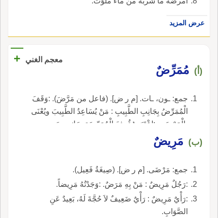
أمرضه ما شربه من ماء ملوّث.
عرض المزيد
+
معجم الغني
مُمَرِّضٌ
(أ)
جمع: ـون، ـات. [م ر ض]. (فاعل من مَرَّضَ). :وَقَفَ
الْمُمَرِّضُ بِجَانِبِ الطَّبِيبِ : مَنْ يُسَاعِدُ الطَّبِيبَ ويُعْنَى
بِالْمَرْضَى. :اِعْتَبَرَ وُقُوفَ الْمُمَرِّضَةِ بِجَانِبِ سَرِيرِهِ
كَأَنَّهَا مَلاَكٌ مِنْ مَلاَئِكَةِ الرَّحْمَةِ.
مَرِيضٌ
(ب)
جمع: مَرْضَى. [م ر ض]. (صِيغَةُ فَعِيل).
:رَجُلٌ مَرِيضٌ : مَنْ بِهِ مَرَضٌ. :وَجَدْتُهُ مَرِيضاً.
:رَأْيٌ مَرِيضٌ : رَأْيٌ ضَعِيفٌ لاَ حُجَّةَ لَهُ، بَعِيدٌ عَنِ
الصَّوَابِ.