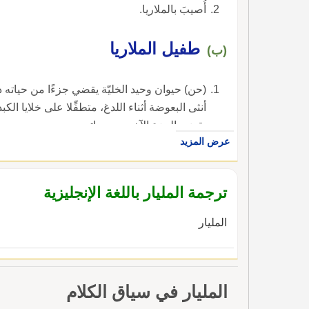
أُصيبَ بالملاريا.
طفيل الملاريا
(ب)
(حن) حيوان وحيد الخليّة يقضي جزءًا من حياته 
أنثى البعوضة أثناء اللدغ، متطفِّلا على خلايا الك
يقضي الجزء الآخر من حياته.
عرض المزيد
ترجمة المليار باللغة الإنجليزية
المليار
المليار في سياق الكلام