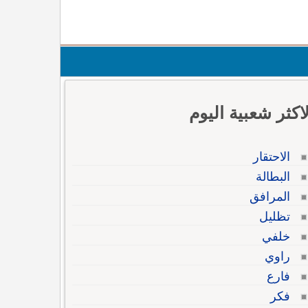
لاكثر شعبية اليوم
الاحتقار
البطالة
المرافق
تظليل
خلفي
راوي
فارع
فكر