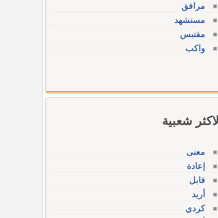
مرافق
مستشهد
مقتبس
واكب
لاكثر شعبية
معنى
إعادة
قابل
أريد
كردي