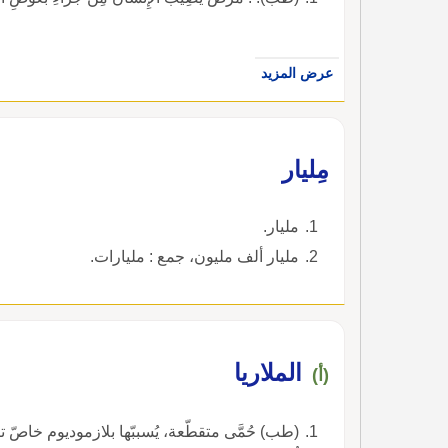
عرض المزيد
مِليار
مليار.
مليار ألف مليون، جمع : مليارات.
الملاريا
(أ)
(طب) حُمَّى متقطّعة، يُسببّها بلازموديوم خاصّ تن