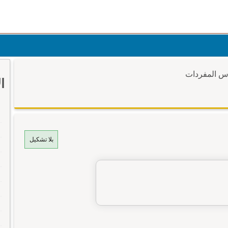
وس المفردات
ا
بلا تشكيل