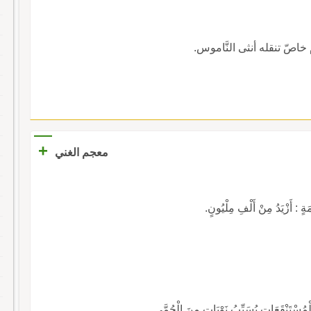
م خاصّ تنقله أنثى النَّاموس.
+
معجم الغني
 : أَزْيَدُ مِنْ أَلْفِ مِلْيُونٍ.
ْتَنْقَعَاتِ يُسَبِّبُ نَوْبَاتٍ مِنَ الْحُمَّى.