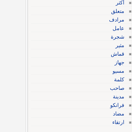
أكثر
متعلق
مرادف
عامل
شجرة
مثير
قماش
جهاز
مسيو
كلمة
صاحب
مدينة
فرانكو
مضاد
ارتقاء