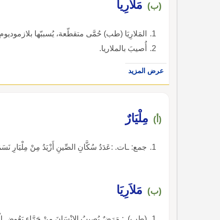
مَلارِيا
(ب)
المَلارِيَا (طب) حُمَّى متقطّعة، يُسببّها بلازموديو
أُصيبَ بالملاريا.
عرض المزيد
مِلْيَارٌ
(أ)
جمع: ـات. :عَدَدُ سُكَّانِ الصِّينِ أَزْيَدُ مِنْ مِلْيَارِ نَسَمَةٍ
مَلاَرِيَا
(ب)
(طب). : مَرَضٌ يُصِيبُ الإِنْسَانَ مِنْ جَرَّاءِ بَعُوضِ الْمُس