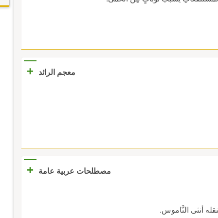
+
معجم الرائد
+
مصطلحات عربية عامة
قله أنثى النَّاموس.