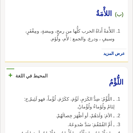
اللأْمَةُ
(ب)
اللأْمَةُ أَداةُ الحرب كلُّها من رمحٍ، وبيضةٍ، ومِغْفَرٍ،
وسيفٍ ، ودرع. والجمع : لأْم، ولُؤَم.
عرض المزيد
+
المحيط في اللغة
اللُّؤْمُ
ـ اللُّؤْمُ: ضِدُّ الكَرَمِ، لَؤُمَ، ككَرُمَ، لُؤْماً، فهو لَئِيمٌ,ج:
لِئامٌ ولُؤَماءُ ولُؤْمانٌ.
ـ الأمَ: وَلَدَهُمْ، أو أظْهَرَ خِصالَهُمْ.
ـ أَمَّ القُمْقُمَ: سَدَّ صُدوعَهُ.