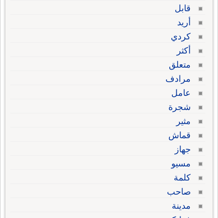
قابل
أريد
كردي
أكثر
متعلق
مرادف
عامل
شجرة
مثير
قماش
جهاز
مسيو
كلمة
صاحب
مدينة