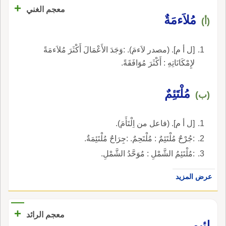
+
معجم الغني
مُلاَءمَةٌ
(أ)
[ل أ م]. (مصدر لاَءمَ). :وَجَدَ الأَعْمَالَ أَكْثَرَ مُلاَءمَةً
لإِمْكَانَاتِهِ : أَكْثَرَ مُوَافَقَةً.
مُلْتَئِمٌ
(ب)
[ل أ م]. (فاعل من اِلْتَأَمَ).
:جُرْحٌ مُلْتَئِمٌ : مُلْتَحِمٌ. :جِرَاحٌ مُلْتَئِمَةٌ.
:مُلْتَئِمُ الشَّمْلِ : مُوَحَّدُ الشَّمْلِ.
عرض المزيد
+
معجم الرائد
لئيم