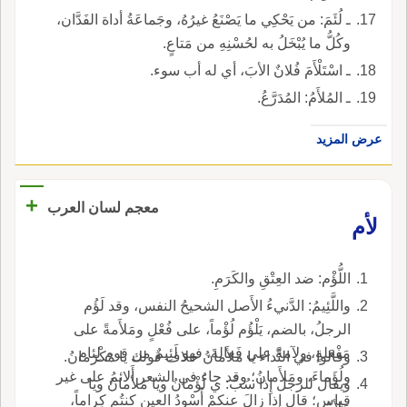
ـ لُئَمَ: من يَحْكِي ما يَصْنَعُ غيرُهُ، وجَماعَةُ أداة الفَدَّان،
وكُلُّ ما يُبْخَلُ به لحُسْنِهِ من مَتاعٍ.
ـ اسْتَلْأَمَ فُلانٌ الأبَ، أي له أب سوء.
ـ المُلأَمُ: المُدَرَّعُ.
عرض المزيد
+
معجم لسان العرب
لأم
اللُّؤْم: ضد العِتْقِ والكَرَمِ.
واللَّئِيمُ: الدَّنيءُ الأَصل الشحيحُ النفس، وقد لَؤُم
الرجلُ، بالضم، يَلْؤُم لُؤْماً، على فُعْلٍ ومَلأَمةً على
مَفْعَلةٍ، ولآمةً على فَعالةَ، فهو لَئِيمٌ من قوم لِئام
وقالوا في النِّداء يا مَلأَمانُ خلاف قولك يا مَكْرَمانُ.
ولُؤَماءَ، ومَلأَمانُ؛ وقد جاء في الشعر أَلائمُ على غير
ويقال للرجل إِذا سُبَّ: ي لُؤْمانُ ويا مَلأمانُ ويا
قياس؛ قال إِذا زالَ عنكمْ أَسْودُ العينِ كنتُم كِراماً،