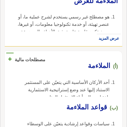
الملاءمة للغرض
حديده وعيدانها.
هو مصطلح غير رسمي يستخدم لشرح عملية ما، أو
عنصر تهيئة، أو خدمة تكنولوجيا معلومات، أو غيرها،
بحيث تكون قادرة على تحقيق الأهداف الموضوعة
عرض المزيد
لها أو مستويات الخدمة المتفق عليها. و الملاءمة
للغرض تتطلب التصميم المناسب، و التنفيذ
المناسب، و آليات التحكم المناسبة و الصيانة
+
مصطلحات مالية
المناسبة.---(المجال:حاسوب).
الملاءمة
(أ)
أحد الأركان الأساسية التي يتعيّن على المستثمر
الاستناد إليها عند وضع إستراتيجية الاستثمارية
باختيار مجال وأداة الاستثمار المناسبين من بين
الأدوات المتاحة ، في الإنجليزية، هي relevance.
قواعد الملاءمة
(ب)
سياسات وقواعد إرشادية يتعيّن على الوسطاء