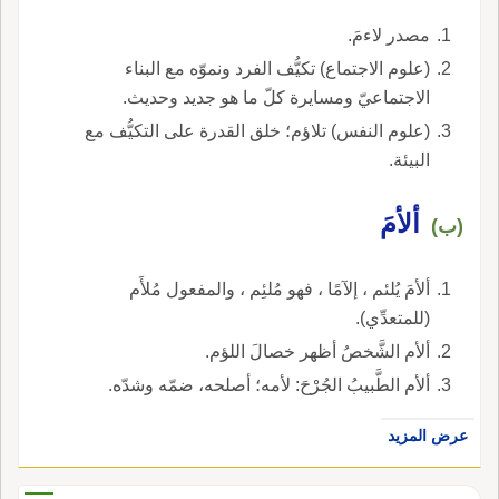
مصدر لاءمَ.
(علوم الاجتماع) تكيُّف الفرد ونموّه مع البناء
الاجتماعيّ ومسايرة كلّ ما هو جديد وحديث.
(علوم النفس) تلاؤم؛ خلق القدرة على التكيُّف مع
البيئة.
ألأمَ
(ب)
ألأمَ يُلئم ، إلآمًا ، فهو مُلئِم ، والمفعول مُلأَم
(للمتعدِّي).
ألأم الشَّخصُ أظهر خصالَ اللؤم.
ألأم الطَّبيبُ الجُرْحَ: لأمه؛ أصلحه، ضمّه وشدّه.
عرض المزيد