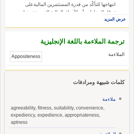
انتهاجها للتأكّد من قدرة المستثمرين الماليةعلى
تحمّل المخاطر وأن الأوراق المالية التي يشترونها
عرض المزيد
تعزّز مراكزهم المالية وتلبّي احتياجاتهم وتحقّق
أهدافهم ، في الإنجليزية، هي suitability rules.
ترجمة الملاءمة باللغة الإنجليزية
الملاءمة
Appositeness
كلمات شبيهة ومرادفات
ملاءمة
agreeability, fitness, suitability, convenience,
expediency, expedience, appropriateness,
aptness