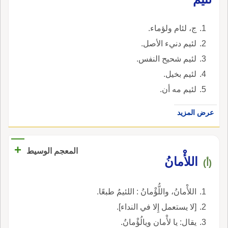
ج، لئام ولؤماء.
لئيم دنيء الأصل.
لئيم شحيح النفس.
لئيم بخيل.
لئيم مه أن.
عرض المزيد
+
المعجم الوسيط
اللأْمانُ
(أ)
اللأْمانُ، واللُّؤْمانُ : اللئيمُ طبعًا.
[لا يستعمل إِلا في النداء].
يقال: يا لأْمان ويالُؤْمانُ.