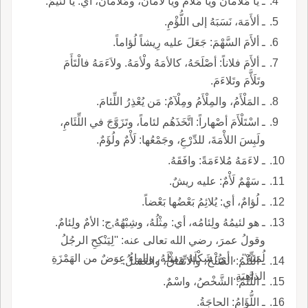
ـ يا مَلْآمانُ ويا مَلْأَمُ ويا لَأْمانُ، ومُلْآمانٌ، أي: يا لَئيمُ.
ـ ألأَمَهَ، نَسَبَهُ إلى اللُّؤْمِ.
ـ ألأَمَ السَّهْمَ: جَعَلَ عليه رِيشاً لُؤاماً.
ـ ألأَمَ فلاناً: أصْلَحَهُ، كالأمَهُ ولْأمَهُ. ولاَءَمَهُ فالْتَأَمَ
وتَلَأَّمَ وتَلاءَمَ.
ـ المَلْأَمُ، والمِلْأَمُ ومِلْآمٌ: مَن يُعْذِرُ اللِّئامَ.
ـ اسْتَلْأَمَ أصْهاراً: اتَّخَذَهُم لئاماً، وتَزَوَّجَ في اللِّئَامِ،
ولَبِسَ اللأْمَةَ، للدِّرْعِ، وجَمْعُها: لَأْمٌ ولُؤَمٌ.
ـ لاءَمَهُ مُلاءَمَةً: وافَقَهُ.
ـ سَهْمٌ لَأْمٌ: عليه ريشٌ.
ـ لُؤامٌ، أي: يُلائِمُ بَعْضُها بَعْضاً.
ـ هو لئيمُهُ ولِئامُه، أي: مِثْلُهُ، وشِبْهُهُ,ج: الأمٌ ولِئامٌ.
وقولُ عمرَ، رضي الله تعالى عنه: ''لِيَنْكِحِ الرجُلُ
لُمَتَهُ''، ، أي: شَكْلَهُ ومِثْلَهُ، والهاءُ عِوَضٌ من الهَمْزَةِ
ـ اللِّئْمُ: الصُّلْحُ، والاتِّفَاقُ، والعَسَلُ.
الذاهِبَةِ.
ـ اللَّئْمُ: الشَّخْصُ، واسْمٌ.
ـ اللُّؤَامُ: الحاجَةُ.