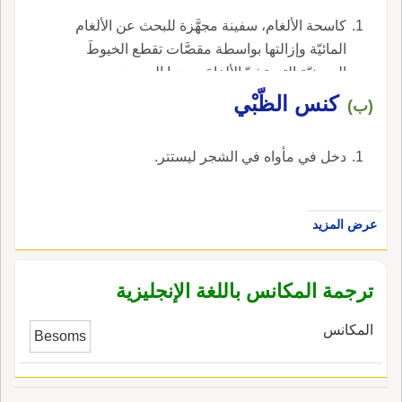
كاسحة الألغام، سفينة مجهَّزة للبحث عن الألغام
المائيّة وإزالتها بواسطة مقصَّات تقطع الخيوطَ
المعدنيّة التي تشدّ الألغامَ بعضها إلى بعض،
وبواسطة معدّات خاصّة لتفجير هذه الألغام، وهذه
كنس الظّبْي
(ب)
السفينة مجرَّدة من المغناطيس.
دخل في مأواه في الشجر ليستتر.
عرض المزيد
ترجمة المكانس باللغة الإنجليزية
المكانس
Besoms