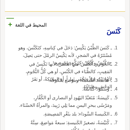
+
المحيط في اللغة
كَنَسَ
ـ كَنَسَ الظَّبْيُ يَكْنِسُ: دَخَلَ في كِناسِهِ، كتَكَنَّسَ، وهو
مُسْتَتَرُهُ في الشجرِ، لأنه يَكْنِسُ الرمْلَ حتى يَصِلَ،
ج: كُنُسٌ وكُنَّسٌ، كرُكَّعٍ، وموضع.
ـ الجَواري الكُنَّسُ: هي الخُنَّسُ، لأنها تَكْنِسُ في
المَغِيبِ، كالظِّبَاء في الكُنُسِ، أو هي كُلُّ النُّجُومِ،
لأنها تَبْدُو ليلاً وتَخْفَى نَهاراً، أو الملائكةُ، أو بَقَرُ
ـ كُنَاسَةُ: القُمَامَةُ، وموضع بالكوفة.
الوَحْشِ وظِبَاؤُهُ.
ـ وسَمَّوْا: كُنَاسَةَ.
ـ كَنِيسَةُ: مُتَعَبَّدُ اليَهُودِ أو النصارى أو الكُفَّارِ،
ومَرْسًى ببحرِ اليمنِ مما يَلِي زَبِيدَ، والمرأةُ الحَسْنَاء.
ـ الكَنيسةُ السَّوداء: بلد بثَغْرِ المَصِيصَةِ.
ـ كُنَيِّسَةُ، تصغيرُ الكَنيسةِ: سبعةُ مَواضِعَ، سِتَّةٌ