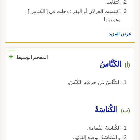
اكتناسا.
إكتنست الغزلان أو البقر : دخلت في [ الكناس ]،
وهو بيتها.
عرض المزيد
+
المعجم الوسيط
الكَنَّاسُ
(أ)
الكَنَّاسُ مَنْ حرفته الكَنْسُ.
الكُناسَةُ
(ب)
الكُناسَةُ القُمامة.
و الكُناسَةُ موضع إِلقائها.