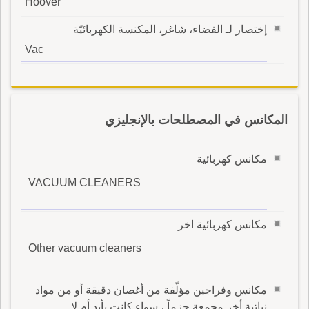
Hoover
إختصار لـ الفضاء، شاغر، المكنسة الكهربائيّة
Vac
المكانس في المصطلحات بالإنجليزي
مكانس كهربائية
VACUUM CLEANERS
مكانس كهربائية اخر
Other vacuum cleaners
مكانس وفراجين مؤلّفة من أغصان دقيقة أو من مواد
نباتية أخر مجمعة حزماً ، سواء كانت بأيد أم لا