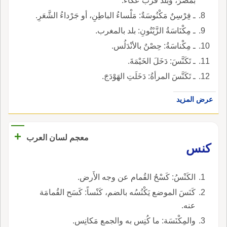
بمصْرَ، وبلد قربَ عَكَّاء.
ـ فِرْسِنٌ مَكْنُوسَةٌ: مَلْساءُ الباطِنِ، أو جَرْداءُ الشَّعَرِ.
ـ مِكْنَاسَةُ الزَّيْتُونِ: بلد بالمغرب.
ـ مِكْناسَةُ: حِصْنٌ بالأنْدَلُس.
ـ تَكَنَّسَ: دَخَلَ الخَيْمَةَ.
ـ تَكَنَّسَ المرأةُ: دَخَلَتِ الهَوْدَجَ.
عرض المزيد
+
معجم لسان العرب
كنس
الكَنْسُ: كَسْحُ القُمام عن وجه الأَرض.
كَنَسَ الموضع يَكْنُسُه بالضم، كَنْساً: كَسَح القُمامَة
عنه.
والمِكْنَسَة: ما كُنِس به والجمع مَكانِس.