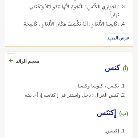
:الجَوَارِي الكُنَّسِ : النُّجُومُ لأَنَّهَا تَبْدُو لَيْلاً وَتَخْتَفِي
نَهَاراً.
:كَانِسَةُ الأَلْغَامِ : آلَةٌ تَكْشِفُ مَكَانَ الأَلْغَامِ ، كَاسِحَةٌ.
عرض المزيد
+
معجم الرائد
كنس
(أ)
يكنس ، كنوسا وكنسا.
كنس الغزال : دخل واستتر في [ كناسه ]، أي بيته.
إِكتنَس
(ب)
إكتنس.