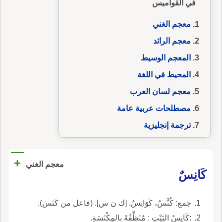
في القواميس
معجم الغني
معجم الرائد
المعجم الوسيط
المحيط في اللغة
معجم لسان العرب
مصطلحات عربية عامة
ترجمة إنجليزية
+
معجم الغني
كَانِسٌ
جمع: كُنَّسٌ، كَوَانِسُ. [ك ن س]. (فاعل من كَنَسَ).
:كَانِسُ البَيْتِ : مُنَظِّفُهُ بِالمِكْنَسَةِ.