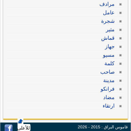
مرادف
عامل
شجرة
مثير
قماش
جهاز
مسيو
كلمة
صاحب
مدينة
فرانكو
مضاد
ارتقاء
قاموس البراق : 2015 - 2026
للأعلى