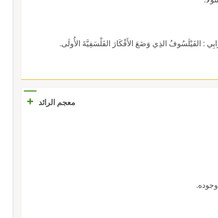
فَارَابِي : الفَيْلَسُوفُ الذِي وَضَعَ الأَفْكَارَ الفَلْسَفِيَّةَ الأُولَى.
+
معجم الرائد
وجوده.