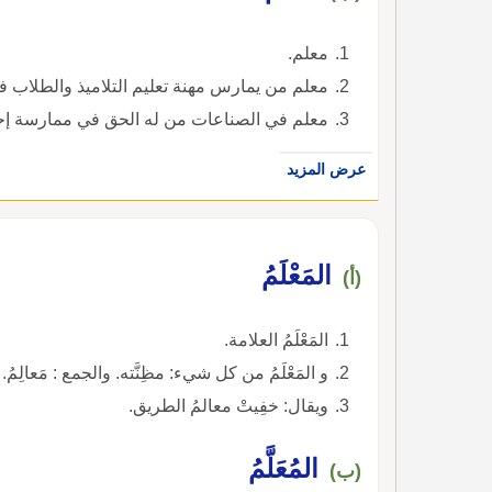
معلم.
معلم من يمارس مهنة تعليم التلاميذ والطلاب في
معلم في الصناعات من له الحق في ممارسة إح
عرض المزيد
المَعْلَمُ
(أ)
المَعْلَمُ العلامة.
و المَعْلَمُ من كل شيء: مظِنَّته. والجمع : مَعالِمُ.
ويقال: خفِيتْ معالمُ الطريق.
المُعَلَّمُ
(ب)