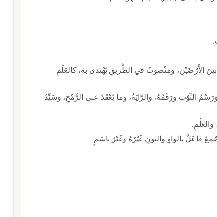
.
بينَ الأَرْضَيْنِ، ومَنْصوبٌ في الطَّريقِ يُهْتَدى به، كالعَلَمِ
سْمُ الثَّوْب ورَقْمُهُ، والرَّايَةُ، وما يُعْقَدُ على الرُّمْحِ، وسَيِّدُ
 والعَلْمِ.
َجْمَعُ فاعَلٌ بالواوِ والنونِ غَيْرُهُ وغَيْرُ باسَمٍ.