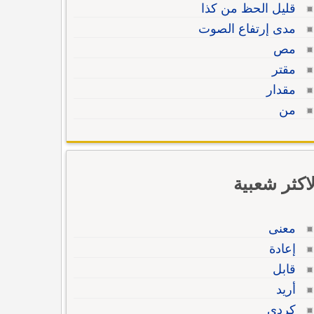
قليل الحظ من كذا
مدى إرتفاع الصوت
مص
مقتر
مقدار
من
لاكثر شعبية
معنى
إعادة
قابل
أريد
كردي