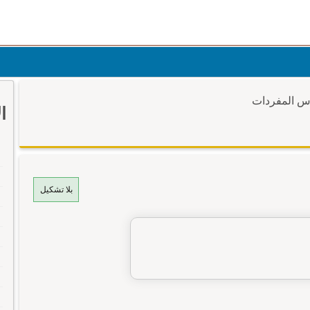
وس المفردات
ا
بلا تشكيل