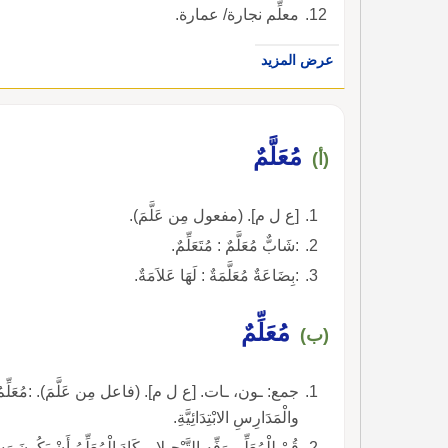
معلِّم نجارة/ عمارة.
عرض المزيد
مُعَلَّمٌ
(أ)
[ع ل م]. (مفعول مِن عَلَّمَ).
:شَابٌّ مُعَلَّمٌ : مُتَعَلِّمٌ.
:بِضَاعَةٌ مُعَلَّمَةٌ : لَهَا عَلاَمَةٌ.
مُعَلِّمٌ
(ب)
جمع: ـون، ـات. [ع ل م]. (فاعل مِن عَلَّمَ). :مُعَلِّمُ صِبْيَ
والْمَدَارِسِ الابْتِدَائِيَّةِ.
قُمْ لِلْمُعَلِّمِ وَفِّهِ التَّبْجِيلا. . كَادَ الْمُعَلِّمُ أَنْ يَكُونَ رَسُولا.