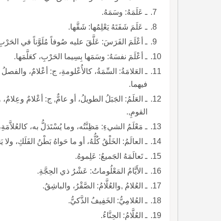
ـ عَلَمَهُ: وسَمَهُ.
ـ عَلَمَ شَفَتَهُ يَعْلِمُها: شَقَّها.
ـ أعْلَمَ الفَرَسَ: عَلَّقَ عليه صُوفاً مُلَوَّناً في الحَرْبِ
ـ أعْلَمَ نفسَهُ: وسَمَها بِسِيما الحَرْبِ، كعَلَّمَها.
ـ العَلامَةُ: السِّمَةُ، كالأُعْلومةِ، ج: أعْلامٌ، والفصلُ 
فيهما.
ـ العَلَمُ: الجَبَلُ الطويلُ، أو عامٌّ, ج: أعْلامٌ وعِلامٌ، ورَ
القومِ,.
ـ مَعْلَمُ الشيءِ: مَظِنَّتُه، وما يُسْتَدَلُّ به، كالعُلاَّمَةِ،
ـ العالَمُ: الخَلْقُ كُلُّهُ، أو ما حَواهُ بَطْنُ الفَلَكِ، ولا ي
ـ تَعالَمَهُ الجَميعُ: عَلِموهُ.
ـ الأَيَّامُ المَعْلُوماتُ: عَشْرُ ذي الحِجَّةِ.
ـ العُلامُ ,والعُلَّامُ: الصَّقْرُ، والباشِقُ.
ـ العُلامِيُّ: الخَفِيفُ الذَّكيُّ.
ـ العُلَّامُ: الحِنَّاءُ.