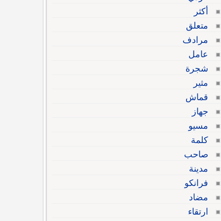
أكثر
متعلق
مرادف
عامل
شجرة
مثير
قماش
جهاز
مسيو
كلمة
صاحب
مدينة
فرانكو
مضاد
ارتقاء