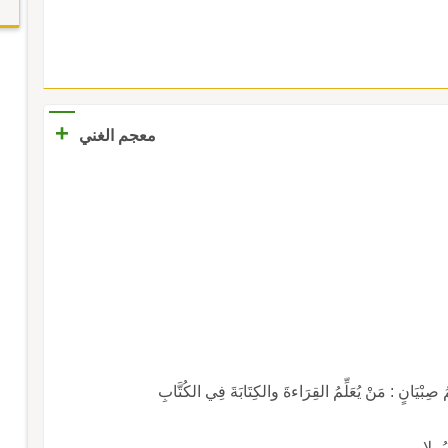
+
معجم الغني
انٍ : مَنْ يُعَلِّمُ القِرَاءةَ والكِتَابَةَ فِي الكُتَّابِ