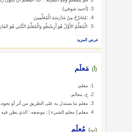
(أحمد شوقي).
:مُتَخَرِّجٌ مِنْ مَدْرَسَةِ الْمُعَلِّمِينَ.
:الْمُعَلِّمُ الأَوَّلُ هُوَ أَرِسْطُو والْمُعَلِّمُ الثَّانِي هُوَ ال
عرض المزيد
مَعلَم
(أ)
معلم.
ج، معالم.
معلم ما يستدل به على الطريق من أثر أو نحوه.
معلم [ معلم الشيء ] : موضعه : الذي يظن فيه 
مُعلَم
(ب)