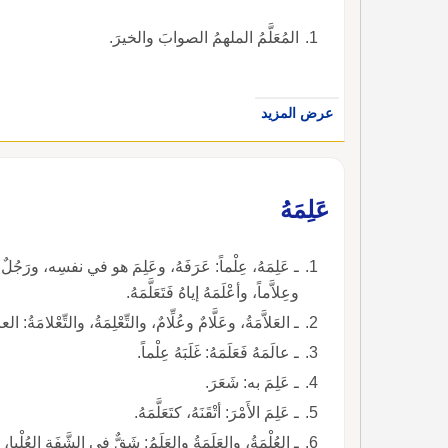
المُعَلَّمُ الملهمُ الصوابَ والخيرَ.
عرض المزيد
عَلِمَهُ
ـ عَلِمَهُ، عِلْماً: عَرَفَهُ، وعَلِمَ هو في نفسِه، ورَجُلٌ عالِ
وعِلاَّماً، وأعْلَمَهُ إياهُ فَتَعَلَّمَهُ.
ـ العَلاَّمَةُ، وعَلَّامٌ وعُلِّامٌ، والتِّعْلِمَةُ، والتِّعْلامَةُ: العال
ـ عالَمَهُ فَعَلَمَهُ: غَلَبَهُ عِلْماً.
ـ عَلِمَ به: شَعَرَ.
ـ عَلِمَ الأَمْرَ: أتْقَنَهُ، كتَعَلَّمَهُ.
ـ العُلْمَةُ، والعَلَمَةُ والعَلَمُ: شَقٌّ في الشَّفَةِ العُلْي