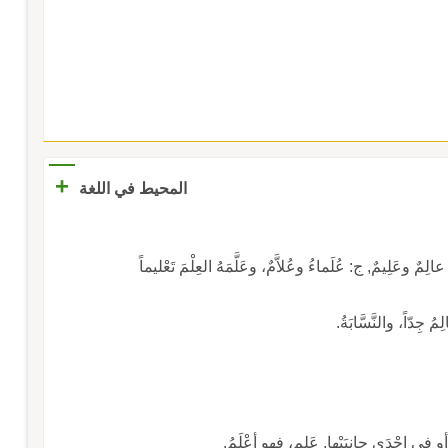
+
المحيط في اللغة
مٌ وعَلِيمٌ, ج: عُلَماءُ وعُلاَّمٌ، وعَلَّمَهُ العِلْمَ تَعْليماً
ِمُ جِدّاً، والنَّسَّابَةُ.
ا، أو في إحْدَى جانِبَيْها. عَلِم، فهو أعْلَمُ.