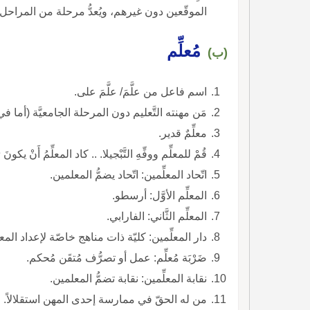
الموقّعين دون غيرهم، ويُعدُّ مرحلة من المراحل المو
مُعلِّم
(ب)
اسم فاعل من علَّمَ/ علَّمَ على.
مَن مهنته التَّعليم دون المرحلة الجامعيَّة (أما في 
معلِّمٌ قدير.
قُمْ للمعلِّم ووفِّهِ التَّبْجيلا. .. كاد المعلِّمُ أَنْ يكونَ رَسُولا.
اتّحاد المعلِّمين: اتّحاد يضمُّ المعلمين.
المعلِّم الأوَّل: أرسطو.
المعلِّم الثَّاني: الفارابي.
دار المعلِّمين: كليّة ذات مناهج خاصّة لإعداد المع
ضَرْبَة مُعلِّم: عمل أو تصرُّف مُتقَن مُحكم.
نقابة المعلِّمين: نقابة تضمُّ المعلمين.
من له الحقّ في ممارسة إحدى المهن استقلالاً.