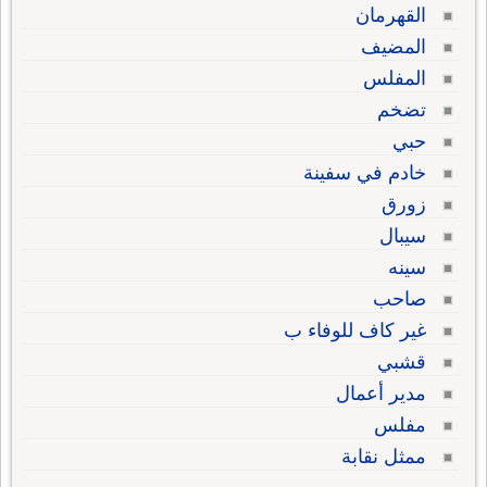
القهرمان
المضيف
المفلس
تضخم
حبي
خادم في سفينة
زورق
سيبال
سينه
صاحب
غير كاف للوفاء ب
قشبي
مدير أعمال
مفلس
ممثل نقابة