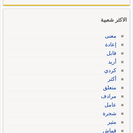
الاكثر شعبية
معنى
إعادة
قابل
أريد
كردي
أكثر
متعلق
مرادف
عامل
شجرة
مثير
قماش