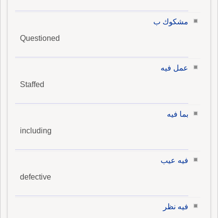
مشكوك ب
Questioned
عمل فيه
Staffed
بما فيه
including
فيه عيب
defective
فيه نظر