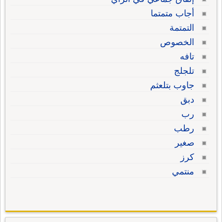
أجاب متمتما
التمتمة
الخصوص
تافه
تلجلج
جاوب بتلعثم
دبق
رب
رطب
صغير
كرز
منتمي