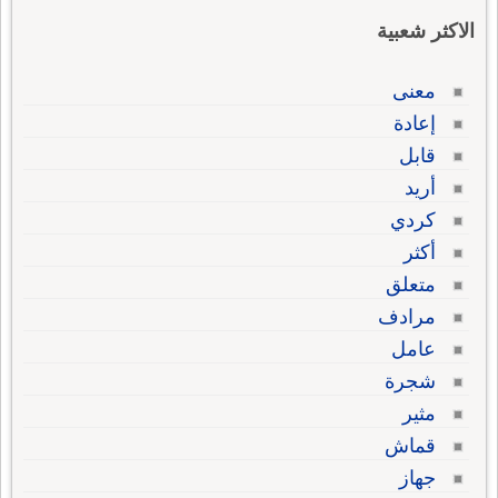
الاكثر شعبية
معنى
إعادة
قابل
أريد
كردي
أكثر
متعلق
مرادف
عامل
شجرة
مثير
قماش
جهاز