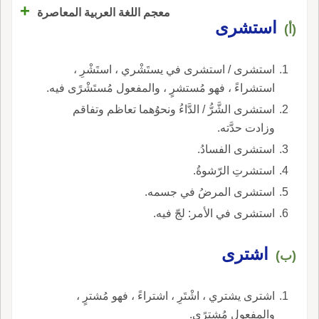
+
معجم اللغة العربية المعاصرة
استشرى
(أ)
استشرى / استشرى في يستَشْري ، استَشْرِ ،
استشراءً ، فهو مُستشرٍ ، والمفعول مُستَشْرًى فيه.
استشرى الشَّرُّ / الدَّاءُ ونحوُهما تعاظم وتفاقم
وزادت حدَّته.
استشرى الفسادُ.
استشرتِ الرّشوةُ.
استشرى المرضُ في جسمه.
استشرى في الأمر: لجّ فيه.
اشترى
(ب)
اشترى يشتري ، اشْتَرِ ، اشتراءً ، فهو مُشترٍ ،
والمفعول مُشترًى.