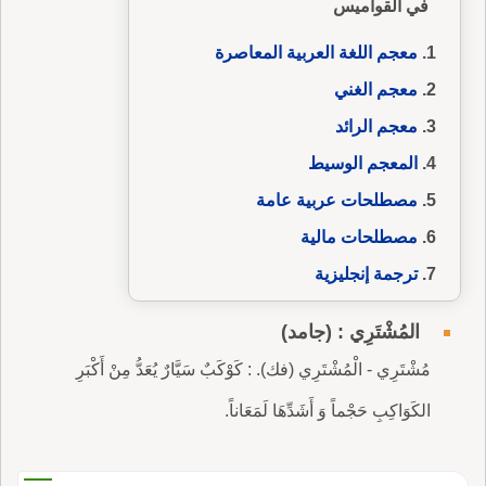
في القواميس
معجم اللغة العربية المعاصرة
معجم الغني
معجم الرائد
المعجم الوسيط
مصطلحات عربية عامة
مصطلحات مالية
ترجمة إنجليزية
المُشْتَرِي : (جامد)
مُشْتَرِي - الْمُشْتَرِي (فك). : كَوْكَبٌ سَيَّارٌ يُعَدُّ مِنْ أَكْبَرِ
الكَوَاكِبِ حَجْماً وَ أَشَدِّهَا لَمَعَاناً.