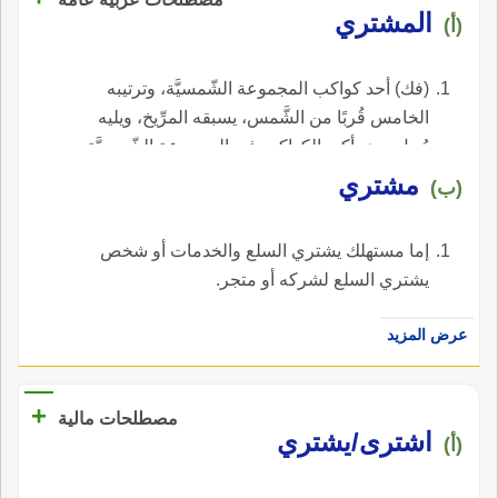
المشتري
(أ)
(فك) أحد كواكب المجموعة الشّمسيَّة، وترتيبه
الخامس قُربًا من الشَّمس، يسبقه المرِّيخ، ويليه
زُحل، وهو أكبر الكواكب في المجموعة الشّمسيَّة
من حيث الحجم، كتلته أكبر من كتلة الأرض بـ 316
مشتري
(ب)
مرّة.
إما مستهلك يشتري السلع والخدمات أو شخص
يشتري السلع لشركه أو متجر.
عرض المزيد
+
مصطلحات مالية
اشترى/يشتري
(أ)