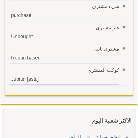
شىء مشترى
purchase
غير مشترى
Unbought
مشترى ثانية
Repurchased
كوكب المشتري
Jupiter [astr.]
الاكثر شعبية اليوم
إتفاق جماعي في الرأي