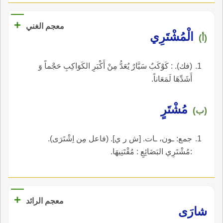
+
معجم الغني
الْمُشْتَرِي
(أ)
(فك). : كَوْكَبٌ سَيَّارٌ يُعَدُّ مِنْ أَكْبَرِ الكَوَاكِبِ حَجْماً وَ
أَشَدِّهَا لَمَعَاناً.
مُشْتَرٍ
(ب)
جمع: ـون، ـات. [ش ر ي]. (فاعل مِن اِشْتَرَى).
:مُشْتَرِي البَضَائِعِ : مُقْتَنِيهَا.
+
معجم الرائد
شارَى