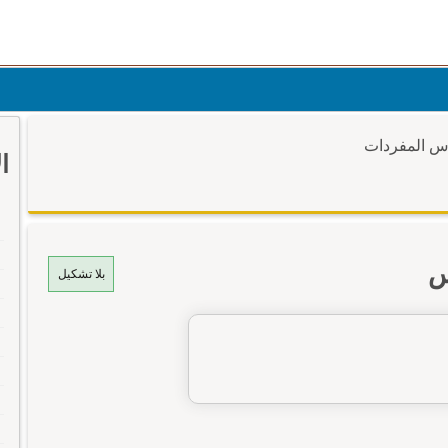
وس المفردات
ا
س
بلا تشكيل