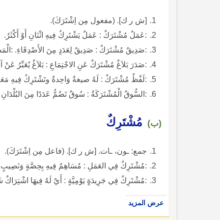
[ش ر ك]. (مفعول مِن اِشْتَرَكَ).
:عَمَلٌ مُشْتَرَكٌ : عَمَلٌ يَشْتَرِكُ فِيهِ اثْنَانِ أَوْ أَكْثَرُ.
:صَدِيقٌ مُشْتَرَكٌ : صَدِيقٌ لِعَدَدٍ مِنَ الأَصْدِقَاءِ. :الْمَصْ
:صَدَرَ بَلاَغٌ مُشْتَرَكٌ عَنِ الاجْتِمَاعِ : بَلاَغٌ يُعَبِّرُ عَنْ آرَا
:لَفْظٌ مُشْتَرَكٌ : لَهُ صيغةٌ وَاحِدةٌ وتَشْتَرِكُ فِيهِ مَعَا
:السُّوقُ الْمُشْتَرَكَةُ : سُوقٌ تَضُمُّ عَدَدًا مِنَ البُلْدَانِ و
مُشْتَرِكٌ
(ب)
جمع: ـون، ـات. [ش ر ك]. (فاعل مِن اِشْتَرَكَ).
:مُشْتَرِكٌ فِي العَمَلِ : مُسَاهِمٌ فِيهِ بِحِصَّةٍ وَنَصِيبٍ.
:مُشْتَرِكٌ فِي جَرِيدَةٍ يَوْمِيَّةٍ : أَيْ لَهُ فِيهَا اشْتِرَاكٌ شَ
عرض المزيد