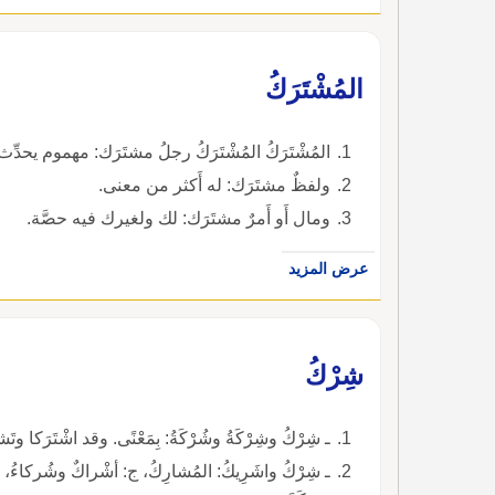
المُشْتَرَكُ
المُشْتَرَكُ المُشْتَرَكُ رجلُ مشتَرَك: مهموم يحدِّ
ولفظٌ مشتَرَك: له أَكثر من معنى.
ومال أَو أَمرٌ مشتَرَك: لك ولغيرك فيه حصَّة.
عرض المزيد
شِرْكُ
ـ شِرْكُ وشِرْكَةُ وشُرْكَةُ: بِمَعْنًى. وقد اشْتَرَكا وتَ
ـ شِرْكُ واشَرِيكُ: المُشارِكُ، ج: أشْراكٌ وشُركاءُ، و