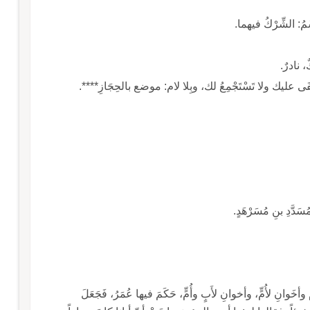
مُ: الشِّرْكُ فيهما.
، نادرٌ.
خْفَى عليك ولا تَسْتَجْمِعُ لك، وبِلا لام: موضع بالحِجَازِ****.
سَدَّدِ بنِ مُسَرْهَدٍ.
ٌ وأخَوانِ لأُمٍّ، وأخوانِ لأَبٍ وأُمٍّ، حَكَمَ فيها عُمَرُ، فَجَعَلَ