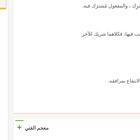
رِك ، والمفعول مُشترَك فيه.
صيب فيها، فكلاهما شريك للآخر.
لانتفاع بمرافقه.
+
معجم الغني