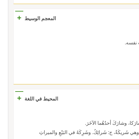
+
المعجم الوسيط
ث نفسه.
+
المحيط في اللغة
شارَكا، وشارَكَ أحدُهُما الآخَرَ.
هي شَريكَةٌ، ج: شَرائِكُ. وشَرِكَهُ في البَيْعِ والميراثِ