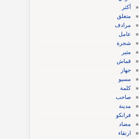
أكثر
متعلق
مرادف
عامل
شجرة
مثير
قماش
جهاز
مسيو
كلمة
صاحب
مدينة
فرانكو
مضاد
ارتقاء