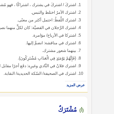
اشتركَ / اشتركَ في يشترك ، اشتراكًا ، فهو مُشت
اشترك الأمرُ اختلط والتبس.
اشترك اللَّفظُ: احتمل أكثر من معنًى.
اشترك الرَّجلان في القضيَّة: كان لكلٍّ منهما ن
اشتركا في الأرباح/ مؤامرة.
اشترك في مناقشة: انضمَّ إليها.
بينهما شعور مشترك.
{فَإِنَّهُمْ يَوْمَئِذٍ فِي الْعَذَابِ مُشْتَرِكُونَ}.
اشترك فلانٌ في النَّادي وغيرِه: دفَع أجرًا مقابل ا
اشترك في الصحيفة/ السّكة الحديدية/ النقابة.
عرض المزيد
مُشْتَرَكٌ
(أ)