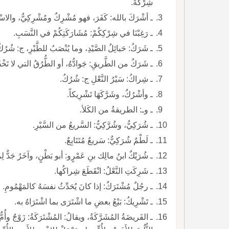
شِرْكَةً.
ـ أشْرَكَ بالله: كَفَرَ، فهو مُشْرِكٌ ومُشْرِكِيٌّ، والاسْ
ـ رَغِبْنَا في شِرْكِكُمْ: مُشَارَكَتِكُمْ في النَّسَبِ.
ـ شَرَكُ: حَبائِلُ الصَّيْدِ، وما يُنْصَبُ للطَّيْرِ، ج: شُرُكٌ
ـ شَرَكُ من الطَّريقِ: جَوادُّهُ، أو الطُّرُقُ التي لا تَ
ـ شِراكُ: سَيْرُ النَّعْلِ ج: شُرُكُ.
ـ وأشْرُكٌ، وشَرَّكَهَا تَشْرِيكاً.
ـ وـ: الطريقةُ من الكَلأ.
ـ شُرَكِيُّ، وشُرَّكِيُّ: السَّريعُ من السَّيْرِ.
ـ لَطْمٌ شُرَكِيٌّ: سَريعٌ مُتَتَابِعٌ.
ـ شُرَيْكٌ ابنُ مالِك بنِ عَمْرٍو: أبو بَطْنٍ، وآخَرُ جَدٌّ لِمُ
ـ شَرِكَتِ النَّعْلُ: انْقَطَعَ شِراكُها.
ـ رجُلٌ مُشْتَرَكٌ: إذا كانَ يُحَدِّثُ نفسَهُ كالمَهْمُومِ.
ـ تَشْرِيكُ: بَيْعُ بعضِ ما اشْتَرَى بما اشْتَرَاهُ به.
ـ الفَريضَةُ المُشَرَّكَةُ، ويقالُ: المُشْتَرَكَةُ: زَوْجٌ وأُمّ