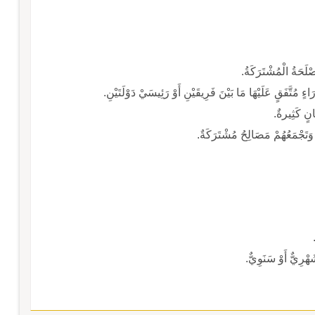
لَحَةُ الْمُشْتَرَكَةُ.
ءٍ مُتَّفَقٍ عَلَيْهَا مَا بَيْنَ فَرِيقَيْنِ أَوْ رَئِيسَيْ دَوْلَتَيْنِ.
نٍ كَثِيرةٌ.
َتَجْمَعُهُمْ مَصَالِحُ مُشْتَرَكَةٌ.
هْرِيٌّ أَوْ سَنَوِيٌّ.