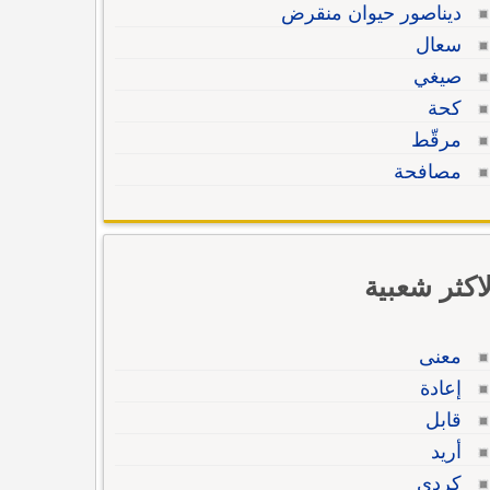
ديناصور حيوان منقرض
سعال
صيغي
كحة
مرقّط
مصافحة
لاكثر شعبية
معنى
إعادة
قابل
أريد
كردي