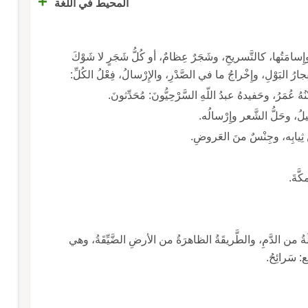
+
المحيط في اللغة
سامَتُها، كالتَّسريحِ، وشَجَرٌ عِظامٌ، أو كُلُّ شَجَرٍ لا شَوْكَ
ِجارُ البَوْلِ، وإِخْراجُ ما في الصَّدْرِ، والإِرْسالُ، فِعْلُ الكُلِّ:
ُ عُمَرُ، وحَفيدهُ عبدُ اللّهِ السَّرْحِيُّونَ: مُحَدِّثونَ.
لُ، وحَلُّ الشَّعر وإِرْسالُه.
 من ثِيابِه، وجِنْسٌ منَ العَروضِ.
كَّةَ.
لَةُ من الدَّمِ، والطَّريقَةُ الظاهرَةُ من الأرضِ الضَّيِّقَةُ، وهي
ع: سَرائِحُ.