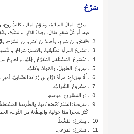
سَرْحُ
ـ سَرْحُ: المالُ السائِمُ، وسَوْمُ المال، كالسُّروحِ، وإِ
فيه، أو كُلُّ شَجَرٍ طالَ، وفِناءُ الدَّارِ، والسَّلْحُ، وانْف
سَرَحَ.
ـ عَمْرو بنُ سَوادٍ، وأحمدُ بنُ عَمْرِو بنِ السَّرْحِ، وابْنُه
ـ تَسْريحُ المرأةِ: تَطْليقُها، والاسمُ: سَرَاحٌ، والتَّسهي
ـ مُنْسَرِحُ: المُسْتَلْقي المُفَرِّجُ رِجْلَيْهِ، والخارِجُ
ـ سِرياحُ: الطويلُ، والجَوادُ، وكَلْبٌ.
ـ أُمُّ سِرْياحٍ: امرأةُ دَرَّاجِ بنِ زُرْعَةَ الضِّبابِيِّ، أميرِ م
ـ مَسْروحُ: الشَّرابُ.
ـ ذو المَسْروحِ: موضع.
ـ سَريحَةُ: السَّيْرُ يُخْصَفُ بها، والطَّريقَةُ المُسْتطي
أكْثَرُ شجراً ممّا حَوْلَها، والقِطْعَةُ من الثَّوْبِ، الجم
ـ مِسْرَحُ: المُشْطُ.
ـ مَسْرَحُ: المَرْعى.