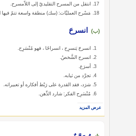
انتقل من المسرح التقليديّ إلى اللاّمسرح.
مَسْرح العمليَّات: (سك) منطقة واسعة تتمّ فيها ا
انسرحَ
(ب)
انسرحَ يَنسرِح ، انسراحًا ، فهو مُنْسَرِح.
انسرح الشَّخصُ.
أسرَع.
تجرَّد من ثيابه.
شرَد، فقد القدرة على رَبْط أفكاره أو تعبيراته.
مُنْسَرِح الفكر: شارد الذِّهن.
عرض المزيد