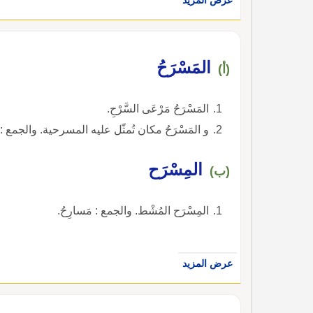
المَسْرَحُ
(أ)
المَسْرَحُ مَرْعَى السَّرْحِ.
و المَسْرَحُ مكان تُمثّل عليه المسرحية. والجمع : مَسارِحُ.
المِسْرَح
(ب)
المِسْرَح المُشْط. والجمع : مَسارِحُ.
عرض المزيد