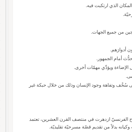
 المكان الذي ارتكبت فيه.
يّة.
ِجين من جميع الجهات.
ون أدوارَهم.
حدُّث أمام الجمهور.
 الإضاءة ويؤدِّي مهمّات أخرى.
ى.
 على سُخْف وتفاهة وجود الإنسان وذلك من خلال حبكة غير
سرح الفرنسيّ ازدهرت في منتصف القرن العشرين، تعتمد
انه بدلاً من تقديم قصّة مسرحيّة تقليديّة.