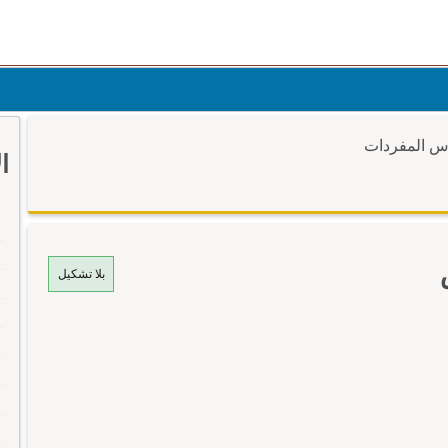
وس المفردات
ا
بلا تشكيل