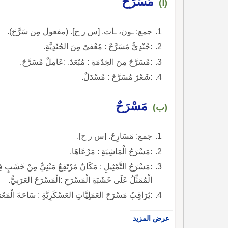
مُسَرَّحٌ
(أ)
جمع: ـون، ـات. [س ر ح]. (مفعول مِن سَرَّحَ).
:جُنْدِيٌّ مُسَرَّحٌ : مُعْفىً مِنَ الجُنْدِيَّةِ.
:مُسَرَّحٌ مِنَ الخِدْمَةِ : مُبْعَدٌ. :عَامِلٌ مُسَرَّحٌ.
:شَعْرٌ مُسَرَّحٌ : مُسْدَلٌ.
مَسْرَحٌ
(ب)
جمع: مَسَارِحُ. [س ر ح].
:مَسْرَحُ الْمَاشِيَةِ : مَرْعَاهَا.
:مَسْرَحُ التَّمْثِيلِ : مَكَانٌ مُرْتَفِعٌ مَبْنِيٌّ مِنْ خَشَبٍ فِي قَ
الْمُمَثِّلُ عَلَى خَشَبَةِ الْمَسْرَحِ :الْمَسْرَحُ العَرَبِيُّ.
:يُرَاقِبُ مَسْرَحَ العَمَلِيَّاتِ العَسْكَرِيَّةِ : سَاحَةَ الْمَعْر
عرض المزيد