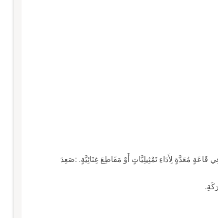
اعَةٍ مُعَدَّةٍ لِأَدَاءِ تَمْثِيلِيَّاتٍ أَوْ مَقَاطِعَ غِنَائِيَّةٍ. :صَعِدَ
َكَةِ.