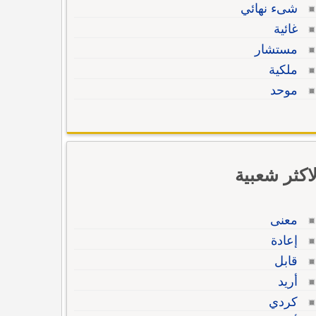
شىء نهائي
غائية
مستشار
ملكية
موحد
لاكثر شعبية
معنى
إعادة
قابل
أريد
كردي