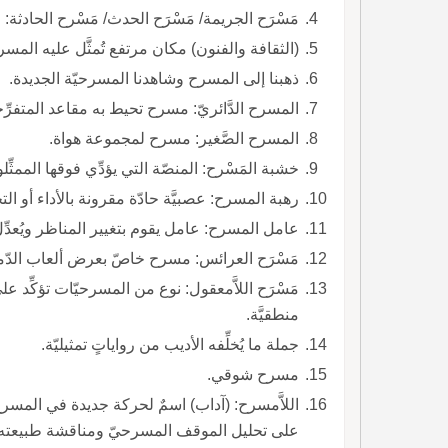
مَسْرَح الجريمة/ مَسْرَح الحدث/ مَسْرح الحادثة:
(الثقافة والفنون) مكان مرتفع تُمثَّل عليه المسرح
ذهبنا إلى المسرح وشاهدنا المسرحيّة الجديدة.
المسرح الدَّائريّ: مسرح تحيط به مقاعد المتفرّ
المسرح الصَّغير: مسرح لمجموعة هواة.
خشبة المَسْرح: المنصّة التي يؤدِّي فوقها الممثِّل
رهبة المسرح: عصبيَّة حادّة مقرونة بالأداء أو الت
عامل المسرح: عامل يقوم بتغيير المناظر ويُعدِّل
مَسْرَح العرائس: مسرح خاصّ بعرض ألعاب الدّم
مَسْرَح اللاَّمعقول: نوع من المسرحيّات تؤكِّد
منطقيَّة.
جملة ما يُخلِّفه الأديب من رواياتٍ تمثيليّة.
مسرح شوقي.
اللاَّمسرح: (آداب) اسمٌ لحركة جديدة في الم
على تحليل الموقف المسرحيّ ومناقشة طبيعته وكي