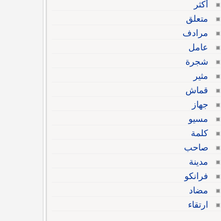
أكثر
متعلق
مرادف
عامل
شجرة
مثير
قماش
جهاز
مسيو
كلمة
صاحب
مدينة
فرانكو
مضاد
ارتقاء