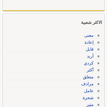
الاكثر شعبية
معنى
إعادة
قابل
أريد
كردي
أكثر
متعلق
مرادف
عامل
شجرة
مثير