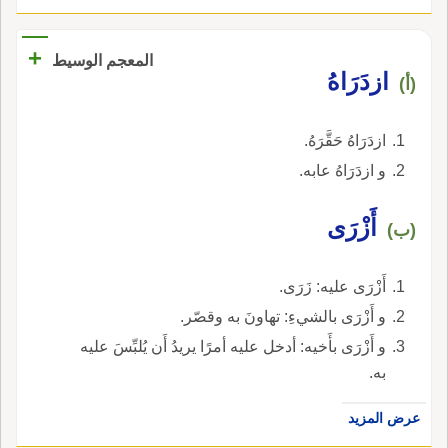
+
المعجم الوسيط
ازدَرَاهُ
(أ)
ازدَرَاهُ حَقَّرَهُ.
و ازدَرَاهُ عابه.
أَزْرَى
(ب)
أَزْرَى عليه: زَرَى.
و أَزْرَى بالشيءِ: تهاونَ به وقصّر.
و أَزْرَى بأَخيه: أدخل عليه أمرًا يريدُ أَن يُلبِّسَ عليه
به.
عرض المزيد