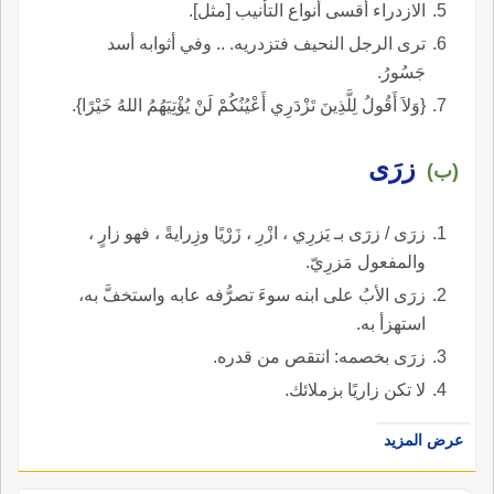
الازدراء أقسى أنواع التأنيب [مثل].
ترى الرجل النحيف فتزدريه. .. وفي أثوابه أسد
جَسُورُ.
{وَلاَ أَقُولُ لِلَّذِينَ تَزْدَرِي أَعْيُنُكُمْ لَنْ يُؤْتِيَهُمُ اللهُ خَيْرًا}.
زرَى
(ب)
زرَى / زرَى بـ يَزرِي ، ازْرِ ، زَرْيًا وزِرايةً ، فهو زارٍ ،
والمفعول مَزرِيّ.
زرَى الأبُ على ابنه سوءَ تصرُّفه عابه واستخفَّ به،
استهزأ به.
زرَى بخصمه: انتقص من قدره.
لا تكن زاريًا بزملائك.
عرض المزيد