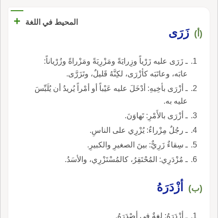
+
المحيط في اللغة
زَرَى
(أ)
ـ زَرَى عليه زَرْياً وزِرايَةً ومَزْرِيَةً ومَزْراةً وزُرْياناً:
عابَه، وعاتَبَه كأزْرَى، لكِنَّهُ قَليلٌ، وتَزَرَّى.
ـ أزْرَى بأخِيهِ: أدْخَلَ عليه عَيْباً أو أمْراً يُريدُ أن يُلَبِّسَ
عليه به.
ـ أزْرَى بالأَمْرِ: تَهاوَنَ.
ـ رجُلٌ مِزْراءٌ: يُزْرِي على الناسِ.
ـ سِقاءٌ زَرِيٌّ: بينَ الصغيرِ والكبيرِ.
ـ مُزْدَرِي: المُحْتَقِرُ، كالمُسْتَزْرِي، والأسَدُ.
أزْدَرَهُ
(ب)
ـ أزْدَرَهُ: لغةٌ في أصْدَرَهُ.