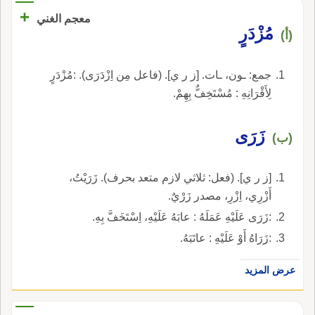
+
معجم الغني
مُزْدَرٍ
(أ)
جمع: ـون، ـات. [ز ر ي]. (فاعل مِن اِزْدَرَى). :مُزْدَرٍ
لِأَقْرَانِهِ : مُسْتَخِفٌّ بِهِمْ.
زَرَى
(ب)
[ز ر ي]. (فعل: ثلاثي لازم متعد بحرف). زَرَيْتُ،
أَزْرِي، اِزْرِ، مصدر زَرْيٌ.
:زَرَى عَلَيْهِ عَمَلَهُ : عابَهُ عَلَيْهِ، اِسْتَخَفَّ بِهِ.
:زَرَاهُ أَوْ عَلَيْهِ : عاتَبَهُ.
عرض المزيد