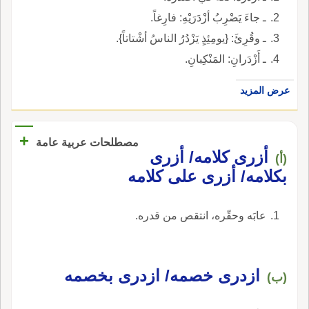
ـ جاءَ يَضْرِبُ أزْدَرَيْهِ: فارِغاً.
ـ وقُرِئَ: {يومِئِذٍ يَزْدُرُ الناسُ أشْتاتاً}.
ـ أَزْدَرانِ: المَنْكِبانِ.
عرض المزيد
+
مصطلحات عربية عامة
أزرى كلامه/ أزرى
(أ)
بكلامه/ أزرى على كلامه
عابَه وحقّره، انتقص من قدره.
ازدرى خصمه/ ازدرى بخصمه
(ب)