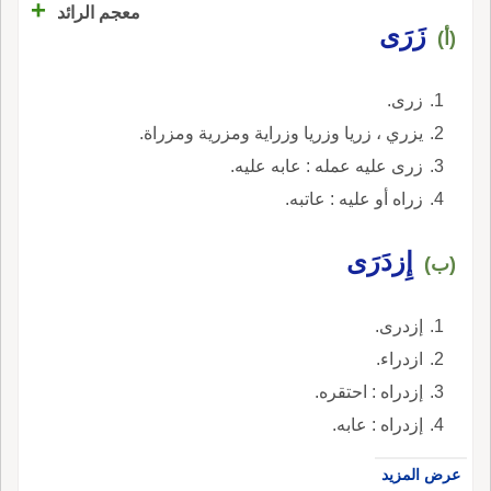
+
معجم الرائد
زَرَى
(أ)
زرى.
يزري ، زريا وزريا وزراية ومزرية ومزراة.
زرى عليه عمله : عابه عليه.
زراه أو عليه : عاتبه.
إِزدَرَى
(ب)
إزدرى.
ازدراء.
إزدراه : احتقره.
إزدراه : عابه.
عرض المزيد