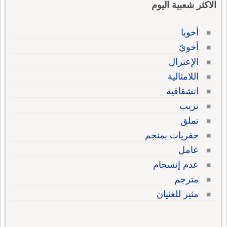
الاكثر شعبية اليوم
أخويا
أخويّ
الإعتزال
اللامثالية
انشقاقية
تريب
تملق
حفريات بمنجم
عامل
عدم إنسجام
مترجم
مثير للغثيان