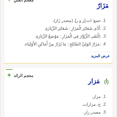
معجم الغني
مَزَارٌ
جمع: ات.[ز و ر]. (مصدر زَارَ).
:أَدَّى شَعَائِرَ الْمَزَارِ : شَعَائِرَ الزِّيَارَةِ.
:اِلْتَقَى الزُّوَّارَ فِي الْمَزَارِ : مَوْضِعُ الزِّيَارَةِ.
:مَزَارُ الوَلِيِّ الصَّالِحِ : مَا يُزَارُ مِنْ أَمَاكِنِ الأَوْلِيَاءِ.
عرض المزيد
+
معجم الرائد
مَزار
(أ)
مزار.
ج، مزارات.
مصدر زار.