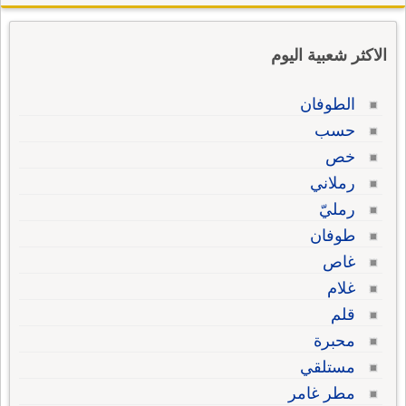
الاكثر شعبية اليوم
الطوفان
حسب
خص
رملاني
رمليّ
طوفان
غاص
غلام
قلم
محبرة
مستلقي
مطر غامر