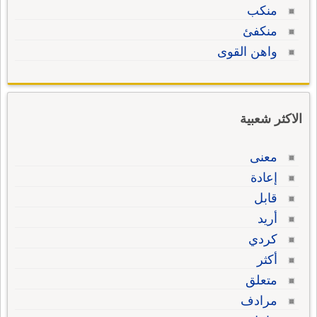
منكب
منكفئ
واهن القوى
الاكثر شعبية
معنى
إعادة
قابل
أريد
كردي
أكثر
متعلق
مرادف