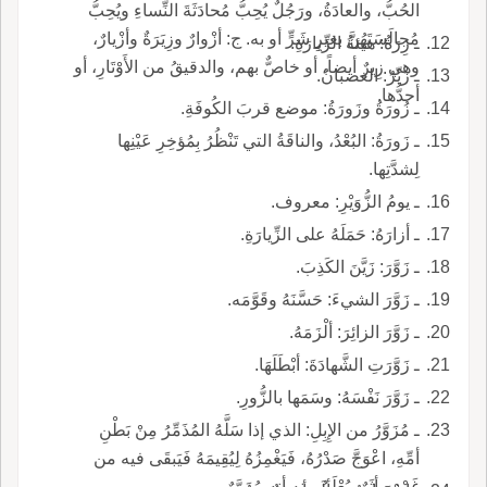
الحُبُّ، والعادَةُ، ورَجُلٌ يُحِبُّ مُحادَثَةَ النِّساءِ ويُحِبُّ
مُجالَسَتَهُنَّ بغيرِ شَرٍّ أو به. ج: أزْوارٌ وزِيَرَةٌ وأزْيارٌ،
ـ زِرَةُ: هيئةُ الزِّيارَةِ.
وهي زِيرٌ أيضاً، أو خاصٌّ بهم، والدقيقُ من الأَوْتَارِ، أو
ـ زَيِّرُ: الغضبانُ.
أحدُّها.
ـ زُورَةُ وزَورَةُ: موضع قربَ الكُوفَةِ.
ـ زَورَةُ: البُعْدُ، والناقَةُ التي تَنْظُرُ بِمُؤخِرِ عَيْنِها
لِشدَّتِها.
ـ يومُ الزُّوَيْرِ: معروف.
ـ أزارَهُ: حَمَلَهُ على الزِّيارَةِ.
ـ زَوَّرَ: زَيَّنَ الكَذِبَ.
ـ زَوَّرَ الشيءَ: حَسَّنَهُ وقَوَّمَه.
ـ زَوَّرَ الزائِرَ: ألْزَمَهُ.
ـ زَوَّرَتِ الشَّهادَةَ: أبْطَلَهَا.
ـ زَوَّرَ نَفْسَهُ: وسَمَها بالزُّورِ.
ـ مُزَوَّرُ من الإِبِلِ: الذي إذا سَلَّهُ المُذَمِّرُ مِنْ بَطْنِ
أمِّهِ، اعْوَجَّ صَدْرُهُ، فَيَغْمِزُهُ لِيُقِيمَهُ فَيَبقَى فيه من
غَمْزِهِ أثَرٌ، يُعْلَمُ منه أنه مُزَوَّرٌ.