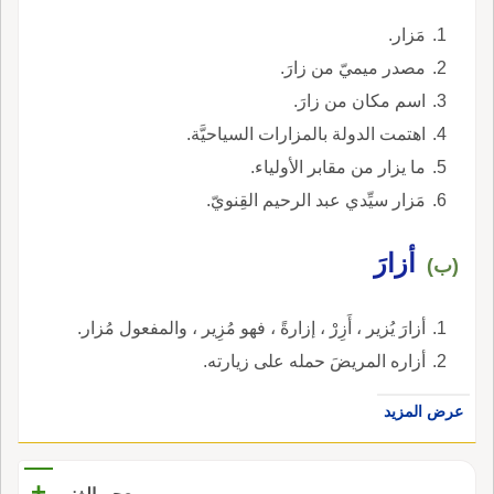
مَزار.
مصدر ميميّ من زارَ.
اسم مكان من زارَ.
اهتمت الدولة بالمزارات السياحيَّة.
ما يزار من مقابر الأولياء.
مَزار سيِّدي عبد الرحيم القِنويّ.
أزارَ
(ب)
أزارَ يُزير ، أَزِرْ ، إزارةً ، فهو مُزِير ، والمفعول مُزار.
أزاره المريضَ حمله على زيارته.
عرض المزيد
+