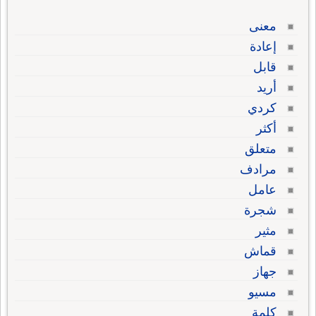
معنى
إعادة
قابل
أريد
كردي
أكثر
متعلق
مرادف
عامل
شجرة
مثير
قماش
جهاز
مسيو
كلمة