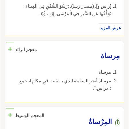
[ر س و]. (مصدر رَسا). :رُسُوٌ السُّفُنِ فِي المِينَاءِ :
تَوَقُّفُهَا عَنِ السَّيْرِ فِي الْمَرْسَى، إِرْسَاؤُهَا.
عرض المزيد
+
معجم الرائد
مِرساة
مرساة.
مرساة أنجر السفينة الذي به تثبت في مكانها، جمع
: مراس.¨.
+
المعجم الوسيط
المِرْساةُ
(أ)