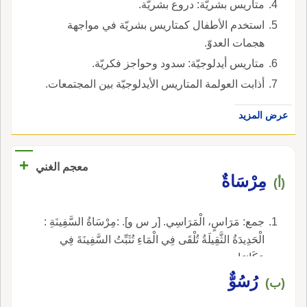
متاريس بشريّة: دروع بشريَّة.
استخدم الأطفال كمتاريس بشريّة في مواجهة
هجمات العدوّ.
متاريس أيدلوجيّة: سدود وحواجز فكريّة.
أذابت العولمة المتاريس الأيدلوجيّة بين المجتمعات.
عرض المزيد
+
معجم الغني
مِرْسَاةٌ
(أ)
جمع: مَرَاسٍ، الْمَرَاسِي. [ر س و]. :مِرْسَاةُ السَّفِينَةِ :
الْحَدِيدَةُ الثَّقِيلَةُ تُلْقَى فِي الْمَاءِ تُثَبِّتُ السَّفِينَةَ فِي
مَكَانِهَا.
رُسُوٌّ
(ب)