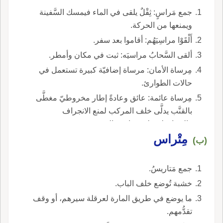
جمع مَراسٍ: ثِقْلٌ يلقى في الماء فيمسك السَّفينة
ويمنعها من الحركة.
أَلْقَوْا مراسِيَهُم: أقاموا بعد سفر.
ألقى السَّحابُ مراسيَه: ثبت في مكان وأمطر.
مِرساة الأمان: مرساة إضافيّة كبيرة تستعمل في
حالات الطوارئ.
مِرساة عائمة: عائق وعادةً إطار مخروطيّ مغطَّى
بالقنَّب يدلَّى خلف المركب لمنع الانجراف
والمحافظة على مواجهة الريح.
مِتْراس
(ب)
جمع مَتاريسُ.
خشبة تُوضع خلف الباب.
ما يوضع في طريق المارة لعرقلة سيرهم، أو وقف
تقدُّمهم.