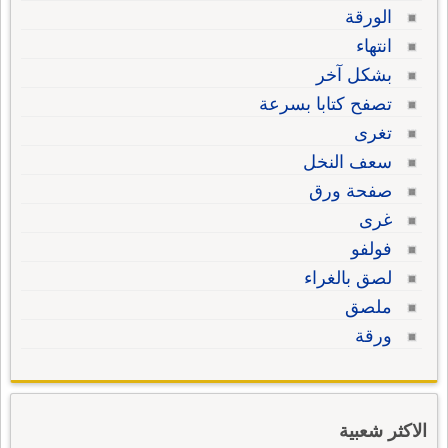
الورقة
انتهاء
بشكل آخر
تصفح كتابا بسرعة
تغرى
سعف النخل
صفحة ورق
غرى
فولفو
لصق بالغراء
ملصق
ورقة
الاكثر شعبية