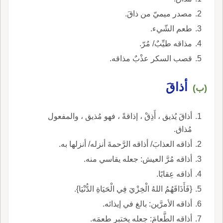
مصدر ميميّ من ذاقَ.
طعم الشّيء.
مذاقه طيِّبٌ/ مُرّ.
قصب السكر عذْبٌ مذاقه.
أذاقَ
(ب)
أذاقَ يُذيق ، أَذِقْ ، إذاقةً ، فهو مُذيق ، والمفعول
مُذاق.
أذاقه العذابَ/ أذاقه الرَّحمةَ أنزله/ أنزلها به.
أذاقه مُرَّ العيش: جعله يقاسي منه.
أذاقه عِقابًا.
{فَأَذَاقَهُمُ اللهُ الْخِزْيَ فِي الْحَيَاةِ الدُّنْيَا}.
أذاقه الأمرَّين: بالغ في إيذائه.
أذاقه الطَّعامَ: جعله يختبر طعمَه.