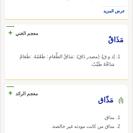
عرض المزيد
+
معجم الغني
مَذَاقٌ
[ذ و ق]. (مصدر ذَاقَ). :مَذَاقُ الطَّعَامِ : طَعْمُهُ. :طَعَامٌ
مَذَاقُهُ طَيِّبٌ.
+
معجم الرائد
مَذّاق
(أ)
مذاق.
مذاق من كانت مودته غير خالصة.