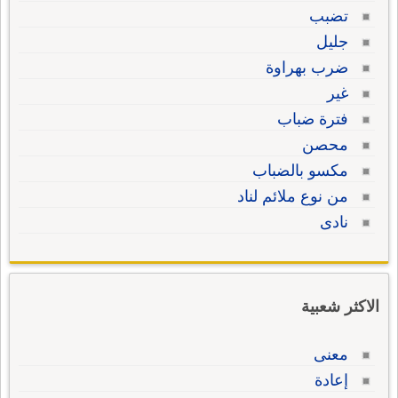
تضبب
جليل
ضرب بهراوة
غير
فترة ضباب
محصن
مكسو بالضباب
من نوع ملائم لناد
نادى
الاكثر شعبية
معنى
إعادة