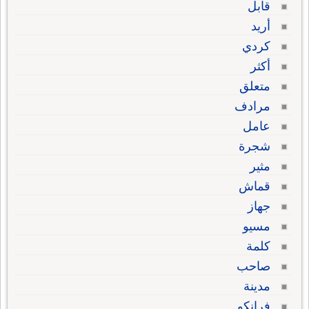
قابل
أريد
كردي
أكثر
متعلق
مرادف
عامل
شجرة
مثير
قماش
جهاز
مسيو
كلمة
صاحب
مدينة
فرانكو