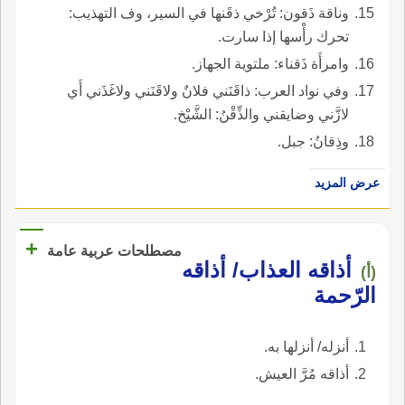
وناقة ذَقون: تُرْخي ذقَنها في السير، وف التهذيب:
تحرك رأْسها إذا سارت.
وامرأَة ذَقناء: ملتوية الجهاز.
وفي نواد العرب: ذاقَنَني فلانٌ ولاقَنَني ولاغَذَني أَي
لازَّني وضايقني والذِّقْنُ: الشَّيْخ.
وذِقانُ: جبل.
عرض المزيد
+
مصطلحات عربية عامة
أذاقه العذاب/ أذاقه
(أ)
الرّحمة
أنزله/ أنزلها به.
أذاقه مُرَّ العيش.