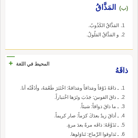
المَذَّاقُ
(ب)
المَذَّاقُ الكَذُوبُ.
و المَذَّاقُ المَلُولُ.
+
المحيط في اللغة
ذاقَهُ
ـ ذاقَهُ ذَوْقاً ومَذاقاً ومَذاقةً: اخْتَبَرَ طَعْمَهُ، وأذَقْتُه أنا.
ـ ذاقَ القوسَ: جَذَبَ وتَرَها اخْتباراً.
ـ ما ذاقَ ذواقاً: شيئاً.
ـ أذاقَ زيدٌ بعدَكَ كرَماً: صار كريماً.
ـ تَذَوَّقَهُ: ذاقَه مرةً بعدَ مرةٍ.
ـ تَذاوقوا الرِّماحَ: تَناوَلوها.