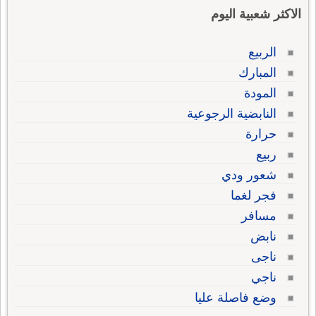
الاكثر شعبية اليوم
الربيع
المبارك
المودة
النابضية الرجوعية
حرارة
ربيع
شعور ودي
فجر لغما
مسافر
نابض
ناجى
ناجي
وضع فاصلة عليا