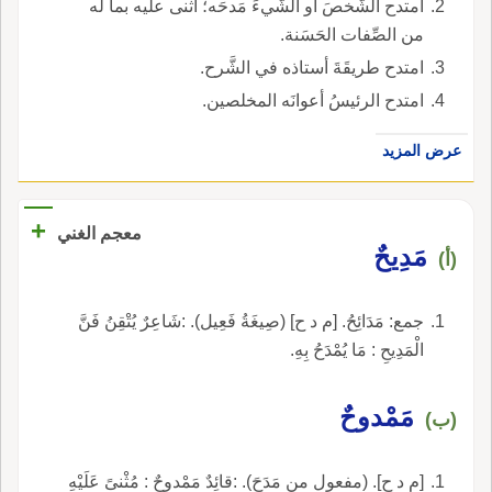
امتدح الشَّخصَ أو الشَّيءَ مَدحَه؛ أثنى عليه بما له
من الصِّفات الحَسَنة.
امتدح طريقَةَ أستاذه في الشَّرح.
امتدح الرئيسُ أعوانَه المخلصين.
عرض المزيد
+
معجم الغني
مَدِيحٌ
(أ)
جمع: مَدَائِحُ. [م د ح] (صِيغَةُ فَعِيل). :شَاعِرٌ يُتْقِنُ فَنَّ
الْمَدِيحِ : مَا يُمْدَحُ بِهِ.
مَمْدوحٌ
(ب)
[م د ح]. (مفعول من مَدَحَ). :قائِدٌ مَمْدوحٌ : مُثْنىً عَلَيْهِ