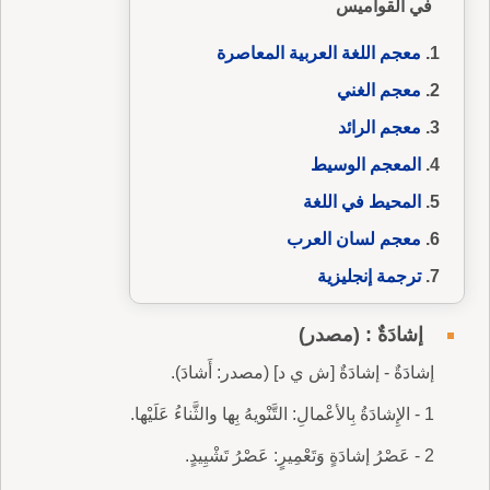
في القواميس
معجم اللغة العربية المعاصرة
معجم الغني
معجم الرائد
المعجم الوسيط
المحيط في اللغة
معجم لسان العرب
ترجمة إنجليزية
إشادَةٌ : (مصدر)
إشادَةٌ - إشادَةٌ [ش ي د] (مصدر: أَشادَ).
1 - الإِشادَةُ بِالأعْمالِ: التَّنْويهُ بِها والثَّناءُ عَلَيْها.
2 - عَصْرُ إشادَةٍ وَتَعْمِيرٍ: عَصْرُ تَشْيِيدٍ.