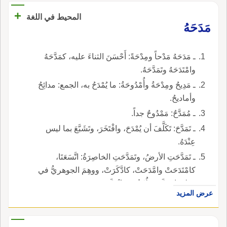
+
المحيط في اللغة
مَدَحَهُ
ـ مَدَحَهُ مَدْحاً ومِدْحَةً: أَحْسَنَ الثناءَ عليه، كمَدَّحَهُ
وامْتَدَحَهُ وتَمَدَّحَهُ.
ـ مَدِيحُ ومِدْحَةُ وأُمْدُوحَةُ: ما يُمْدَحُ به، الجمع: مدائِحُ
وأماديحُ.
ـ مُمَدَّحٌ: مَمْدُوحٌ جداً.
ـ تَمَدَّحَ: تَكَلَّفَ أن يُمْدَحَ، وافْتَخَرَ، وتَشَبَّعَ بما ليس
عِنْدَهُ.
ـ تَمَدَّحَتِ الأرضُ، وتَمَدَّحَتِ الخاصِرَةُ: اتَّسَعَتَا،
كامْتَدَحَتْ وامَّدَحَتْ، كادَّكَرَتْ، ووهِمَ الجوهريُّ في
قولِهِ: امْدَحَّتْ، لُغَةٌ في انْدَحَّتْ.
عرض المزيد