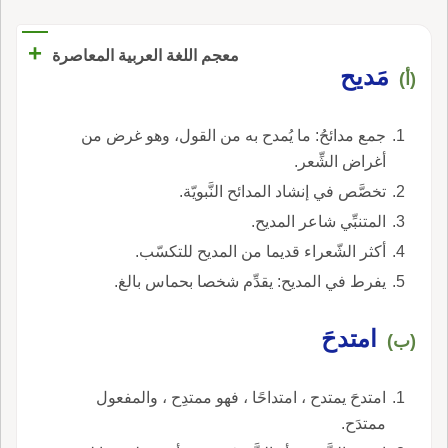
+
معجم اللغة العربية المعاصرة
مَديح
(أ)
جمع مدائحُ: ما يُمدح به من القول، وهو غرض من
أغراض الشِّعر.
تخصَّص في إنشاد المدائح النَّبويّة.
المتنبِّي شاعر المديح.
أكثر الشّعراء قديما من المديح للتكسّب.
يفرط في المديح: يقدِّم شخصا بحماس بالغ.
امتدحَ
(ب)
امتدحَ يمتدح ، امتداحًا ، فهو ممتدِح ، والمفعول
ممتدَح.