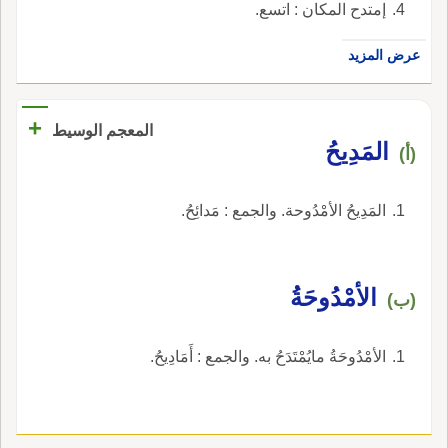
إمتدح المكان : اتسع.
عرض المزيد
+
المعجم الوسيط
المَدِيحُ
(أ)
المَدِيحُ الأمْدُوحة. والجمع : مَدائِحُ.
الأمْدُوحَةُ
(ب)
الأمْدُوحَةُ مايُمْتَدَحُ به. والجمع : أَمَادِيحُ.