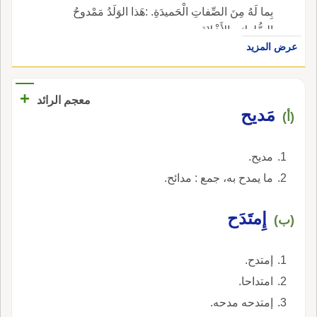
بِما لَهُ مِنَ الصِّفاتِ الْحَميدَةِ. :هَذا الوَلَدُ مَمْدوحُ
السُّلوكِ والأَخْلاقِ.
عرض المزيد
+
معجم الرائد
مَديح
(أ)
مديح.
ما يمدح به، جمع : مدائح.
إِمتَدَح
(ب)
إمتدح.
امتداحا.
إمتدحه مدحه.