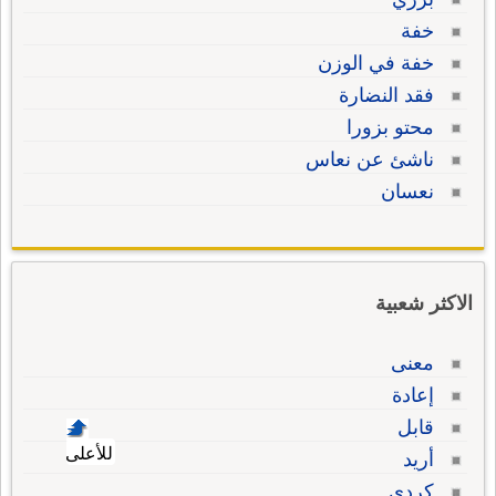
خفة
خفة في الوزن
فقد النضارة
محتو بزورا
ناشئ عن نعاس
نعسان
الاكثر شعبية
معنى
إعادة
قابل
للأعلى
أريد
كردي