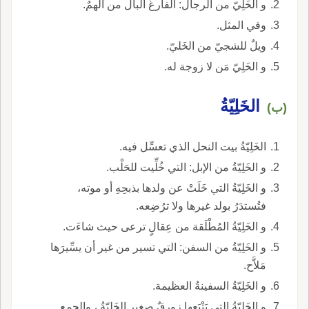
و الخَلِيّ من الرجال: الفارغُ البال من الهمٌ.
وفي المثل.
ويلٌ للشجيّ من الخَليّ.
و الخَلِيّ مَن لا زوجة له.
الخَلِيّةُ
(ب)
الخَلِيّةُ بيت النحل الذي تعسِّل فيه.
و الخَلِيّةُ من الإبل: التي خُلِّيت للحَلْب.
و الخَلِيّةُ التي خَلَتْ عن ولدها بذبحِهِ أو موته،
فتُستدَرُ بولد غيرها ولا ترُضِعه.
و الخَلِيّةُ المُطْلَقة من عِقالٍ ترعى حيث شاءَت.
و الخَلِيّةُ من السفن: التي تسير من غير أن يسِّيرَها
مَلاَّح.
و الخَلِيّةُ السفينةُ العظيمة.
و الخَلِيّةُ التي يَتْبَعها زورقٌ صغير الخَلِيّةُ ، والجمع