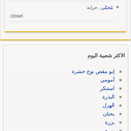
مُختَلى
, خزانة
closet
الاكثر شعبية اليوم
إبو مقص نوع حشرة
أمومي
استنكر
البذرة
الهزل
بحنان
بزرة
بزري