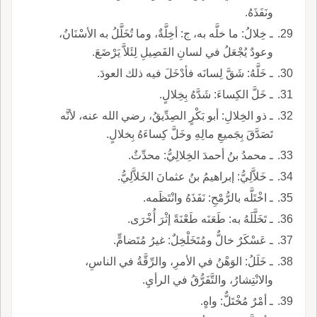
ونَفَذَهُ.
ـ خِلالُ: ما خلَّه به، ج: أخِلَّةٌ، وما تُخَلَّلُ به الأسْنَانُ،
وعودٌ يُجْعَلُ في لسانِ الفَصِيلِ لِئَلاَّ يَرْضَعَ.
ـ خَلَّهُ: شَقَّ لِسانَه فأدْخَلَ فيه ذلك العودَ.
ـ خَلَّ الكِساءَ: شَدَّهُ بِخِلالٍ.
ـ ذو الخِلالِ: أبو بَكْرٍ الصِدِّيقُ، رضي الله عنه، لأنَّه
تَصَدَّقَ بِجَميعِ مالِهِ وخَلَّ كِساءَهُ بِخلالٍ.
ـ محمدُ بنُ أحمدَ الخِلالِيُّ: محدِّثٌ.
ـ خَلاَّلِيُّ: إبراهيمُ بنُ عثمانَ الخَلاَّلِيُّ.
ـ اخْتَلَّه بالرُّمْحِ: نَفَذَهُ وانْتَظَمه.
ـ تَخَلَّلَهُ به: طَعَنَه طَعْنَةً إثْرَ أُخْرَى.
ـ عَسْكَرٌ خالٌّ ومُتَخَلْخِلٌ: غيرُ مُتَضامٍّ.
ـ خَلَلُ: الوَهْنُ في الأمرِ، والرِّقَّةُ في الناسِ،
والانْتِشارُ، والتَّفَرُّقُ في الرأيِ.
ـ أمْرٌ مُخْتَلٌّ: واهٍ.