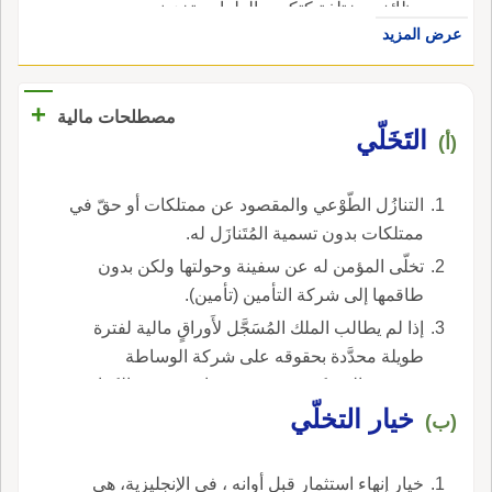
وظائف مختلفة كتكوين الطعام وتخزينه.
عرض المزيد
+
مصطلحات مالية
التَخَلّي
(أ)
التنازُل الطّوْعي والمقصود عن ممتلكات أو حقّ في
ممتلكات بدون تسمية المُتَنازَل له.
تخلّى المؤمن له عن سفينة وحولتها ولكن بدون
طاقمها إلى شركة التأمين (تأمين).
إذا لم يطالب الملك المُسَجَّل لأَوراقٍ مالية لفترة
طويلة محدَّدة بحقوقه على شركة الوساطة
وعجزت الشركة عن تحديد عنوانه، يعتبر مالكها
خيار التخلّي
متنازلاً عنها طوعاً على سبيل التَقادم (د) الانسحاب-
(ب)
اصطلاح استخدم في بورصة فرانكفورت ويعني
الانسحاب من عقد آجل قابل للإلغاء بقصد شراء
خيار إنهاء استثمار قبل أوانه ، في الإنجليزية، هي