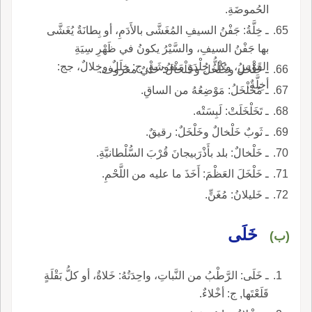
الحُموضَةِ.
ـ خِلَّةُ: جَفْنُ السيفِ المُغَشَّى بالأَدَمِ، أو بِطانَةٌ يُغَشَّى
بها جَفْنُ السيفِ، والسَّيْرُ يكونُ في ظَهْرِ سِيَةِ
القَوْسِ، وكلُّ جِلْدَةٍ مَنْقوشَةٍ، ج: خِلَلٌ وخِلالٌ، جج:
ـ خَلْخَلُ وخُلْخُلُ وخَلْخالُ: حَلْيٌ معروف.
أخِلَّةٌ.
ـ مُخَلْخَلُ: مَوْضِعُهُ من الساقِ.
ـ تَخَلْخَلَتْ: لَبِسَتْه.
ـ ثَوبٌ خَلْخالٌ وخَلْخَلٌ: رقيقٌ.
ـ خَلْخالٌ: بلد بأَذْرَبيجانَ قُرْبَ السُّلْطانيَّةِ.
ـ خَلْخَلَ العَظْمَ: أَخَذَ ما عليه من اللَّحْمِ.
ـ خَليلانُ: مُغَنٍّ.
خَلَى
(ب)
ـ خَلَى: الرَّطْبُ من النَّباتِ، واحِدَتُهُ: خَلاةٌ، أو كلُّ بَقْلَةٍ
قَلَعْتَها, ج: أخْلاءٌ.