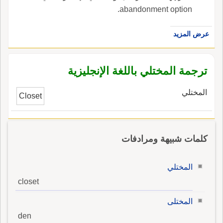
أوراق مالية (ه) التنازُل عن حقوق بمقتضى عقد
abandonment option.
خيار عند انتهائه (و) التخلّي- التّخَلّي عن مخلّفات
حادث يشمله التأمين (ز) التخلّي عن مُنْتَجٍ مُعَيَّن أو
عرض المزيد
بيعه. ، وتعني بالانجليزية.
ترجمة المختلي باللغة الإنجليزية
المختلي
Closet
كلمات شبيهة ومرادفات
المختلي
closet
المختلى
den