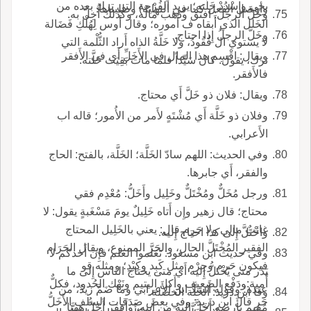
بخي واسْدُدْ خَلَّته؛ يريد الفُرْجة التي ترك بعده من
وأوصل الفعل كما في النهاية) وطلبناها.
وخَلَّ الرجلُ: افتق وذهب مالُه، وكذلك أُخِلَّ به.
الخَلَل الذي أَبقاه ف أُموره؛ وقال أَوس لِهُلْكِ فَضَالة
وخَلَّ الرجلُ إِذا احتاج.
لا يستوي ال فُقُودُ، ولا خَلَّةُ الذاه أَراد الثُّلْمة التي
ويقال: اقْسِم هذا المال في الأَخَلِّ أَي في الأَفقر
ترك، يقول: كان سَيِّداً فلما مات بَقِيَت خَلَّته.
فالأَفقر.
ويقال: فلان ذو خَلَّ أَي محتاج.
وفلان ذو خَلَّة أَي مُشْتَهٍ لأَمر من الأُمور؛ قاله اب
الأَعرابي.
وفي الحديث: اللهم سادّ الخَلَّة؛ الخَلَّة، بالفتح: الحاج
والفقر، أَي جابرها.
ورجل مُخَلٌّ ومُخْتَلٌّ وخَلِيل وأَخَلُّ: مُعْدِم فقي
محتاج؛ قال زهير وإِن أَتاه خَلِيلٌ يومَ مَسْغَبةٍ يقول: لا
غائبٌ مالي ولا حَرِم قال: يعني بالخَلِيل المحتاج
واخْتَلَّ إِلى كذا احتاج إِليه.
الفقير المُخْتَلَّ الحال، والحَرِ الممنوع، ويقال الحَرَام
وفي حديث ابن مسعود: تَعَلَّموا العلم فإِن أَحدكم لا
فيكون حَرِم وحِرْم مثل كَبِد وكِبْد؛ ومثله قو
يَدْر متى يُخْتَلُّ إِليه أَي متى يحتاج الناس إِلى ما
أُمية:ودَفْع الضعيف وأَكل اليتيم ونَهْك الحُدود، فكلٌّ
عنده؛ وقوله أَنشد ابن الأَعرابي وما ضَمَّ زيدٌ، من
وقا ابن دريد: الخَلَّة الخصلة.
حَرِ قال ابن دريد: وفي بعض صَدَقات السلف الأَخَلُّ
مُقيم بأَرضه أَخَلَّ إِليه من أَبيه، وأَفقر أَخَلُّ ههنا