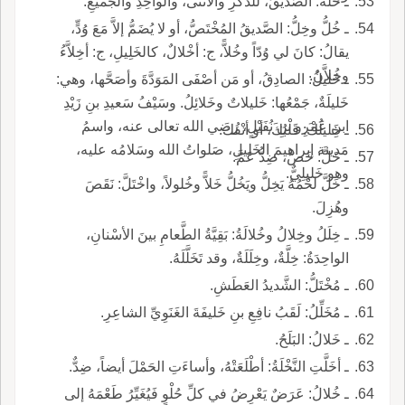
ـ خُلَّةُ: الصَّديقُ، للذَكَرِ والأنْثَى، والواحِدِ والجَميعِ.
ـ خُلُّ وخِلُّ: الصَّديقُ المُخْتَصُّ، أو لا يُضَمُّ إلاَّ مَعَ وُدٍّ،
يقالُ: كانَ لي وُدّاً وخُلاًّ، ج: أخْلالٌ، كالخَلِيلِ، ج: أخِلاَّءُ
وخُلاَّنُ.
ـ خَليلُ: الصادِقُ، أو مَن أصْفَى المَوَدَّةَ وأصَحَّها، وهي:
خَليلَةٌ، جَمْعُها: خَليلاتٌ وخَلائِلُ. وسَيْفُ سَعيدِ بنِ زَيْدِ
ابنِ عَمْرِو بنِ نُفَيْلٍ، رضي الله تعالى عنه، واسمُ
ـ خَليلُكَ: قَلْبُكَ، أو أنْفُكَ.
مَدينة إبراهيمَ الخَليلِ، صَلواتُ الله وسَلامُه عليه،
ـ خَلَّ: خَصَّ، ضِدُّ عَمَّ.
وهو خَليلِيٌّ.
ـ خَلَّ لحْمُهُ يَخِلُّ ويَخُلُّ خَلاًّ وخُلولاً، واخْتَلَّ: نَقَصَ
وهُزِلَ.
ـ خِلَلُ وخِلالُ وخُلالَةُ: بَقِيَّةُ الطَّعامِ بينَ الأسْنانِ،
الواحِدَةُ: خِلَّةٌ، وخِلَلَةٌ، وقد تَخَلَّلَهُ.
ـ مُخْتَلُّ: الشَّديدُ العَطَشِ.
ـ مُخَلِّلُ: لَقَبُ نافِعِ بنِ خَليفَةَ الغَنَوِيِّ الشاعِرِ.
ـ خَلالُ: البَلَحُ.
ـ أخَلَّتِ النَّخْلَةُ: أطْلَعَتْهُ، وأساءَتِ الحَمْلَ أيضاً، ضِدٌّ.
ـ خُلالُ: عَرَضٌ يَعْرِضُ في كلِّ حُلْوٍ فَيُغَيِّرُ طَعْمَهُ إلى