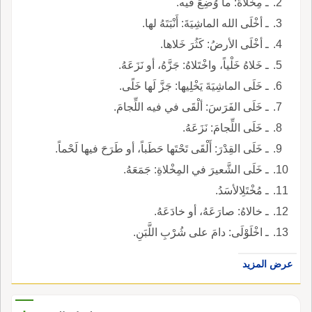
ـ مِخْلاةُ: ما وُضِعَ فيه.
ـ أخْلَى الله الماشِيَةَ: أَنْبَتَهُ لها.
ـ أخْلَى الأرضُ: كَثُرَ خَلاها.
ـ خَلاهُ خَلْياً، واخْتَلاهُ: جَزَّهُ، أو نَزَعَهُ.
ـ خَلَى الماشِيَةَ يَخْلِيها: جَزَّ لَها خَلًى.
ـ خَلَى الفَرَسَ: ألْقَى في فيه اللِّجامَ.
ـ خَلَى اللِّجامَ: نَزَعَهُ.
ـ خَلَى القِدْرَ: أَلْقَى تَحْتَها حَطَباً، أو طَرَحَ فيها لَحْماً.
ـ خَلَى الشَّعيرَ في المِخْلاةِ: جَمَعَهُ.
ـ مُخْتَلِالأسَدُ.
ـ خالاهُ: صارَعَهُ، أو خادَعَهُ.
ـ اخْلَوْلَى: دامَ على شُرْبِ اللَّبَنِ.
عرض المزيد