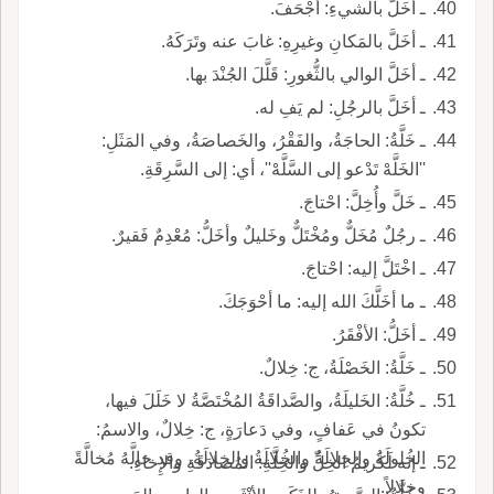
ـ أخَلَّ بالشيءِ: أجْحَفَ.
ـ أخَلَّ بالمَكانِ وغيرِهِ: غابَ عنه وتَرَكَهُ.
ـ أخَلَّ الوالي بالثُّغورِ: قَلَّلَ الجُنْدَ بها.
ـ أخَلَّ بالرجُلِ: لم يَفِ له.
ـ خَلَّةُ: الحاجَةُ، والفَقْرُ، والخَصاصَةُ، وفي المَثَلِ:
''الخَلَّهْ تَدْعو إلى السَّلَّهْ''، أي: إلى السَّرِقَةِ.
ـ خَلَّ وأُخِلَّ: احْتاجَ.
ـ رجُلٌ مُخَلٌّ ومُخْتَلٌّ وخَليلٌ وأخَلُّ: مُعْدِمٌ فَقيرٌ.
ـ اخْتَلَّ إليه: احْتاجَ.
ـ ما أخَلَّكَ الله إليه: ما أحْوَجَكَ.
ـ أخَلُّ: الأفْقَرُ.
ـ خَلَّةُ: الخَصْلَةُ، ج: خِلالٌ.
ـ خُلَّةُ: الخَليلَةُ، والصَّداقَةُ المُخْتَصَّةُ لا خَلَلَ فيها،
تكونُ في عَفافٍ، وفي دَعارَةٍ، ج: خِلالٌ، والاسمُ:
الخُلولَةُ والخِلالَةُ والخُلالَةُ والخِلالَةُ، وقد خالَّهُ مُخالَّةً
ـ إنه لَكَريمُ الخِلِّ والخِلَّةِ: المُصادَقَةِ والإِخاءِ.
وخِلالاً.