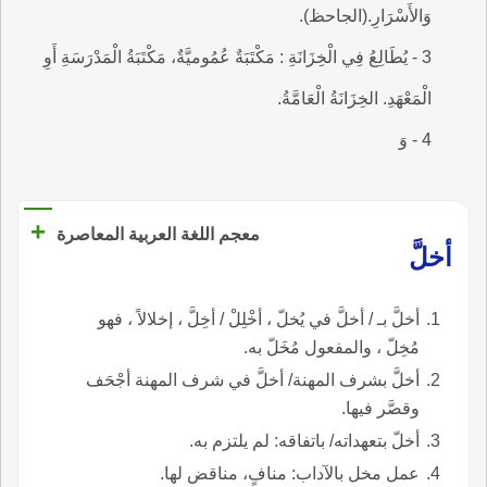
وَالأَسْرَارِ.(الجاحظ).
3 - يُطَالِعُ فِي الْخِزَانَةِ : مَكْتَبَةٌ عُمُوميَّةٌ، مَكْتَبَةُ الْمَدْرَسَةِ أَوِ
الْمَعْهَدِ. ‎‎الخِزَانَةُ الْعَامَّةُ.
4 - وَ
+
معجم اللغة العربية المعاصرة
أخلَّ
أخلَّ بـ / أخلَّ في يُخلّ ، أخْلِلْ / أخِلَّ ، إخلالاً ، فهو
مُخِلّ ، والمفعول مُخَلّ به.
أخلَّ بشرف المهنة/ أخلَّ في شرف المهنة أجْحَف
وقصَّر فيها.
أخلّ بتعهداته/ باتفاقه: لم يلتزم به.
عمل مخل بالآداب: منافٍ، مناقض لها.