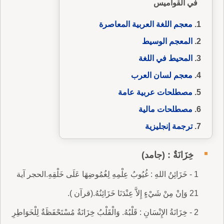
في القواميس
معجم اللغة العربية المعاصرة
المعجم الوسيط
المحيط في اللغة
معجم لسان العرب
مصطلحات عربية عامة
مصطلحات مالية
ترجمة إنجليزية
خِزَانَةٌ : (جامد)
1 - خَزَائِنُ اللهِ : غُيُوبُ عِلْمِهِ لِغُمُوضِهَا عَلَى خَلْقِهِ.الحجر آية
21 وَإنْ مِنْ شَيْءٍ إِلاَّ عِنْدَنَا خَزَائِنُهُ.(قرآن ).
2 - خِزَانَةُ الإِنْسَانِ : قَلْبُهُ. وَالْقَلْبُ خِزَانَةٌ مُسْتَحْفَظَةٌ لِلْخَوَاطِرِ