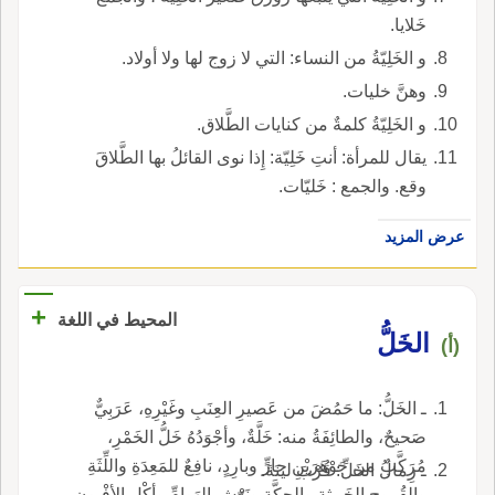
خَلايا.
و الخَلِيّةُ من النساء: التي لا زوج لها ولا أولاد.
وهنَّ خليات.
و الخَلِيّةُ كلمةٌ من كنايات الطَّلاق.
يقال للمرأة: أنتِ خَلِيّة: إِذا نوى القائلُ بها الطَّلاقَ
وقع. والجمع : خَليّات.
عرض المزيد
+
المحيط في اللغة
الخَلُّ
(أ)
ـ الخَلُّ: ما حَمُضَ من عَصيرِ العِنَبِ وغَيْرِهِ، عَرَبِيٌّ
صَحيحٌ، والطائِفَةُ منه: خَلَّةٌ، وأجْوَدُهُ خَلُّ الخَمْرِ،
مُرَكَّبٌ من جَوْهَرَيْنِ حارٍّ وبارِدٍ، نافِعٌ للمَعِدَةِ واللِّثَةِ
ـ رِمالُ الخَلِّ: قُرْبَ لينَةَ.
والقُروحِ الخَبيثةِ والحِكَّةِ ونَهْشِ الهَوامِّ وأكْلِ الأفْيونِ