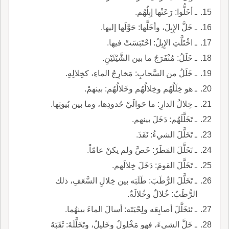
ـ أخَلُّوا: رَعَتْها إبِلُهُم.
ـ خَلَّ الإِبِلَ، وأخَلَّها: حَوَّلَها إليها.
ـ اخْتَلَّتِ الإِبِلُ: احْتَبَسَتْ فيها.
ـ خَلَلُ: مُنْفَرَجُ ما بين الشَّيْئَيْنِ.
ـ خَلَلُ من السَّحابِ: مَخارِجُ الماءِ، كخِلالِهِ.
ـ هو خِلَلُهُم وخِلالُهُم وخَلالُهُم: بينهمْ.
ـ خِلالُ الدارِ: ما حَوالَيْ حُدودِها، وما بين بُيوتِها.
ـ تَخَلَّلَهُم: دَخَلَ بينهم.
ـ تَخَلَّلَ الشيءُ: نَفَذَ.
ـ تَخَلَّلَ المَطَرُ: خَصَّ ولم يكنْ عامّاً.
ـ تَخَلَّلَ القومَ: دَخَلَ خِلالَهم.
ـ تَخَلَّلَ الرُّطَبَ: طَلَبَه بين خِلالِ السَّعَفِ، ذلك
الرُّطَبُ: خُلالٌ وخُلالَةٌ.
ـ ئئخَلَّلَ أصابِعَه ولِحْيَتَه: أسالَ الماءَ بينهُما.
ـ خَلَّ الشيءَ، فهو مَخْلولٌ وخَليلٌ، وتَخَلَّلَهُ: ثَقَبَهُ