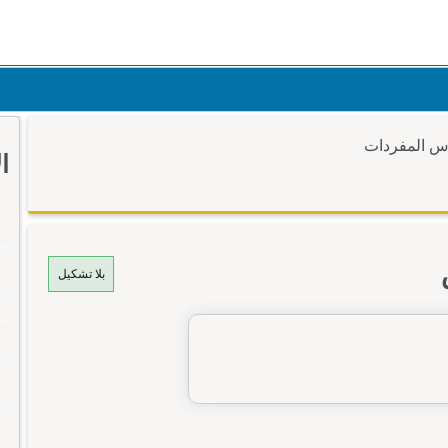
وس المفردات
ا
بلا تشكيل