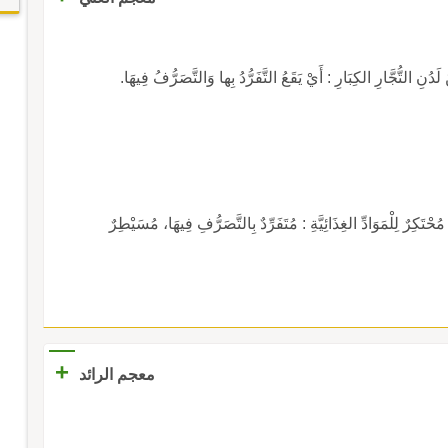
لتُّجَّارِ الكِبَارِ : أَيْ يَقَعُ التَّفَرُّدُ بِها وَالتَّصَرُّفُ فِيهَا.
ِلْمَوَادِّ الغِذَائِيَّةِ : مُتَفَرِّدٌ بِالتَّصَرُّفِ فِيهَا، مُسَيْطِرٌ
+
معجم الرائد