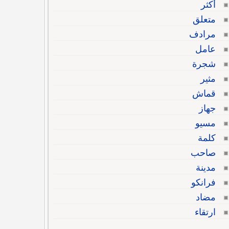
أكثر
متعلق
مرادف
عامل
شجرة
مثير
قماش
جهاز
مسيو
كلمة
صاحب
مدينة
فرانكو
مضاد
ارتقاء