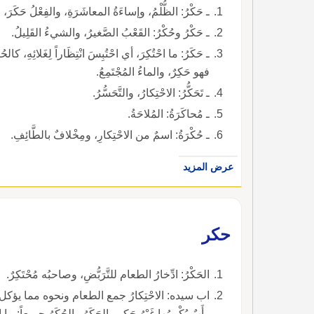
ـ حَكْرُ: الظُّلْمُ، وإساءَةُ المعاشَرَةِ، والفِعْلُ حَكَرَ، وا
ـ حَكْرُ وحُكْرُ: القَعْبُ الصَّغيرُ، والشيءُ القَلِيلُ.
ـ حَكَرُ: ما احْتُكِرَ، أي احْتُبِسَ انْتِظَاراً لِغَلائِهِ، كال
فهو حَكِرٌ، والماءُ المُجْتَمِعُ.
ـ تَحَكُّرُ: الاحْتِكارُ، والتَّحَسُّرُ.
ـ مُحاكَرَةُ: المُلاحَةُ.
ـ حُكْرَةُ: اسمٌ من الاحْتِكارِ، ومِخْلافٌ بالطَّائِفِ.
عرض المزيد
حكر
الحَكْرُ: ادِّخارُ الطعام للتَّرَبُّضِ، وصاحبُه مُحْتَكِرٌ.
اب سيده: الاحْتِكارُ جمع الطعام ونحوه مما يؤكل واحتباسُ
وأَبٌ يُكْرِمُها غَيْرُ حَكر والحَكَرُ والحُكَرُ جميعاً: ما اح