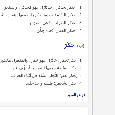
احتكرَ يحتكر ، احتِكارًا ، فهو مُحتكِر ، والمفعول م
احتكرَ السِّلعةَ ونحوَها حكِرها، جمعها لينفرد بالتّ
احتكَر الصَّوابَ: ادّعى التفرّد به.
احتكر العقارَ: اتّخذه حِكْرًا.
حكَرَ
(ب)
حكَرَ يَحكِر ، حَكْرًا ، فهو حَكِر ، والمفعول مَحْكور.
حكَر السِّلعةَ جمعها لينفرد بالتَّصرُّف فيها.
يَحكر بعضُ التُّجار السِّلعَ في أثناء الحرب.
حكَر الشَّخصَ: ظلمه وأخذ حقَّه.
عرض المزيد