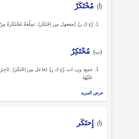
مُحْتَكَرٌ
(أ)
[ح ك ر]. (مفعول مِن اِحْتَكَرَ). :سِلْعَةٌ مُحْتَكَرَةٌ مِنْ لَدُنِ ا
مُحْتَكِرٌ
(ب)
جمع: ون، ات. [ح ك ر]. (فاعل مِن اِحْتَكَرَ). :تَاجِرٌ مُحْتَكِرٌ ل
عَلَيْهَا.
عرض المزيد
إِحتَكَر
(أ)