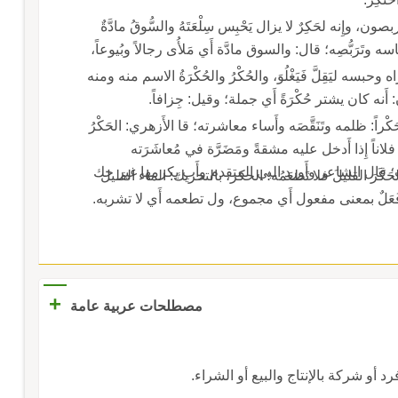
، وإِنه لحَكِرٌ لا يزال يَحْبِس سِلْعَتَهُ والسُّوقُ مادَّةٌ
 وتَرَبُّصِه؛ قال: والسوق مادَّة أَي مَلأُى رجالاً وبُيوعاً،
بسه ليَقِلَّ فَيَغْلُوَ، والحُكْرُ والحُكْرَةُ الاسم منه ومنه
َنه كان يشتر حُكْرَةً أَي جملة؛ وقيل: جِزافاً.
حَكْراً: ظلمه وتَنَقَّصَه وأَساء معاشرته؛ قا الأَزهري: الحَكْرُ
ُ فلاناً إِذا أَدخل عليه مشقةً ومَضَرَّة في مُعاشَرَته
نَّسَب؛ قال الشاعر وأَورد البي المتقدم وأَب يكرمها غير حك
رَ القليلَ فلا تَطعَمُه؛ الحكر، بالتحريك: الماء القليل
عَلٌ بمعنى مفعول أَي مجموع، ول تطعمه أَي لا تشربه.
+
مصطلحات عربية عامة
 أو شركة بالإنتاج والبيع أو الشراء.