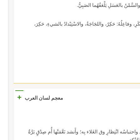
لسَّمْنُ بالعَسَلِ يَلْعَقُهُما الصَبِيُّ.
حُكَرِ، وفاعِلُهُ: حَكِرٌ، واللجَاجَةُ، والاسْتِبْدادُ بالشيءِ، حَكِرَ،
+
معجم لسان العرب
ه انْتِظارِ وق الغَلاء بِه؛ وأَنشد نَعَّمَتْها أُم صِدْقٍ بَرَّةٌ
ْتُكِرَ.