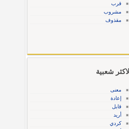
قرب
مشروب
مقذوف
لاكثر شعبية
معنى
إعادة
قابل
أريد
كردي