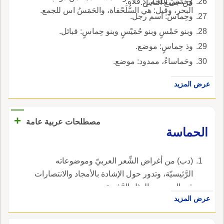
وحَمَسَ اللحم إِذ قَلاه.
من جميع الناس.
البحر، وقيل: هي السُّلَحْفاة، والحَمَسُ اس للجمع.
وحِماسٌ: اسم رجل.
وبنو حَمْسٍ وبنو حُمَيْسٍ وبنو حِماسٍ: قبائل.
وذ حِماسٍ: موضع.
وحَماساءُ، ممدود: موضع.
عرض المزيد
+
مصطلحات عربية عامة
الحماسة
(دب) من أغراض الشِّعر العربيّ وموضوعاته
الرَّئيسيّة، وتدور حول الإشادة بالأمجاد والانتصارات
في الحروب والمثل الرَّفيعة.
عرض المزيد