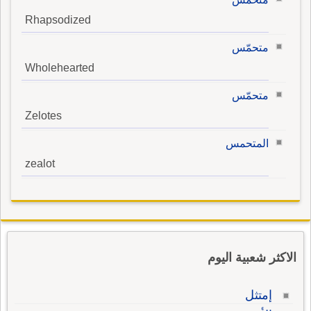
Rhapsodized
متحمّس
Wholehearted
متحمّس
Zelotes
المتحمس
zealot
الاكثر شعبية اليوم
إمتثل