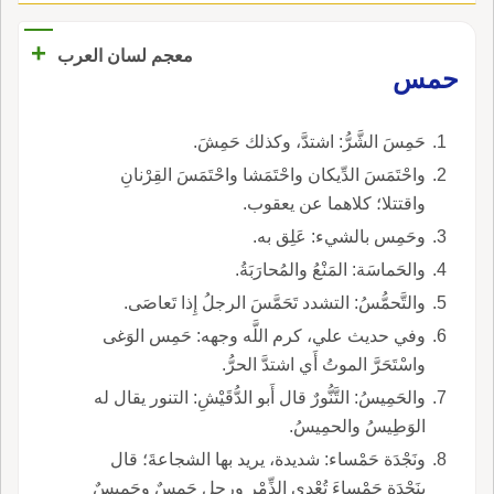
+
معجم لسان العرب
حمس
حَمِسَ الشَّرُّ: اشتدَّ، وكذلك حَمِشَ.
واحْتَمَسَ الدِّيكان واحْتَمَشا واحْتَمَسَ القِرْنانِ
واقتتلا؛ كلاهما عن يعقوب.
وحَمِس بالشيء: عَلِق به.
والحَماسَة: المَنْعُ والمُحارَبَةُ.
والتَّحمُّسُ: التشدد تَحَمَّسَ الرجلُ إِذا تَعاصَى.
وفي حديث علي، كرم اللَّه وجهه: حَمِس الوَغى
واسْتَحَرَّ الموتُ أَي اشتدَّ الحرُّ.
والحَمِيسُ: التَّنُّورٌ قال أَبو الدُّقَيْشِ: التنور يقال له
الوَطِيسُ والحمِيسُ.
ونَجْدَة حَمْساء: شديدة، يريد بها الشجاعةَ؛ قال
بِنَجْدَةٍ حَمْساءَ تُعْدِي الذِّمْر ورجل حَمِسٌ وحَمِيسٌ