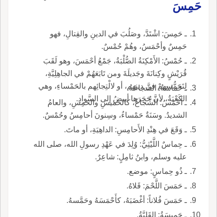
حَمِسَ
ـ حَمِسَ: اشْتَدَّ، وصَلُبَ في الدينِ والقِتالِ، فهو
حَمِسٌ وأحْمَسُ، وهُمْ حُمْسٌ.
ـ حُمْسُ: الأَمْكِنَةُ الصُّلْبَةُ، جَمْعُ أحْمَسَ، وهو لَقَبَ
قُرَيْشٍ وكِنانَةَ وجَديلَةَ ومن تَابَعَهُمْ في الجاهِلِيَّةِ،
لِتَحَمُّسهمْ في دِينِهم، أو لالْتِجائِهم بالحَمْساءِ، وهي
ـ حَماسَةُ: الشَّجاعَةُ.
الكَعْبَةُ، لأنَّ حَجَرَها أبيضُ إلى السَّوادِ.
ـ أَحْمَسُ: الشُّجاعُ، كالحَميسِ والحَمِسِ، والعامُ
الشديدُ. وسَنَةٌ حَمْساءُ، وسِنونَ أحامِسُ وحُمْسٌ.
ـ وَقَعَ في هِنْدِ الأَحامِسِ: الداهِيَةِ، أو ماتَ.
ـ حِماسٌ اللَّيْثِيُّ: وُلِدَ في عَهْدِ رسولِ الله، صلى الله
عليه وسلم، وابنُ ثامِلٍ: شاعِرٌ.
ـ ذُو حِماسٍ: موضع.
ـ حَمَسَ اللَّحْمَ: قَلاهُ.
ـ حَمَسَ فُلاناً: أغْضَبَهُ، كأَحْمَسَهُ وحَمَّسهُ.
ـ حَميسَةُ: القَلِيَّةُ.