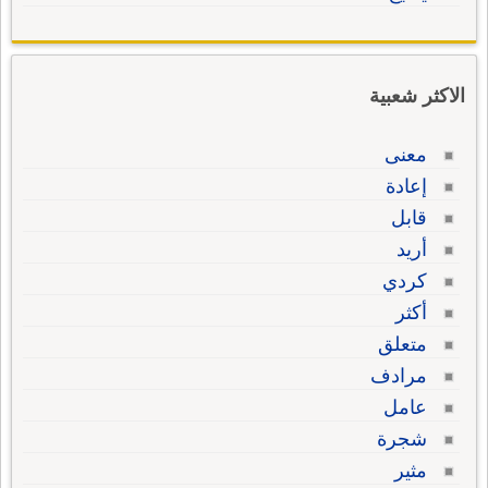
الاكثر شعبية
معنى
إعادة
قابل
أريد
كردي
أكثر
متعلق
مرادف
عامل
شجرة
مثير