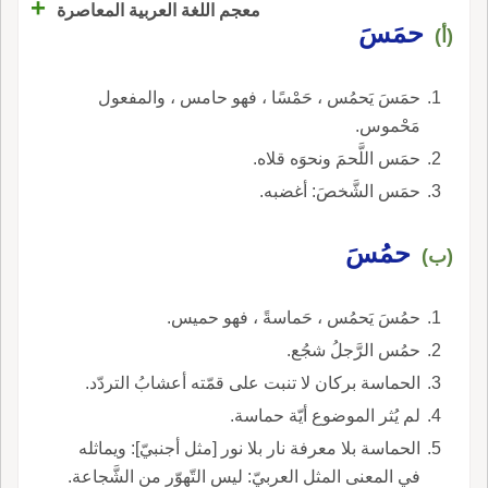
+
معجم اللغة العربية المعاصرة
حمَسَ
(أ)
حمَسَ يَحمُس ، حَمْسًا ، فهو حامس ، والمفعول
مَحْموس.
حمَس اللَّحمَ ونحوَه قلاه.
حمَس الشَّخصَ: أغضبه.
حمُسَ
(ب)
حمُسَ يَحمُس ، حَماسةً ، فهو حميس.
حمُس الرَّجلُ شجُع.
الحماسة بركان لا تنبت على قمّته أعشابُ التردّد.
لم يُثر الموضوع أيّة حماسة.
الحماسة بلا معرفة نار بلا نور [مثل أجنبيّ]: ويماثله
في المعنى المثل العربيّ: ليس التّهوّر من الشَّجاعة.