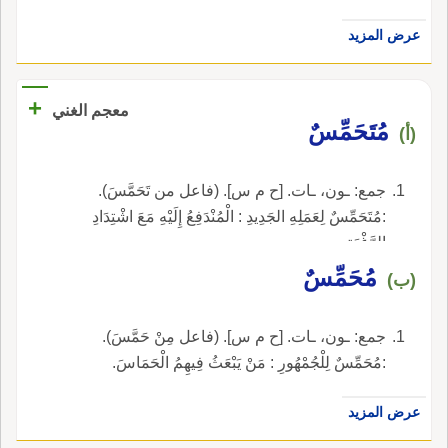
عرض المزيد
+
معجم الغني
مُتَحَمِّسٌ
(أ)
جمع: ـون، ـات. [ح م س]. (فاعل من تَحَمَّسَ).
:مُتَحَمِّسٌ لِعَمَلِهِ الجَدِيدِ : الْمُنْدَفِعُ إِلَيْهِ مَعَ اشْتِدَادِ
الرَّغْبَةِ.
مُحَمِّسٌ
(ب)
جمع: ـون، ـات. [ح م س]. (فاعل مِنْ حَمَّسَ).
:مُحَمِّسٌ لِلْجُمْهُورِ : مَنْ يَبْعَثُ فِيهِمُ الْحَمَاسَ.
عرض المزيد