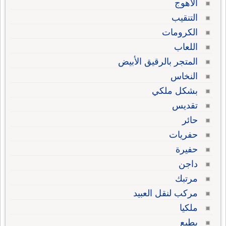
الأهوج
التنقيب
الكرومات
اللعاب
المتجر بالرقيق الأبيض
النخاس
بشكل ملكي
تقديس
حائر
حفريات
حفيرة
داجن
مرتبك
مركب لنقل العبيد
ملكيا
يطيع