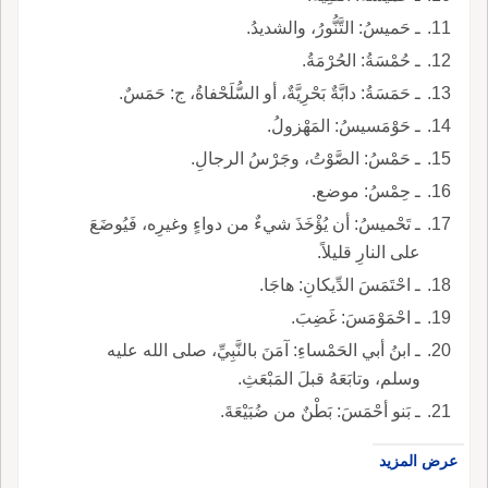
ـ حَميسُ: التَّنُّورُ، والشديدُ.
ـ حُمْسَةُ: الحُرْمَةُ.
ـ حَمَسَةُ: دابَّةٌ بَحْرِيَّةٌ، أو السُّلَحْفاةُ، ج: حَمَسٌ.
ـ حَوْمَسيسُ: المَهْزولُ.
ـ حَمْسُ: الصَّوْتُ، وجَرْسُ الرجالِ.
ـ حِمْسُ: موضع.
ـ تَحْميسُ: أن يُؤْخَذَ شيءٌ من دواءٍ وغيرِه، فَيُوضَعَ
على النارِ قليلاً.
ـ احْتَمَسَ الدِّيكانِ: هاجَا.
ـ احْمَوْمَسَ: غَضِبَ.
ـ ابنُ أبي الحَمْساءِ: آمَنَ بالنَّبِيِّ، صلى الله عليه
وسلم، وتابَعَهُ قبلَ المَبْعَثِ.
ـ بَنو أحْمَسَ: بَطْنٌ من ضُبَيْعَةَ.
عرض المزيد