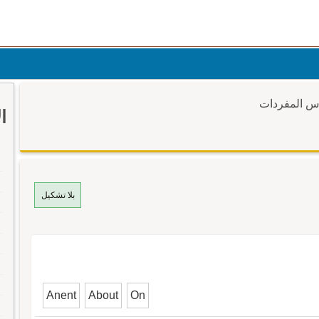
وس المفردات
ا
بلا تشكيل
Anent
About
On