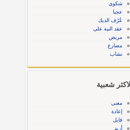
شكوى
عجبا
عُرْف الديك
عقد النية على
مريض
مضارع
نشاب
لاكثر شعبية
معنى
إعادة
قابل
أريد