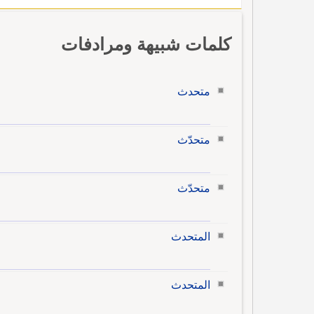
كلمات شبيهة ومرادفات
متحدث
متحدّث
متحدّث
المتحدث
المتحدث