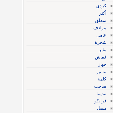
كردي
أكثر
متعلق
مرادف
عامل
شجرة
مثير
قماش
جهاز
مسيو
كلمة
صاحب
مدينة
فرانكو
مضاد