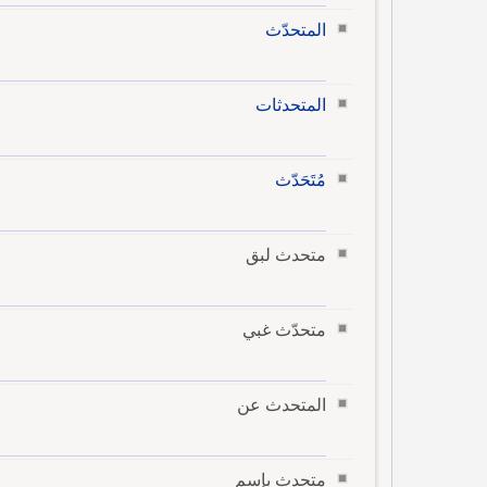
المتحدّث
المتحدثات
مُتَحَدّث
متحدث لبق
متحدّث غبي
المتحدث عن
متحدث بإسم