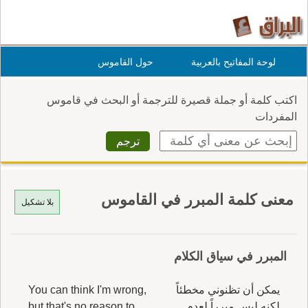
لوحة المفاتيح بالعربية
حول القاموس
اكتب كلمة أو جملة قصيرة للترجمة أو البحث في قاموس
المفردات
معنى كلمة المبرر في القاموس
بلا تشكيل
المبرر في سياق الكلام
يمكن أن تظنوني مخطئاً
You can think I'm wrong,
لكنه ليس مبرراً لعدم
but that's no reason to