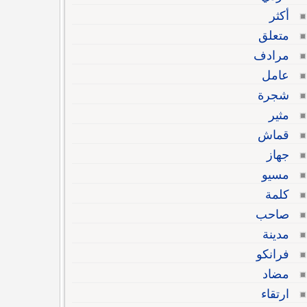
أكثر
متعلق
مرادف
عامل
شجرة
مثير
قماش
جهاز
مسيو
كلمة
صاحب
مدينة
فرانكو
مضاد
ارتقاء