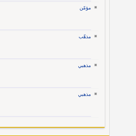
مؤمّن
مذهّب
مذهبي
مذهبي