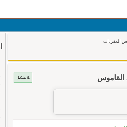
وس المفردات
ا
 القاموس
بلا تشكيل