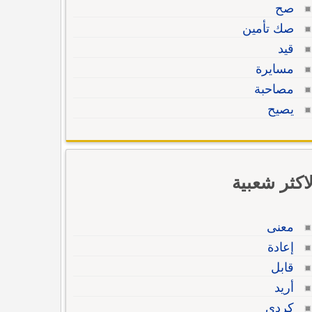
صح
صك تأمين
قيد
مسايرة
مصاحبة
يصيح
لاكثر شعبية
معنى
إعادة
قابل
أريد
كردي