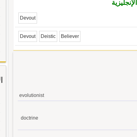
إنجليزية
Devout
Devout
Deistic
Believer
ا
evolutionist
doctrine