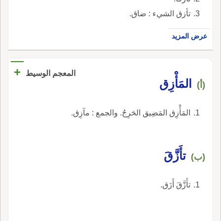
تأزق الشيء : ضاق.
عرض المزيد
+
المعجم الوسيط
المَأْزِق
(أ)
المَأْزِق المَضِيق الحَرِجُ. والجمع : مآزِق.
تأَزَّقَ
(ب)
تأَزَّقَ أَزَق.