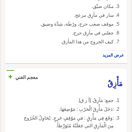
مكان ضيِّق.
سار في مأزِق مزعج.
موقف صعب حرج، ورْطَة، شِدَّة وضيق.
جعلني في مأزِق حرج.
كيف الخروج من هذا المأزق.
عرض المزيد
+
معجم الغني
مَأْزِقٌ
جمع: مَآزِقُ. [أ ز ق].
:دَخَلَ مَأْزِقَ الْحَرْبِ : مَوْضِعَهَا.
:وَقَعَ فِي مَأْزِقٍ : فيِ مَوْقِفٍ حَرِجٍ. :يُحَاوِلُ الخُرُوجَ
مِنَ الْمَآزِقِ التي جَعَلَتْهُ مُتَوَرِّطاً.