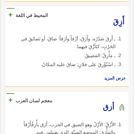
+
المحيط في اللغة
أَزِقَ
ـ أَزِقَ صَدْرُه، وأَزَقَ، أزْقاً وأزَقاً: ضاقَ، أو تَضايَقَ في
الحَرْبِ، كتَأزَّقَ فيهما.
ـ مَأْزِقُ: المَضِيقُ.
ـ اسْتُؤْزِقَ على فلانٍ: ضاقَ عليه المكانُ.
عرض المزيد
+
معجم لسان العرب
أزق
(أ)
الأَزْقُ: الأَزْلُ وهو الضيق في الحرب، أَزَق يأْزِقُأَزْقاً
والمَأْزِق: الموضع الضيِّق الذي يقتتلون فيه.