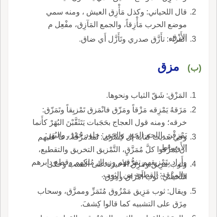
قال اللحياني: وكذل مَأْزِق العيش ، ومنه سمي
موضع الحرب مَأْزِقاً، والجمع المَآزِق، مفْعِل م
الأَزْق.
الفراء: تأَزَّق صدري وتَأَزَّل أَي ضاق.
مزق
(ب)
المَزْق: شَقّ الثياب ونحوها.
مَزَقهُ يَمْزِقه مَزْقاً ومَزّق فانْمَزق تَمْزيِقاً وتَمَزّق:
خرقه؛ ومنه قول العجاج بحَجَبات يَتَثَقَّبْنَ البُهَرْ كأَنما
يَمْزِقْنَ باللحم الحَوَر والحَوَر: جلود حُمْرٌ، والبُهَر:
وفي حديث كتابه إل كِسْرَى: لما مَزَّقَهُ دعا عليهم
الأَوساط.
أن يُمَزَّقوا كلَّ مُمَزَّقٍ، التَّمْزيق التخريق والتقطيع،
وأَراد بِتَمْزيقهم تفرُّقهم وزوال مُلكهم وقطع دابرهم
وثوب مَزِيق ومَزِقٌ الأخيرة على النسب وحكى
والمِزْقة: القطعة من الثوب.
اللحياني: ثوب أَمْزَاق ومِزَق.
ويقال: ثوب مَزِيق مَمْزُوق مُتَمَزِّ وممزَّق، وسحاب
مِزَق على التشبيه كما قالوا كِشفَ.