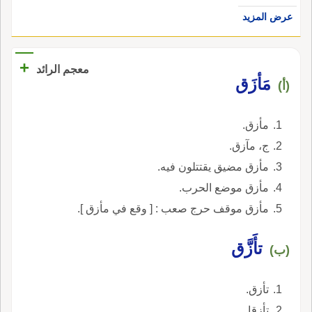
عرض المزيد
+
معجم الرائد
مَأزَق
(أ)
مأزق.
ج، مآزق.
مأزق مضيق يقتتلون فيه.
مأزق موضع الحرب.
مأزق موقف حرج صعب : [ وقع في مأزق ].
تأَزَّق
(ب)
تأزق.
تأزقا.