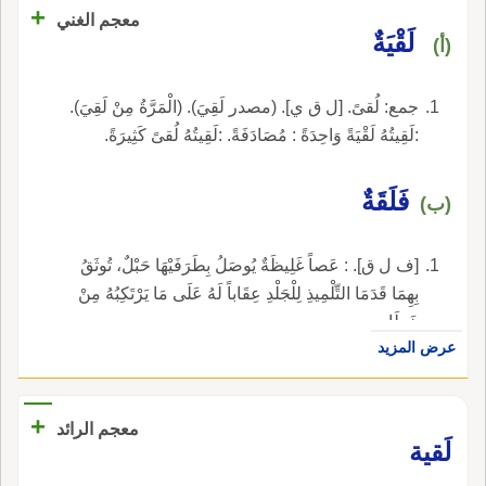
+
معجم الغني
لَقْيَةٌ
(أ)
جمع: لُقىً. [ل ق ي]. (مصدر لَقِيَ). (الْمَرَّةُ مِنْ لَقِيَ).
:لَقِيتُهُ لَقْيَةً وَاحِدَةً : مُصَادَفَةً. :لَقِيتُهُ لُقىً كَثِيرَةً.
فَلَقَةٌ
(ب)
[ف ل ق]. : عَصاً غَلِيظَةٌ يُوصَلُ بِطَرَفَيْهَا حَبْلٌ، تُوثَقُ
بِهِمَا قَدَمَا التِّلْمِيذِ لِلْجَلْدِ عِقَاباً لَهُ عَلَى مَا يَرْتَكِبُهُ مِنْ
خَطَإٍ.
عرض المزيد
+
معجم الرائد
لَقية