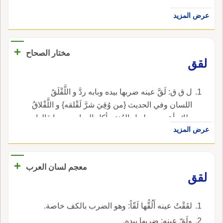
عرض المزيد
+
مختار الصحاح
لقق
ل ق ق: لَقَّ عينه ضربها بيده وبابه ردَّ و اللَّقْلَقُ
اللسان وفي الحديث {من وُقِيَ شرَّ لَقْلقه} و اللَّقْلاقُ
طائر أعجمي طويل العُنق يأكل الحيات وربما قالوا
عرض المزيد
اللَّقْلَقُ والجمع اللَّقَالِقُ وصوته اللَّقْلَقةُ وكذا كل
صوت في حركة واضطراب وفي حديث عمر رضي
الله عنه {ما لم يكن نقع ولا لقلقة} قال أبو عُبيد
+
معجم لسان العرب
اللقلقة شدة الصوت.
لقق
لقَقْتُ عينه أَلُقُّها لَقّاً: وهو الضرب بالكف خاصة.
ولَقّ عينه: ضربها بيده.