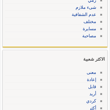
رمي
شىء ملازم
عدم الشفافية
مختلف
مسايرة
مصاحبة
الاكثر شعبية
معنى
إعادة
قابل
أريد
كردي
أكثر