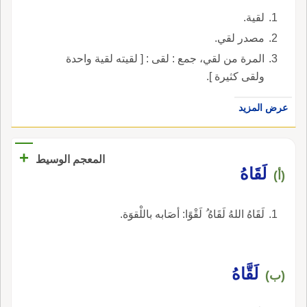
لقية.
مصدر لقي.
المرة من لقي، جمع : لقى : [ لقيته لقية واحدة
ولقى كثيرة ].
عرض المزيد
+
المعجم الوسيط
لَقَاهُ
(أ)
لَقَاهُ اللهُ لَقَاهُ ُ لَقْوًا: أصَابه باللْقوَة.
لَقَّاهُ
(ب)