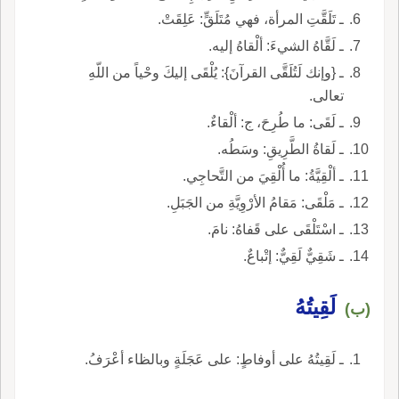
ـ تَلَقَّتِ المرأة، فهي مُتَلَقٍّ: عَلِقَتْ.
ـ لَقَّاهُ الشيءَ: ألْقاهُ إليه.
ـ {وإنك لَتُلَقَّى القرآنَ}: يُلْقَى إليكَ وحْياً من اللّهِ
تعالى.
ـ لَقَى: ما طُرِحَ، ج: ألْقاءٌ.
ـ لَقاةُ الطَّرِيقِ: وسَطُه.
ـ ألْقِيَّةُ: ما أُلْقِيَ من التَّحاجِي.
ـ مَلْقَى: مَقامُ الأرْوِيَّةِ من الجَبَلِ.
ـ اسْتَلْقَى على قَفاهُ: نامَ.
ـ شَقِيٌّ لَقِيٌّ: إتْباعٌ.
لَقِيتُهُ
(ب)
ـ لَقِيتُهُ على أوفاطٍ: على عَجَلَةٍ وبالظاء أعْرَفُ.