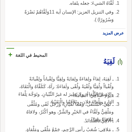
لَقَّاهُ الشيءَ: جعله يلقاه.
وفي التنزيل العزيز: الإنسان آية 11وَلَقَّاهُمْ نَضْرَةً
وَسُرُورًا) ).
عرض المزيد
+
المحيط في اللغة
لَقِيَهُ
(أ)
ـ لَقِيَهُ، لِقاءً ولِقاءَةً ولِقايَةً ولِقِيًّا ولِقْياناً ولِقْيانَةً
ولُقْيااً ولُقِيًّا ولُقْيَةً ولُقًى ولَقاءَةً: رآهُ، كَتَلَقَّاهُ والْتَقَاهُ،
والاسمُ: التِّلْقاءُ، ولا نَظِيرَ له غيرُ التِّبْيانِ. وتَوَجَّهَ تِلْقاءَ
ـ يومُ التَّلاقِي: القيامَةُ.
النارِ، وتِلْقاءَ فلانِ، وتَلاَقَيْنا والْتَقَيْنا.
ـ لَقِيُّ: المُلْتَقَى، وهُما لَقيَّانِ، ورجلٌ لَقًى ومُلْقًّى
ومَلْقِيٌّ ولَقَّاءٌ في الخَيْرِ والشَّرِّ، وهو أكْثَرُ، ولاقاهُ
مُلاقاةً ولِقاءً.
ـ ألاَقِيُّ: الشَّدائدُ.
ـ مَلاقِي: شُعَبُ رأسِ الرَّحِمِ، جَمْعُ مَلْقًى ومَلْقاةٍ.