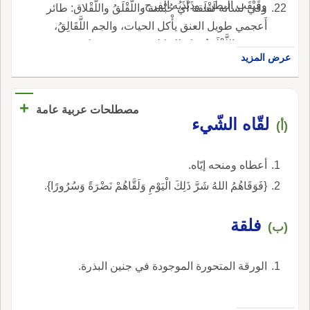
وقَبْقَب البطن، وذَبْذَبُه الفرج.
وفي لسانه لَقْلَقة أَي حُبْسة واللَّقْلَقُ واللَّقْلاق: طائر
أَعجمي طويل العنق يأْكل الحيات، والجم اللَّقَالِقُ،
وصوته اللَّقْلَقَةُ، وكذلك كل صوت في حركة
عرض المزيد
واضطراب.
+
مصطلحات عربية عامة
لقّاه الشّيء
(أ)
أعطاه ومنحه إيّاه.
{فَوَقَاهُمُ اللهُ شَرَّ ذَلِكَ الْيَوْمِ وَلَقَّاهُمْ نَضْرَةً وَسُرُورًا}.
فلقة
(ب)
الورقة المتحورة الموجودة في جنين البذرة.