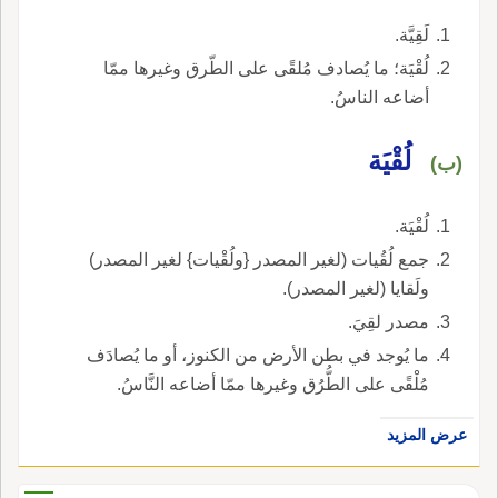
لَقِيَّة.
لُقْيَة؛ ما يُصادف مُلقًى على الطّرق وغيرها ممّا
أضاعه الناسُ.
لُقْيَة
(ب)
لُقْيَة.
جمع لُقُيات (لغير المصدر {ولُقْيات} لغير المصدر)
ولَقايا (لغير المصدر).
مصدر لقِيَ.
ما يُوجد في بطن الأرض من الكنوز، أو ما يُصادَف
مُلْقًى على الطُّرُق وغيرها ممّا أضاعه النَّاسُ.
عرض المزيد