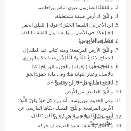
واللقَقَةُ: الضاربون عيون الناس براحاتهم.
واللَّقّ: ك أرضٍ ضيقة مستطيلة.
ابن الأَعرابي: اللقلقةُ الحُفَرُ (* قوله [ اللقلق الحفر
إلخ ] هكذا في الأصل، وبهامشه يدل اللقلقة: اللققة،
وكذا ف القاموس).
المضيّقة الرؤوس.
واللَّقّ: الأَرض المرتفعة؛ ومنه كتاب عبد الملك إل
الحجاج: لا تَدَعْ خَقّاً ولا لَقّاً إلاّ زرعته؛ حكاه الهروي
ف الغريبين.
والخَقّ واللَّق( ) (قوله [ والخق واللق إلخ ] كذا
بالأصل، وعبار النهاية هنا: وفي مادة خفق: الخق
الجحر، واللق، بالفتح، الصدع والشق.
بالفتح الصدع في الأرض والشقّ.
واللَّقّ: الغامض من الأَرض.
وفي الحديث عن يوسف أَنه زرع كل خَقٍّ ولَقّ؛ اللَّقّ:
الأرض المرتفعة، واللَّقّ: المسك حكاها الفارسي عن
أَبي زيد ولَقْلَقَ الشيءَ: حركه، وتَلَقْلَقَ: تَقَلْقَلَ،
ورج مُلَقْلَق: حادّ لا يَقِرُّ في مكان.
مقلوب منه.
واللَّقلاق واللَّقلَقة: شدة الصوت ف حركة