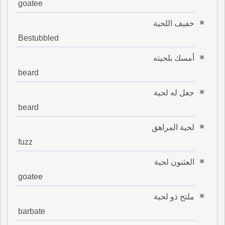
goatee
خفيف اللحية
Bestubbled
أمسك بلحيته
beard
جعل له لحية
beard
لحية المراهق
fuzz
العثنون لحية
goatee
ملتح ذو لحية
barbate