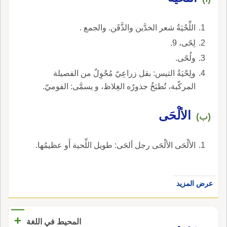
اللِّحْيَةُ شعر الخدَّين والذَّقَن. والجمع .
لِحًى، 9.
ولُحًى.
ولِحْيَةُ التيس: بقل زراعِيّ مُحْوِلٌ من الفصيلة
المركّبة، تُطبَخُ جذورُه الغِلاظ، و يسمَّى: الفوميّ.
الألْحَى
(ب)
الألْحَى الألْحَى رجل ألحَى: طويل اللِّحية أَو عظيمُها.
عرض المزيد
+
المحيط في اللغة