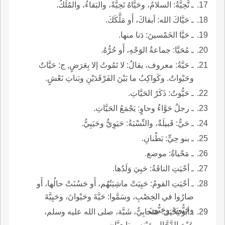
ـ تَّحِيَّةُ: السلامُ، وحَيَّاهُ تَحِيَّةً، والبَقاءُ، والمُلْكُ.
ـ حَيَّاكَ الله: أبقاكَ، أَو مَلَّكَكَ.
ـ حَيَّا الخَمْسينَ: دَنا منها.
ـ مُحَيَّا: جماعةُ الوَجْهِ، أَو حُرُّهُ.
ـ حَيَّةُ: معروف، يقالُ: لا تَمُوتُ إلا بِعَرَضٍ, ج: حَيَّاتٌ
وحَيْواتٌ. وكَواكِبُ ما بَيْنَ الفَرْقَدَيْنِ وبَناتِ نَعْشٍ.
ـ حَيُّوتُ: ذَكَرُ الحَيَّاتِ.
ـ رجلٌ حَوَّاءٌ وحاوٍ: يَجْمَعُ الحَيَّاتِ.
ـ حَيٌّ: قَبيلَةٌ، والنِّسْبَةُ: حَيَوِيٌّ وحَيَيِيُّ.
ـ بنو حِيٍّ: بَطْنانِ.
ـ مَحْياةُ: موضع.
ـ أحْيَتِ الناقَةُ: حَيِيَ وَلَدُها.
ـ أحْيَتِ القومُ: حَيِيَتْ ماشِيَتُهُم، أَو حَسُنَتْ حالُها، أَو
صارُوا في الخِصْبِ، وسَمَّوا: حَيَّةَ وحَيْوانَ، وحَيِيَّةَ
وحَيُّويَةَ وحَيُّونَ.
ـ أبو تِحْيَى: صَحابِيٌّ، شَبَّهَ، صلى الله عليه وسلم،
عَيْنَ الدَّجَّالِ بعَيْنِهِ، وتابِعِيَّانِ.