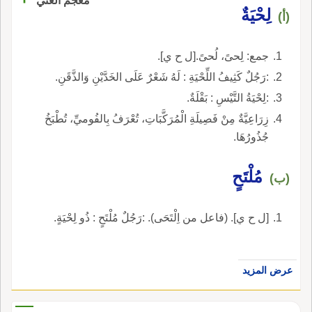
معجم الغني
لِحْيَةٌ
(أ)
جمع: لِحىً، لُحىً.[ل ح ي].
:رَجُلٌ كَثِيفُ اللِّحْيَةِ : لَهُ شَعْرٌ عَلَى الخَدَّيْنِ وَالذَّقَنِ.
:لِحْيَةُ التَّيْسِ : بَقْلَةٌ.
زِرَاعِيَّةٌ مِنْ فَصِيلَةِ الْمُرَكَّبَاتِ، تُعْرَفُ بِالفُوميِّ، تُطْبَخُ
جُذُورُهَا.
مُلْتَحٍ
(ب)
[ل ح ي]. (فاعل من اِلْتَحَى). :رَجُلٌ مُلْتَحٍ : ذُو لِحْيَةٍ.
عرض المزيد