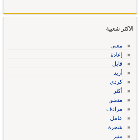
الاكثر شعبية
معنى
إعادة
قابل
أريد
كردي
أكثر
متعلق
مرادف
عامل
شجرة
مثير