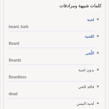
كلمات شبيهة ومرادفات
لحية
beard, barb
اللحية
Beard
اللّحى
Beards
بدون لحية
Beardless
فاقد للحي
dead
لحية التيس