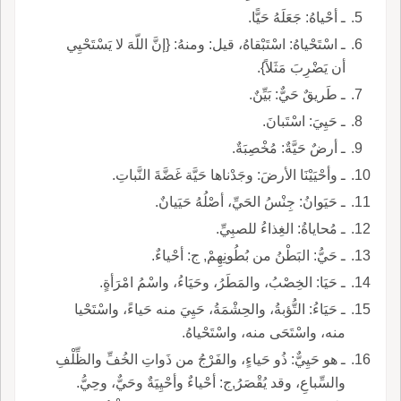
ـ أحْياهُ: جَعَلَهُ حَيًّا.
ـ اسْتَحْياهُ: اسْتَبْقاهُ، قيل: ومنهُ: {إنَّ اللّهَ لا يَسْتَحْيِي
أن يَضْرِبَ مَثَلاً}.
ـ طَريقٌ حَيٌّ: بَيِّنٌ.
ـ حَيِيَ: اسْتَبانَ.
ـ أرضٌ حَيَّةٌ: مُخْصِبَةٌ.
ـ وأحْيَيْنَا الأرضَ: وجَدْناها حَيَّة غَضَّةَ النَّباتِ.
ـ حَيَوانُ: جِنْسُ الحَيِّ، أصْلُهُ حَيَيانٌ.
ـ مُحاياةُ: الغِذاءُ للصبِيِّ.
ـ حَيُّ: البَطْنُ من بُطُونِهِمْ, ج: أحْياءٌ.
ـ حَيَا: الخِصْبُ، والمَطَرُ، وحَيَاءُ، واسْمُ امْرَأةٍ.
ـ حَيَاءُ: التُّؤبةُ، والحِشْمَةُ، حَيِيَ منه حَياءً، واسْتَحْيا
منه، واسْتَحَى منه، واسْتَحْياهُ.
ـ هو حَيِيٌّ: ذُو حَياءٍ، والفَرْجُ من ذَواتِ الخُفِّ والظِّلْفِ
والسِّباعِ، وقد يُقْصَرُ,ج: أحْياءٌ وأحْيِيَةٌ وحَيٌّ، وحِيُّ.