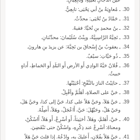
ـ مُعاوِيَةُ بنُ أبي تِحْيَى: تابِعِيٌّ.
ـ حَمَّادُ بنُ تُحْيَى: محدِّثٌ.
ـ بنُ محمدِ بنِ تُحَيَّا: فقيهٌ.
ـ تَحِيَّةُ الرَّاسِبِيَّةُ، وبِنْتُ سُلَيْمانَ: محدِّثَتانِ.
ـ يعقوبُ بنُ إِسْحاقَ بن تَحِيَّةَ: عن يزيدَ بنِ هارونَ.
ـ ذُو حَيَّاتِ: سيْفٌ.
ـ فُلانٌ حَيَّةُ الوادِي أَو الأرض أَو البَلَدِ أَو الحَماطِ، أَداهٍ
خبيثٌ.
ـ حايَيْتُ النارَ بالنَّفْخِ: أحْيَيْتُها.
ـ حَيَّ على الصلاةِ، أهَلُمَّ وأقْبِلْ.
ـ حَيَّ هَلاَ، وحَيَّ هَلاً على كذا، حَيَّ إلى كذا، وحَيَّ هَلَ،
وحَيْ هَلْ، وحَيَّهْلَ: حَيَّ، أَاعْجَلْ، وهَلاً، أَصِلْهُ.
ـ حَيَّ، أَهَلمَّ، وهَلاً، أحَثِيثاً، أَو أسْرِعْ، أَو هَلاً، أَاسْكُنْ،
ومعناهُ: أسْرِعْ عند ذِكْرِهِ، واسْكُنْ حتى تَنْقَضِيَ.
ـ حَيَّ هَلاً بفُلانٍ، أَعليكَ به، وادْعُهُ. إذا قلتَ حَيَّ هَلاً