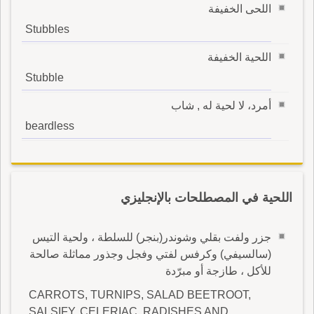
اللحى الخفيفة
Stubbles
اللحية الخفيفة
Stubble
أمرد، لا لحية له , شاب
beardless
اللحية في المصطلحات بالإنجليزي
جزر ولفت بقلي وشوندر(بنجر) للسلطة ، ولحية التيس
(سالسيفي) وكرفس لفتي وفجل وجذور مماثلة صالحة
للأكل ، طازجة أو مبرّدة
CARROTS, TURNIPS, SALAD BEETROOT,
SALSIFY, CELERIAC, RADISHES AND