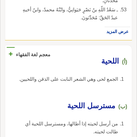
مُحَدِّثانِ.
ـ سَعْدُ اللّهِ بنُ نَصْرٍ حَيَوانِيُّ، وابْنُهُ محمدٌ، وابنُ أخيهِ
عبدُ الحَقِّ: مُحَدِّثونَ.
عرض المزيد
+
معجم لغة الفقهاء
‏اللحية‏
(أ)
‏الجمع لحى وهي الشعر النابت على الذقن واللحيين‏.
مسترسل اللحية
(ب)
من أرسل لحيته إذا أطالها، ومسترسل اللحية أي
طالت لحيته.