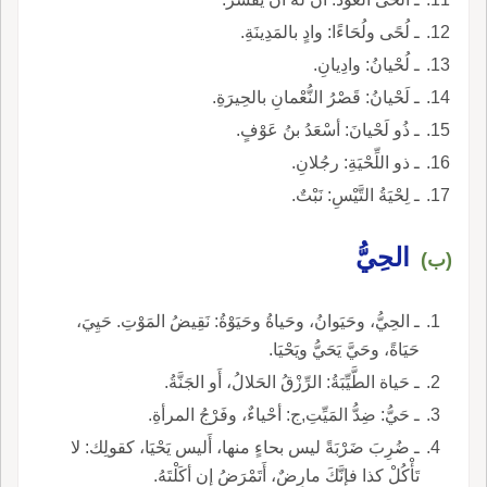
ـ لُحًى ولُحَاءًا: وادٍ بالمَدِينَةِ.
ـ لُحْيانُ: وادِيانِ.
ـ لَحْيانُ: قَصْرُ النُّعْمانِ بالحِيرَةِ.
ـ ذُو لَحْيانَ: أسْعَدُ بنُ عَوْفٍ.
ـ ذو اللِّحْيَةِ: رجُلانِ.
ـ لِحْيَةُ التَّيْسِ: نَبْتٌ.
الحِيُّ
(ب)
ـ الحِيُّ، وحَيَوانُ، وحَياةُ وحَيَوْةُ: نَقِيضُ المَوْتِ. حَيِيَ،
حَيَاةً، وحَيَّ يَحَيُّ ويَحْيَا.
ـ حَياة الطَّيِّبَةُ: الرِّزْقُ الحَلالُ، أَو الجَنَّةُ.
ـ حَيُّ: ضِدُّ المَيِّتِ,ج: أحْياءٌ، وفَرْجُ المرأةِ.
ـ ضُرِبَ ضَرْبَةً ليس بحاءٍ منها، أَليس يَحْيَا، كقولِك: لا
تَأْكُلْ كذا فإنَّكَ مارِضٌ، أَتَمْرَضُ إن أكَلْتَهُ.