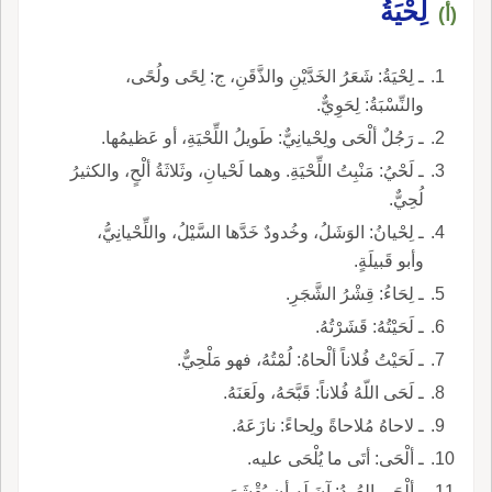
لِحْيَةُ
(أ)
ـ لِحْيَةُ: شَعَرُ الخَدَّيْنِ والذَّقَنِ، ج: لِحًى ولُحًى،
والنِّسْبَةُ: لِحَوِيٌّ.
ـ رَجُلٌ ألْحَى ولِحْيانِيٌّ: طَويلُ اللِّحْيَةِ، أو عَظيمُها.
ـ لَحْيُ: مَنْبِتُ اللِّحْيَةِ. وهما لَحْيانِ، وثَلاثَةُ ألْحٍ، والكثيرُ
لُحِيٌّ.
ـ لِحْيانُ: الوَشَلُ، وخُدودٌ خَدَّها السَّيْلُ، واللِّحْيانِيُّ،
وأبو قَبيلَةٍ.
ـ لِحَاءُ: قِشْرُ الشَّجَرِ.
ـ لَحَيْتُهُ: قَشَرْتُهُ.
ـ لَحَيْتُ فُلاناً ألْحاهُ: لُمْتُهُ، فهو مَلْحِيٌّ.
ـ لَحَى اللّهُ فُلاناً: قَبَّحَهُ، ولَعَنَهُ.
ـ لاحاهُ مُلاحاةً ولِحاءً: نازَعَهُ.
ـ ألْحَى: أتَى ما يُلْحَى عليه.
ـ ألْحَى العُودُ: آنَ لَه أن يُقْشَرَ.