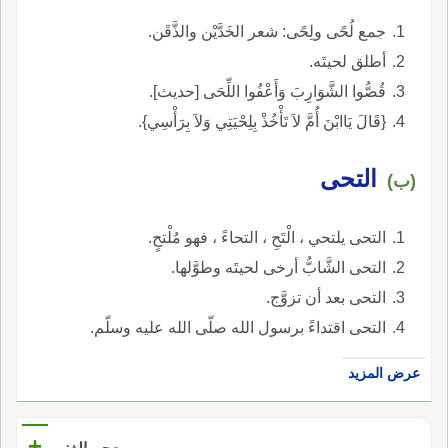
جمع لُحًى ولِحًى: شعر الخَدَّيْن والذَّقَن.
أطلق لحيتَه.
قُصُّوا الشَّوَارِبَ وَأَعْفُوا اللِّحَى [حديث].
{قَالَ يَاابْنَ أُمَّ لاَ تَأْخُذْ بِلِحْيَتِي وَلاَ بِرَأْسِي}.
التحى
(ب)
التحى يلتحي ، الْتَحِ ، التحاءً ، فهو مُلْتحٍ.
التحى الشَّابُّ أرخى لحيتَه وطوَّلها.
التحى بعد أن تزوَّج.
التحى اقتداءً برسول الله صلّى الله عليه وسلّم.
عرض المزيد
+