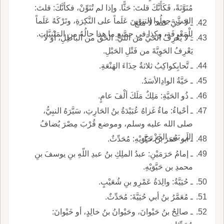
مُنَوَّنَةً، فَكَأَنَّكَ قلتَ: حَثًّا. وإذا لم تُنَوِّنْ، فكأنَّكَ: قلتَ:
الحَثَّ، جعلُوا التنوينَ عَلَماً على النَّكِرَةِ، وتَرْكَهُ عَلَماً
ـ لا حَيَّ عنه: لا مَنْعَ.
لِلْمَعْرِفَةِ، وكذا في جميع ما هذا حالُهُ من المَبْنِيَّاتِ.
ـ لا يَعْرِفُ الحَيَّ من اللَّيِّ: الحَقَّ من الباطِلِ، أَو لا
يَعْرِفُ الحَوِيَّةَ من فَتْلِ الحَبْلِ.
ـ تَّحابِكواكِبُ ثلاثةٌ حِذَاءَ الهَنْعَةِ.
ـ حَيَّةُ الوادِالأسَدُ.
ـ ذُو الحَيَّةِ: مَلِكٌ مَلَكَ ألْفَ عامٍ.
ـ أحْياءُ: ماءٌ غَزاهُ عُبَيْدَةُ بنُ الحَارِثِ، سَيَّرَهُ النبِيُّ،
صلى الله عليه وسلم، وموضع قُرْبَ مِصْرَ يُضافُ
إلى بَني الخَزْرَجِ.
ـ أَبو عُمَرَ بنُ حَيَّوَيْهِ: مُحَدِّثٌ.
ـ إمامُ حَرَمَيْنِ: عبدُ الملِكِ بنُ عبدِ اللّهِ بنِ يوسفَ بنِ
محمدِ بن حَيَّوَيْهِ.
ـ حُيَيَّةُ: والِدَةُ عَمْرِو بنِ شُعَيْبٍ.
ـ مُعَمَّرُ بنُ أبي حُيَيَّةَ: مُحَدِّثٌ.
ـ صالِحُ بنُ حَيْوانَ، وحَيْوانُ بنُ خالِدٍ، أو خَيْوانَ: