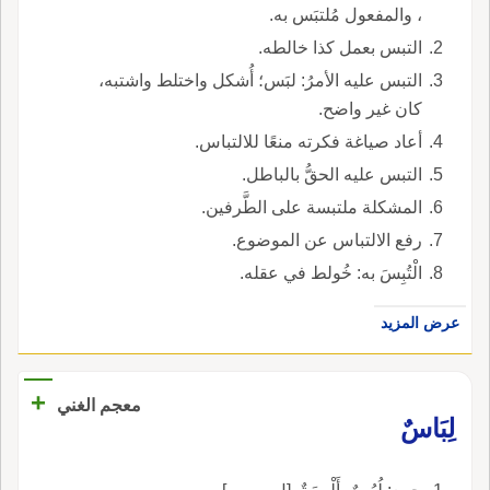
، والمفعول مُلتبَس به.
التبس بعمل كذا خالطه.
التبس عليه الأمرُ: لبَس؛ أُشكل واختلط واشتبه،
كان غير واضح.
أعاد صياغة فكرته منعًا للالتباس.
التبس عليه الحقُّ بالباطل.
المشكلة ملتبسة على الطَّرفين.
رفع الالتباس عن الموضوع.
الْتُبِسَ به: خُولط في عقله.
عرض المزيد
+
معجم الغني
لِبَاسٌ