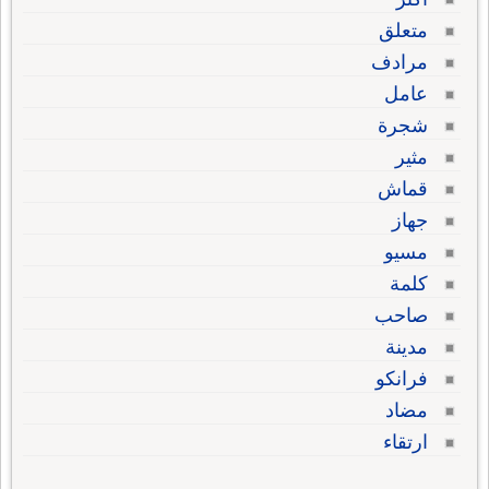
متعلق
مرادف
عامل
شجرة
مثير
قماش
جهاز
مسيو
كلمة
صاحب
مدينة
فرانكو
مضاد
ارتقاء