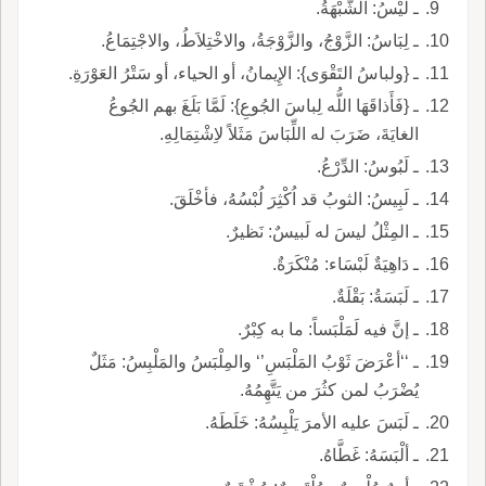
ـ لُيْسُ: الشُّبْهَةُ.
ـ لِبَاسُ: الزَّوْجُ، والزَّوْجَةُ، والاخْتِلاَطُ، والاجْتِمَاعُ.
ـ {ولباسُ التَقْوَى}: الإِيمانُ، أو الحياء، أو سَتْرُ العَوْرَةِ.
ـ {فَأَذاقَهَا اللُّه لِباسَ الجُوعِ}: لَمَّا بَلَغَ بهم الجُوعُ
الغايَةَ، ضَرَبَ له اللِّبَاسَ مَثَلاً لاِشْتِمَالِهِ.
ـ لَبُوسُ: الدِّرْعُ.
ـ لَبِيسُ: الثوبُ قد اُكْثِرَ لُبْسُهُ، فأخْلَقَ.
ـ المِثْلُ ليسَ له لَبيسٌ: نَظيرٌ.
ـ دَاهِيَةٌ لَبْسَاء: مُنْكَرَةٌ.
ـ لَبَسَةُ: بَقْلَةٌ.
ـ إنَّ فيه لَمَلْبَساً: ما به كِبْرٌ.
ـ ‘‘أعْرَضَ ثَوْبُ المَلْبَسِ’‘ والمِلْبَسُ والمَلْبِسُ: مَثَلٌ
يُضْرَبُ لمن كثُرَ من يَتَّهِمُهُ.
ـ لَبَسَ عليه الأمرَ يَلْبِسُهُ: خَلَطَهُ.
ـ ألْبَسَهُ: غَطَّاهُ.