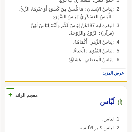
جمع: لُبُسٌ، أَلْبِسَةٌ. [ل ب س].
:لِبَاسُ الإِنْسَانِ : مَا يُلْبَسُ مِنْ كُسْوَةٍ أَوْ غَيْرِهَا، الزِّيُّ.
:اللِّبَاسُ العَسْكَرِيُّ :لِبَاسُ السَّهْرَةِ.
البقرة آية 187هُنَّ لِبَاسٌ لَكُمْ وَأَنْتُمْ لِبَاسٌ لَهُنَّ
(قرآن) : الزَّوْجُ وَالزَّوْجَةُ.
:لِبَاسُ الزَّهْرِ : أَكْمَامُهُ.
:لِبَاسُ التَّقْوَى : الْحَيَاءُ.
:لِبَاسُ الْمِعْطَفِ : غِشَاؤُهُ.
عرض المزيد
+
معجم الرائد
لَبّاس
(أ)
لباس.
لباس كثير الألبسة.