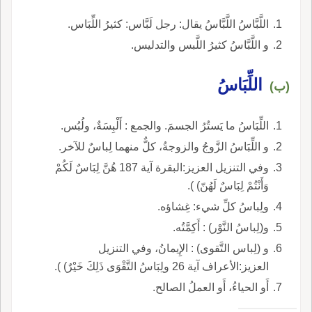
اللَّبَّاسُ اللَّبَّاسُ يقال: رجل لَبَّاس: كثيرُ اللِّبَاس.
و اللَّبَّاسُ كثيرُ اللَّبس والتدليس.
اللِّبَاسُ
(ب)
اللِّبَاسُ ما يَستُرُ الجسمَ. والجمع : أَلْبِسَةٌ، ولُبُس.
و اللِّبَاسُ الزَّوجُ والزوجةُ، كلٌّ منهما لِباسٌ للآخر.
وفي التنزيل العزيز:البقرة آية 187 هُنَّ لِبَاسٌ لَكُمْ
وَأَنْتُمْ لِبَاسٌ لَهُنّ) ).
ولِباسُ كلِّ شيء: غِشاؤه.
و(لِباسُ النَّوْر) : أَكِمَّتُه.
و (لِباس التَّقوى) : الإِيمانُ، وفي التنزيل
العزيز:الأعراف آية 26 ولِبَاسُ التَّقْوَى ذَلِكَ خَيْرٌ) ).
أَو الحياءُ، أَو العملُ الصالح.