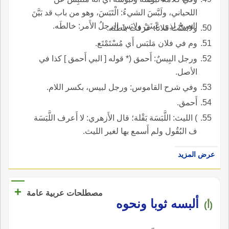
اللحياني، ولَبَّسَ الشيءُ: الْتَبَسَ، وهو من باب قد بَيَّنَ
الصبحُ لِذِي عَينَيْ ولابَسَ الرجلُ الأَمر: خالطَه.
ولابَسْتَ فلاناً: عَرَفت باطنَه.
وم في فلان مَلبَس أَي مُسْتَمْتَع.
ورجل البِيسٌ: أَحمق (* قوله [ البي أَحمق ] كذا في
الأصل.
وفي شرح القاموس: ورجل لبيس، بكسر اللام.
أَحمق.
) الليث: اللَّبَسَة بَقْلة؛ قال الأَزهري: لا أَعرف اللَّبَسَة
ف البُقُول ولم أَسمع بها لغير الليث.
عرض المزيد
+
مصطلحات عربية عامة
ألبسه ثوبا ونحوه
(أ)