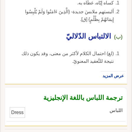
كساه إيّاه، غطّاه به.
ألبستهم ملابسَ جديدة- {الَّذِينَ ءَامَنُوا وَلَمْ يُلْبِسُوا
إِيمَانَهُمْ بِظُلْمٍ} [ق].
الالتباس الدّلاليّ
(ب)
(لغ) احتمال الكلام لأكثر من معنى، وقد يكون ذلك
نتيجة للتَّعقيد المعنويّ.
عرض المزيد
ترجمة اللباس باللغة الإنجليزية
اللباس
Dress