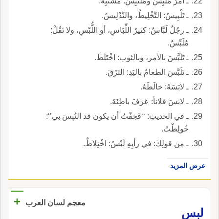
ـ أمرٌ مُلْبِسٌ ومُلْتَبِسٌ: مُشْتَبِهٌ.
ـ تَلْبِيسُ: التَّخْلِيطُ، والتَّدْلِيسُ.
ـ رجُلٌ لَبَّاسٌ: كثيرُ اللِّبَاسِ، أو اللُّبْسِ، ولا تَقُلْ:
مُلَبِّسٌ.
ـ تَلَبَّسَ بالأمر، وبالثوب: اخْتَلَطَ.
ـ تَلَبَّسَ الطعامُ باليَدِ: التَزَقَ.
ـ لابَسَهُ: خالَطَهُ.
ـ لابَسَ فلاناً: عَرَفَ باطِنَهُ.
ـ في الحديثِ: ‘‘فَخِفْتُ أن يكون قد التُبِسَ بي’‘:
خُولِطْتُ.
ـ من قولِكَ: في رأيِهِ لَبْسٌ: اخْتِلاَطٌ.
عرض المزيد
+
معجم لسان العرب
لبس