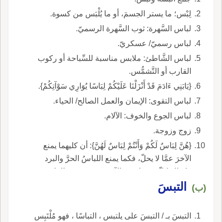
لِبْس؛ ما يستر الجسمَ، أو ما يُلْبَس من كسوة.
لباس السَّهرة: ثوب السَّهرة الرسميّ.
لباس رسميّ/ عسكريّ.
لباس الشَّاطئ: ملابس مناسبة للسِّباحة أو ركوب
القارب أو التَّشمُّس.
{يَابَنِي ءَادَمَ قَدْ أَنْزَلْنَا عَلَيْكُمْ لِبَاسًا يُوَارِي سَوْآتِكُمْ}.
لباس التقوى: الإيمان والعمل الصالح/ الحياء.
لباس الجوع والخوف: الآلام.
زوج وزوجة.
{هُنَّ لِبَاسٌ لَكُمْ وَأَنْتُمْ لِبَاسٌ لَهُنَّ}: أن كليهما يمنع
الآخرَ عمَّا لا يحلّ، فكما يمنع اللباسُ الحرَّ والبرد
فكذلك كلّ منهما يمنع الآخرَ ويستره عن الفاحشة.
التبسَ
(ب)
التبسَ بـ / التبسَ على يلتبس ، التباسًا ، فهو مُلْتَبِس