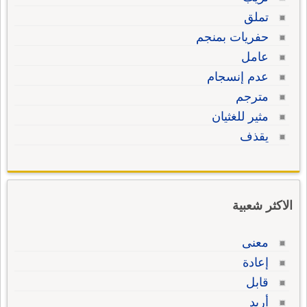
تملق
حفريات بمنجم
عامل
عدم إنسجام
مترجم
مثير للغثيان
يقذف
الاكثر شعبية
معنى
إعادة
قابل
أريد