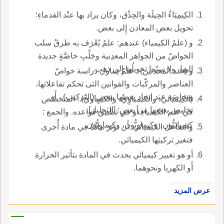
الكِيمِيَاءُ الحِيلَة والحِذْق، وكان يراد بها عنْد القدماءِ:
تحويل بعض المعادن إِلى بعض.
و (علمُ الكيمياء) عندهم: علمُ يُعْرَف به طرقُ سلب
الخواضّ من الجواهر المعدِنية وجَلْبِ خاصَّةٍ جديدة
إليها، ولا سيّما تحويلُها إِلى ذهب.
و (عند المحدثين) : علمُ يتناول دراسة خواصّ
العناصر والمركّبات والقوانين التى تحكم تفاعلاتها،
وبخاصَة عند اتحاد بعضها ببعضٍ:(التركيب) ، أَو
(الكِيميَائيّ، والكيمياوِيُّ، والكيماويُّ) : المتخصّص
تخليص بعضها من بعضٍ: [التحليل].
في علم الكيمياءِ أَو في تطبيق قواعده. والجمع :
كيميائِيُّون، وكيماويُّون، وكيماوِيُّون.
والتفاعل الكيميائي: أَن توثرَ مادَّةٌ في مادة أُخرى
فتغير تركيبَها الكيميائي.
أو هو تغيير كيميائي يحدث في المادة بتأثير الحرارة
أَو الكهربا ونحوهما.
عرض المزيد