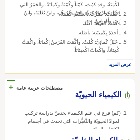
الكُمْتَةُ، وقد كَمُتَ، كَمْتاً وكُمْتَةً وكَماتَةً، والخَمْرُ التي
فيها سَوادٌ وحُمْرَةٌ، وابنُ مَعْرُوفٍ، وابنُ ثَعْلَبَةَ، وابنُ
ـ كُمِّتَتْ: صُيِّرَتْ بالصَّبْغَةِ كُمَيْتاً.
زَيْدٍ، وأفْراسٌ.
ـ كَمَتَ الغَيْظَ: أكَنَّهُ.
ـ أخذَهُ بِكَمِيتَته: بأصْلِه.
ـ خَيْلٌ كَماتِيُّ: كُمْتٌ. وأكْمَتَ الفَرَسُ إكْماتاً، واكْمَتَّ
اكْمِتاتاً، واكْماتَّ اكْميتاتاً.
عرض المزيد
+
مصطلحات عربية عامة
الكيمياء الحيويّة
(أ)
(كم) فرع في علم الكيمياء يختصّ بدراسة تركيب
الموادّ الحيويّة والتَّغيُّرات التي تحدث في أجسام
الكائنات الحيّة.