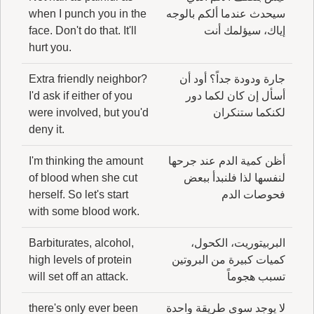
سيحدث عندما ألكم بالوجه
when I punch you in the
إياك، سيؤلمك أنت
face. Don't do that. It'll
hurt you.
جارة ودودة جداً؟ أود أن
Extra friendly neighbor?
أسأل إن كان لكما دور
I'd ask if either of you
لكنكما ستنكران
were involved, but you'd
deny it.
أظن كمية الدم عند جرحها
I'm thinking the amount
لنفسها لذا فلنبدأ ببعض
of blood when she cut
فحوصات الدم
herself. So let's start
with some blood work.
البربيتوريت، الكحول،
Barbiturates, alcohol,
كميات كبيرة من البروتين
high levels of protein
تسبب هجوماً
will set off an attack.
لا يوجد سوى طريقة واحدة
there's only ever been