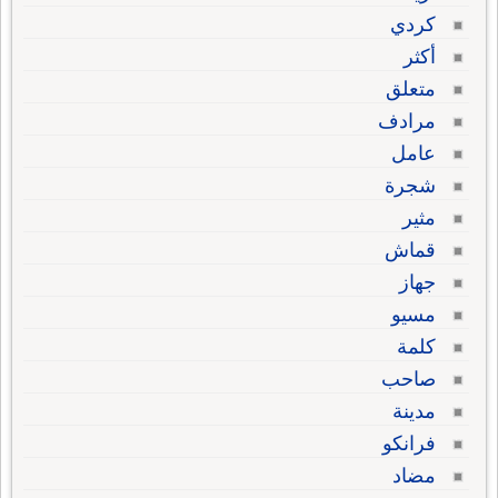
كردي
أكثر
متعلق
مرادف
عامل
شجرة
مثير
قماش
جهاز
مسيو
كلمة
صاحب
مدينة
فرانكو
مضاد