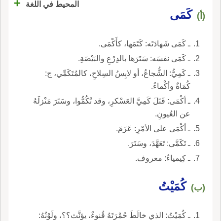
+
المحيط في اللغة
كَمَى
(أ)
ـ كَمَى شَهادَتَه: كَتَمَها، كأَكْمَى.
ـ كَمَى نفسَه: سَتَرَها بالدِرْعِ والبَيْضَةِ.
ـ كَمِيُّ: الشُّجاعُ، أو لابِسُ السِلاحِ، كالمُتَكَمِّي، ج:
كُمَاةٌ وأكْماءٌ.
ـ أكْمَى: قَتَلَ كَمِيَّ العَسْكرِ، وقد تُكُمُّوا، وسَتَرَ مَنْزلَهُ
عن العُيونِ.
ـ أكْمَى على الأمْرِ: عَزَمَ.
ـ تَكَمَّى: تَعَهَّدَ، وسَتَرَ.
ـ كِيمياءُ: معروف.
كُمَيْتُ
(ب)
ـ كُمَيْتُ: الذي خالَطَ حُمْرَتَهُ قُنوءٌ، يؤنَّث؟؟، ولَوْنُهُ: