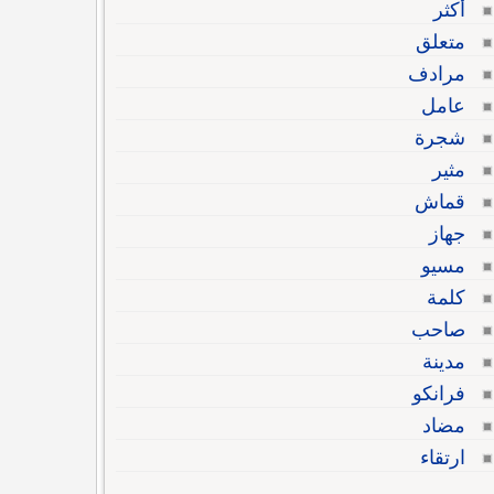
أكثر
متعلق
مرادف
عامل
شجرة
مثير
قماش
جهاز
مسيو
كلمة
صاحب
مدينة
فرانكو
مضاد
ارتقاء