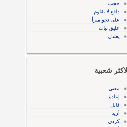
حجب
دافع لا يقاوم
على نحو مبرأ
عليق نبات
يعتدل
لاكثر شعبية
معنى
إعادة
قابل
أريد
كردي