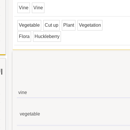
Vine
Vine
Vegetable
Cut up
Plant
Vegetation
Flora
Huckleberry
ا
vine
vegetable