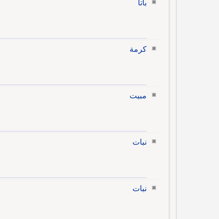
باتا
كرمة
مبيت
نبات
نبات