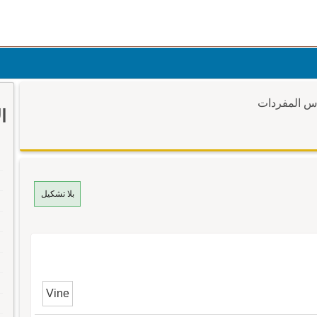
وس المفردات
ا
بلا تشكيل
Vine