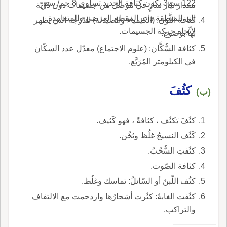
122 سم3 تكون كثافة الحديد تساوي 8 جم/ سم.
مقدار تيّار سارٍ في مُوصِّل من جسيمات دون ذَرِّيّة
إلى المنطقة ذات المقطع العرضي والمتعامدة
كثافة اللَّون: (الكيمياء والصيدلة) الدّرجة التي يظهر
لاتِّجاه حركة الجسيمات.
بها بوضوح.
كثافة السُّكَّان: (علوم الاجتماع) معدّل عدد السكّان
في الكيلومتر المُرَبَّع.
كثُفَ
(ب)
كثُفَ يَكثُف ، كثافةً ، فهو كَثيف.
كَثُف النسيجُ غلُظ وثخُن.
كثُفتِ السُّحُبُ.
كثافة الصّوت.
كثُف اللّبنُ أو السّائلُ: تماسك وغلُظ.
كثُفت الغابةُ: كثُرت أشجارُها وازدحمت مع الالتفاف
والتراكب.