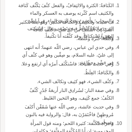
الكَثافةُ: الكثرة والالتِفافُ، والفعل كثُفَ يَكْثُف كَثافة
والكثيف اسم كَثْرته يوصف به العسكر والماء
والسحاب؛ وأَنشد وتحتَ كَثِيفِ الماء، في باطن
اب سيده: والكثِيفُ والكُثاف الكثير، وهو أَيضاً الكثير
الثرى ملائكةٌ تَنْحَطُّ فيه وتَصْعَد ويقال: اسْتكثف
المُتراكِب المُلْتَفُّ من كل شيء، كثُف كَثافة
الشيءُ اسْتِكثافاً، وقد كثَّفْته أَنا تكْثيفاً.
وتكاثَف.
وكثَّفه: كثَّره وغلَّظه.
وفي حدي ابن عباس، رضي اللّه عنهما: أَنه انتهى
إلى عليّ، عليه السلام، يو صِفِّين وهو في كثْف أَي
في حَشْد وجماعة.
وفي حديث طُليحةَ: فاسْتكْثَف أَمرُه أَي ارتفع وعلا.
والكَثافةُ: الغِلَظُ.
وكثُف الشيء، فهو كثِيف وتكاثَف الشيء.
وفي صفة النار: لسُرادِق النار أَربعَةُ جُدُرٍ كُثُفٌ
الكثُفُ: جمع كَثِيف، وهو الثخين الغَليظ.
وفي حديث عائشة، رضي اللّه عنها شَقَقْن أَكثَفَ
مُروطِهِنَّ فاخْتَمَرْنَ به، قال: والرواية فيه بالنون
وسيجيء.
وامرأَة مُكَثَّفة: كثيرة اللحم؛ ومنه قول المرأَة
المخزومية: إن أَنا المُكَثَّفة المؤثَّفة؛ حكاه ابن