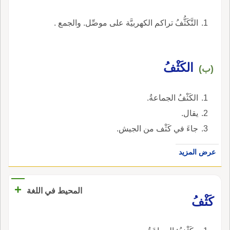
التَّكَثُّفُ تراكم الكهربيَّة على موصِّل. والجمع .
الكَثْفُ
(ب)
الكَثْفُ الجماعةُ.
يقال.
جاءَ في كَثْف من الجيش.
عرض المزيد
+
المحيط في اللغة
كَثْفُ