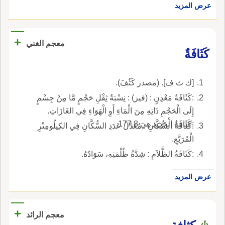
عرض المزيد
+
معجم الغني
كَثَافَةٌ
[ك ث ف]. (مصدر كَثُفَ).
:كَثَافَةُ مَعْدِنٍ : (فيز) : نِسْبَةُ ثِقْلِ حَجْمٍ مَّا مِنْ جِسْمٍ
إِلَى الْحَجْمِ ذَاتِهِ مِنَ الْمَاءِ أَوِ الْهَوَاءِ فِي الغَازَاتِ.
:كَثَافَةُ الْحَدِيدِ هِيَ 177,8.
:كَثَافَةُ السُّكَّانِ : مُعَدَّلُ عَدَدِ السُّكَّانِ فِي الكِيلُومِتْرِ
الْمُرَبَّعِ.
:كَثَافَةُ الظَّلاَمِ : شِدَّةُ ظُلْمَتِهِ، سَوَادُهُ.
عرض المزيد
+
معجم الرائد