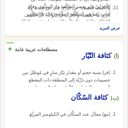
الأَعرابي ولم يفسر المكثَّفة ول المؤثَّفة، وقال
والكثيفُ السيف؛ عن كراع، قال ابن سيده: ولا
ثعلب: إنما هي المكثَّفة المؤنَّفة، قال: فالمكثَّف
أَدري ما حقيقته، والأَقرب أَن تكو تاءً لأَن الكتِيف
المُحْكمة الفَرْج، والمؤَنَّفة التي قد استؤنِفت بالنكاح
من الحديد.
عرض المزيد
أَوّلاً.
+
مصطلحات عربية عامة
كثافة التّيّار
(أ)
(فز) نسبة حجم أو مقدار تيّار سارٍ في مُوصِّل من
جسيمات دون ذَرِّيّة إلى المنطقة ذات المقطع
العرضي والمتعامدة لاتِّجاه حركة الجسيمات.
كثافة السّكّان
(ب)
(مع) معدَّل عدد السكَّان في الكيلومتر المربَّع.