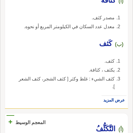
كثافة
(أ)
مصدر كثف.
معدل عدد السكان في الكيلومتر المربع أو نحوه.
كَثف
(ب)
كثف.
يكثف ، كثافة.
كثف الشيء : غلظ وكثر [ كثف الشجر، كثف الشعر
].
عرض المزيد
+
المعجم الوسيط
التَّكَثُّفُ
(أ)