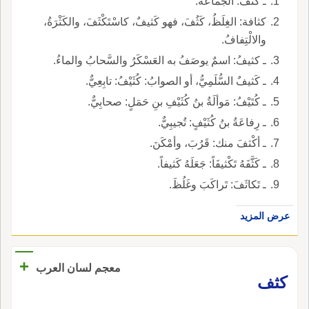
ـ كَثْفُ: الجماعَةُ.
كثافة: الغِلَظُ، كَثُفَ، فهو كَثيفٌ، كاسْتَكْثَفَ، والكَثْرَةُ،
والالْتِفافُ.
ـ كثيفُ: اسمٌ يوصَفُ به العَسْكَرُ والسَّحابُ والماءُ.
ـ كَثيفٌ السُّلَمِيُّ، أو الصوابُ: كُثَيْفُ: تابِعِيٌّ.
ـ كُتَيْفُ: مَوألَةُ بنُ كُثَيْفِ بنِ حَمَلٍ: صحابِيٌّ.
ـ رِفاعَةُ بنُ كُثَيْفٍ: تُجيبِيٌّ.
ـ أكْثفَ منك: قَرُبَ، وأمْكَنَ.
ـ كَثَّفَهُ تَكْثيفَاً: جَعَلَهُ كَثيفاً.
ـ تَكاثَفَ: تَراكَبَ وغَلُظَ.
عرض المزيد
+
معجم لسان العرب
كثف