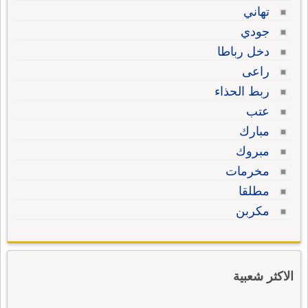
تهاني
جودي
دخل رباطا
راعى
ربط الحذاء
عتب
مبارك
مبروك
مخرمات
مطلقا
مكربن
الاكثر شعبية