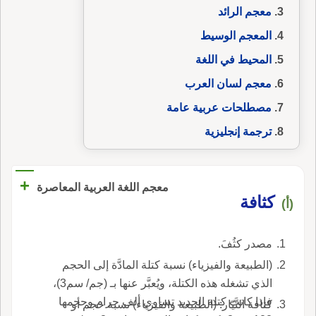
معجم الرائد
المعجم الوسيط
المحيط في اللغة
معجم لسان العرب
مصطلحات عربية عامة
ترجمة إنجليزية
+
معجم اللغة العربية المعاصرة
كثافة
(أ)
مصدر كثُفَ.
(الطبيعة والفيزياء) نسبة كتلة المادَّة إلى الحجم
الذي تشغله هذه الكتلة، ويُعبَّر عنها بـ (جم/ سم3)،
فإذا كانت كتلة الحديد تساوي ألف جرام وحجمها
كثافة التَّيّار: (الطبيعة والفيزياء) نسبة حجم أو