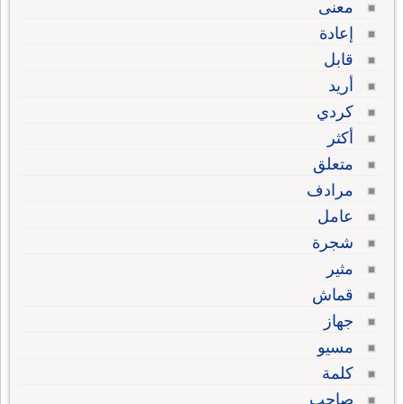
معنى
إعادة
قابل
أريد
كردي
أكثر
متعلق
مرادف
عامل
شجرة
مثير
قماش
جهاز
مسيو
كلمة
صاحب