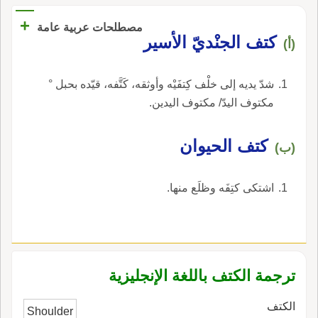
+
مصطلحات عربية عامة
كتف الجنْديّ الأسير
(أ)
شدّ يديه إلى خلْف كِتفَيْه وأوثقه، كَتَّفه، قيّده بحبل °
مكتوف اليدّ/ مكتوف اليدين.
كتف الحيوان
(ب)
اشتكى كتِفَه وظلَع منها.
ترجمة الكتف باللغة الإنجليزية
الكتف
Shoulder