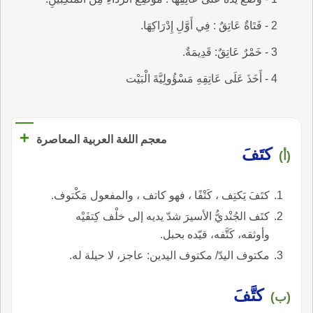
2 - فَتَاةٌ عَاتِقٌ : فِي أَوَّلِ إِدْرَاكِهَا.
3 - خَمْرٌ عَاتِقٌ: قَدِيمَةٌ.
4 - أَخَذَ عَلَى عَاتِقِهِ مَسْؤُولِيَّةَ الْبَيْت
+
معجم اللغة العربية المعاصرة
كتَفَ
(أ)
كتَفَ يَكتِف ، كَتْفًا ، فهو كاتف ، والمفعول مَكْتوف.
كتَف الجُنْديُّ الأسيرَ شدّ يديه إلى خلْف كِتفَيْه
وأوثقه، كَتَّفه، قيّده بحبل.
مكتوف اليدّ/ مكتوف اليدين: عاجز، لا حيلة له.
كتَّفَ
(ب)