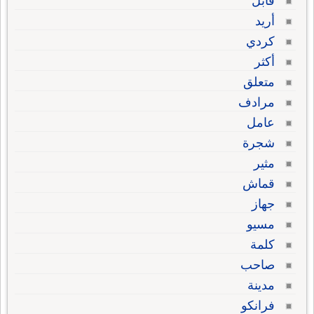
قابل
أريد
كردي
أكثر
متعلق
مرادف
عامل
شجرة
مثير
قماش
جهاز
مسيو
كلمة
صاحب
مدينة
فرانكو