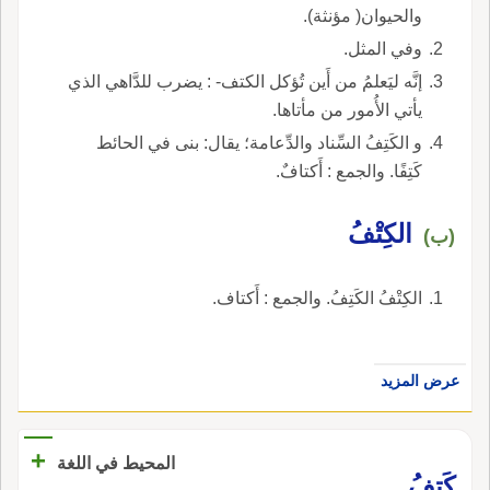
والحيوان( مؤنثة).
وفي المثل.
إنَّه ليَعلمُ من أَين تُؤكل الكتف- : يضرب للدَّاهي الذي
يأتي الأُمور من مأتاها.
و الكَتِفُ السِّناد والدِّعامة؛ يقال: بنى في الحائط
كَتِفًا. والجمع : أَكتافٌ.
الكِتْفُ
(ب)
الكِتْفُ الكَتِفُ. والجمع : أَكتاف.
عرض المزيد
+
المحيط في اللغة
كَتِفُ