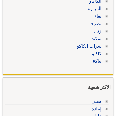
الكاكاو
المرارة
بغاء
تصرف
زنى
سكت
شراب الكاكو
كاكاو
نياكة
الاكثر شعبية
معنى
إعادة