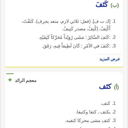
كَتَفَ
(ب)
[ك ت ف]. (فعل: ثلاثي لازم، متعد بحرف). كَتَفْتُ،
أَكْتِفُ، اِكْتِفْ، مصدر كَتِيفٌ.
:كَتَفَ السَّائِرُ : مَشَى رُوَيْداً مُحَرِّكاً كَتِفَيْهِ.
:كَتَفَ في الأمْرِ : كَانَ لَطِيفاً فِيهِ، رَفَقَ.
عرض المزيد
+
معجم الرائد
كتَف
(أ)
كتف.
يكتف ، كتفا وكتيفا.
كتف مشى محركا كتفيه.