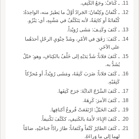
ـ كُتافُ: وجَعُ الكَتِفِ.
ـ كُتْفانُ وكِتْفانُ: الجَرادُ أوَّلُ ما يَطيرُ منه، الواحِدَةُ:
كُتْفانَةٌ أو كاتِفَةٌ، لأنه يَتَكَتَّفُ في مَشْيِهِ، أي: يَنْزُو.
ـ كَتَفَ وكَتِـفَ: مَشَى رُوَيْداً.
ـ كَتَفَ: رَفَقَ في الأمْرِ، وشَدَّ حِنْوَيِ الرحْلِ أحدَهُما
على الآخَرِ.
ـ كَتَفَ فلاناً: شَدَّ يَدَيْهِ إلى خَلْفُ بالكِتافِ، وهو: حَبْلٌ
يُشَدُّ به.
ـ كَتَفَ فلاناً: ضَرَبَ كَتِفَهُ، ومَشَى رُوَيْداً، أو مُحرِّكاً
كَتِفَيْهِ.
ـ كَتَفَ السَّرْجُ الدابَّةَ: جَرَحَ كَتِفَها.
ـ كَتَفَ الأمرَ: كَرِهَهُ.
ـ كَتَفَ الخَيْلُ: ارْتَفَعَتْ فُروعُ أكتافِها.
ـ كَتَفَ الإِناءَ: لأَمَهُ بالكَتيفِ، ككَتَّفَ تَكْتيفاً.
ـ كَتَفَ الطائِرُ كَتْفاً وكَتَفاناً: طارَ رادّاً جَناحَيْهِ، ضامّاً
لهما إلى ما وَراءَهُ.