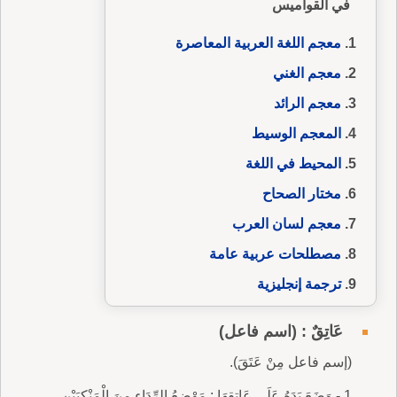
في القواميس
معجم اللغة العربية المعاصرة
معجم الغني
معجم الرائد
المعجم الوسيط
المحيط في اللغة
مختار الصحاح
معجم لسان العرب
مصطلحات عربية عامة
ترجمة إنجليزية
عَاتِقٌ : (اسم فاعل)
(إسم فاعل مِنْ عَتَقَ).
1 - وَضَعَ يَدَهُ عَلَى عَاتِقِهَا : مَوْضِعُ الرِّدَاءِ مِنَ الْمَنْكِبَيْنِ.