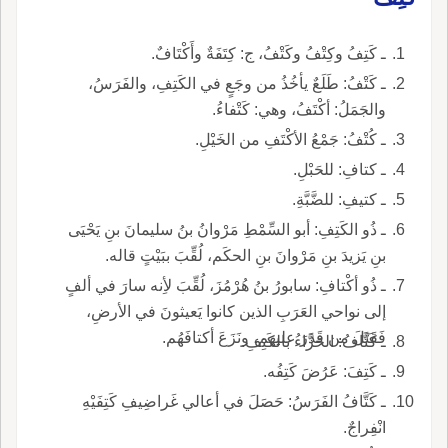
ـ كَتِفُ وكِتْفُ وكَتْفُ، ج: كِتَفَةٌ وأَكْتَافٌ.
ـ كَتْفُ: طَلَعٌ يأخُذُ من وجَعٍ في الكَتِفِ، والفَرَسُ،
والجَمَلُ: أكْتَفُ، وهي: كَتْفاءُ.
ـ كُتْفُ: جَمْعُ الأكْتَفِ من الخَيْلِ.
ـ كتافِ: للحَبْلِ.
ـ كتيفِ: للضَّبَّةِ.
ـ ذُو الكَتِفِ: أبو السِّمْطِ مَرْوانُ بنُ سليمانَ بنِ يَحْيَى
بنِ يَزيدَ بنِ مَرْوانَ بنِ الحكَم، لُقِّبَ ببَيْتٍ قاله.
ـ ذُو أكْتافِ: سابورُ بنُ هُرْمُزَ، لُقِّبَ لأِنه سارَ في ألفٍ
إلى نواحي العَرَبِ الذين كانوا يَعيثونَ في الأرضِ،
فَقَتَلَ من قَدَرَ عليهم، ونَزَعَ أكتافَهُم.
ـ كَتَّافُ: الحَزَّاءُ بالكَتِفِ.
ـ كَتِفَ: عَرُضَ كَتِفُه.
ـ كَتَّافُ الفَرَسُ: حَصَلَ في أعالي غَراضِيفِ كَتِفَيْهِ
انْفِراجٌ.