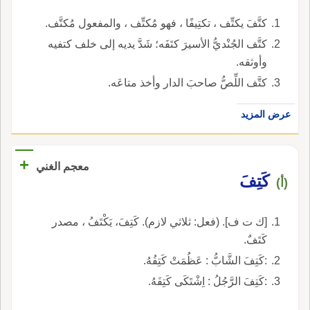
كتَّفَ يكتِّف ، تكتِيفًا ، فهو مُكتِّف ، والمفعول مُكتَّف.
كتَّف الجُنْديُّ الأسيرَ كتَفَه؛ شَدَّ يديه إلى خلف كتفيه
وأوثقه.
كتَّف اللِّصُّ صاحبَ الدار وأخذ متاعَه.
عرض المزيد
+
معجم الغني
كَتِفَ
(أ)
[ك ت ف]. (فعل: ثلاثي لازم). كَتِفَ، يَكْتَفُ ، مصدر
كَتَفٌ.
:كَتِفَ الشَّابُّ : عَظُمَتْ كَتِفُهُ.
:كَتِفَ الرَّجُلُ : اِشْتَكَى كَتِفَهُ.