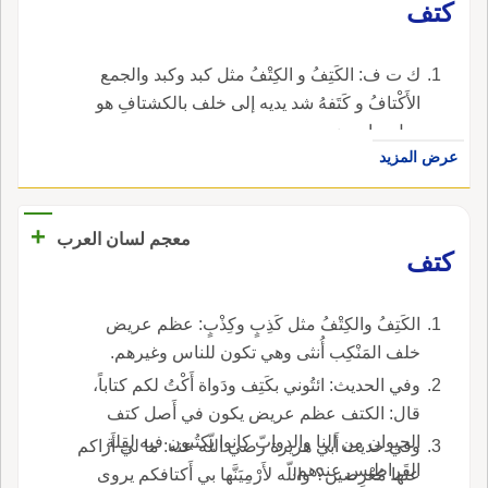
كتف
ك ت ف: الكَتِفُ و الكِتْفُ مثل كبد وكبد والجمع
الأَكْتافُ و كَتَفهُ شد يديه إلى خلف بالكشتافِ هو
حبل وبابه ضرب.
عرض المزيد
+
معجم لسان العرب
كتف
الكَتِفُ والكِتْفُ مثل كَذِبٍ وكِذْبٍ: عظم عريض
خلف المَنْكِب أُنثى وهي تكون للناس وغيرهم.
وفي الحديث: ائتُوني بكَتِف ودَواة أَكْتُ لكم كتاباً،
قال: الكتف عظم عريض يكون في أَصل كتف
الحيوان من النا والدوابّ كانوا يكتُبون فيه لقِلة
وفي حديث أَبي هريرة رضي اللّه عنه: ما لي أَراكم
القَراطِيس عندهم.
عنها مُعْرِضين؟ واللّه لأَرْمِيَنَّها بي أَكتافكم يروى