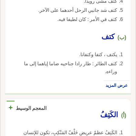
كتف مشى رويدا.
كتف شد جانبي الرحل أحدهما على الآخر.
كتف في الأمر : كان لطيفا فيه.
كتف
(ب)
يكتف ، كتفا وكتفانا.
كتف الطائر : طار رادا جناحيه ضاما إياهما إلى ما
وراءه.
عرض المزيد
+
المعجم الوسيط
الكَتِفُ
(أ)
الكَتِفُ عظمٌ عريض خَلْفّ المَنْكِبِ، تكون للإنسان