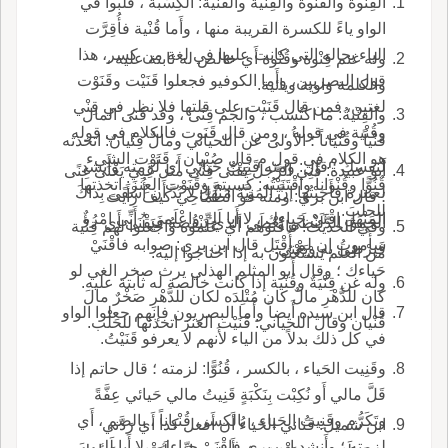
القِنْوةُ والقُنْوةُ والقِنْيةُ والقُنْية: الكِسْبةُ ، قلبوا في
الواو ياءً للكسرة القريبة منها ، وأَما قُنْية فأُقِرَّت
الياء بحاله التي كانت عليها في لغة من كسر، هذا
وله غنم قِنْوة وقُنْوة أَي خالص له ثابتة عليه ،
قول البصريين، وأَما الكوفيو فجعلوا قَنَيْت وقَنَوْت
والكلمة واوية ويائية.
لغتين، فمن قال قَنَيْت على قلتها فلا نظر في قِنْي
والقِنْيةُ: ما اكتُسب ، والجم قِنًى ، وقد قَنى المال
وقُنْية في قوله ، ومن قال قَنَوت فالكلام في قوله
قَنْياً وقُنْياناً ؛ الأُولى عن اللحياني ومالٌ قِنْيانٌ: اتخذته
هو الكلام في قول م قال صُبْيان ، قَنَوْت الشيء
لنفسك ؛ قال: ومنه قَنِيتُ حَيائي أَي لَزِمته وأَنشد
أَبو عبيدة: قَنِي الرَّجل يَقْنَى قِنًى مثل غَنِيَ يَغْنَى غِنًى
قُنُوًّا وقُنْواناً واقْتَنَيْتُه: كسبته وقَنَوْت العنزَ: اتخذتها
لعنترة فأَجَبْتُها إنَّ المَنِيَّةَ مَنْهَلٌ لا بُدَّ أَن أُسْقَى بِذاكَ
؛ قال ابن بري: ومنه قو الطَّمَّاحِي كيفَ رأَيتَ
للحلبَ.
المَنْهَل إقْنَيْ حَياءكِ ، لا أَبا لَكِ واعْلَمي * أَنِّي امْرُؤٌ
الحَمِقَ الدَّلَنْظَى يُعْطَى الذي يَنْقُصهُ فَيَقْنَى أَي
وفي الحديث: فاقْنُوهم أَي عَلِّموه واجعلوا لهم قِنْية
سأَموتُ إن لم أُقْتَل قال ابن بري: صوابه فاقْنَيْ
فَيرْضِى به ويَغْنى.
من العلم يَسْتَغْنُون به إذا احتاجوا إليه.
حَياءك ؛ وقال أَبو المثلم الهذلي يرث صخر الغي لو
وله غن قِنْيَةٌ وقُنْية إذا كانت خالصة له ثابتة عليه.
كان للدَّهْرِ مالٌ كان مُتْلِدَه لكان للدَّهْرِ صَخْرٌ مالَ
قال ابن سيده أَيضاً وأَما البصريون فإنهم جعلوا الواو
قُنْيان وقال اللحياني: قَنَيْت العنز اتخذتها للحَلْب.
في كل ذلك بدلاً من الياء لأَنهم لا يعرفو قَنَيْتُ.
وقَنِيت الحَياء ، بالكسر ، قُنُوًّا: لزمته ؛ قال حاتم إذا
قَلَّ مالي أَو نُكِبْت بِنَكْبَةٍ قَنِيتُ مالي حَيائي عِفَّةً
وتَكَرُّم وقَنِيتُ الحَياء ، بالكسر، قُنْياناً ، بالضم ، أَي
ابن شميل: قَناني الحَياءُ أَن أَفعل كذا أَي رَدَّني
لزمته ؛ وأَنشد اب بري فاقْنَيْ حياءكِ ، لا أَبا لَكِ