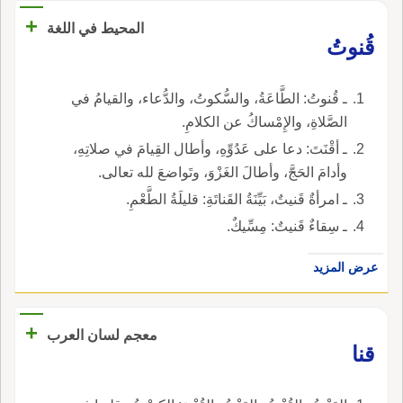
+
المحيط في اللغة
قُنوتُ
ـ قُنوتُ: الطَّاعَةُ، والسُّكوتُ، والدُّعاء، والقيامُ في
الصَّلاةِ، والإِمْساكُ عن الكلامِ.
ـ أقْنَتَ: دعا على عَدُوِّهِ، وأطال القِيامَ في صلاتِهِ،
وأدامَ الحَجَّ، وأطالَ الغَزْوَ، وتَواضعَ لله تعالى.
ـ امرأةٌ قَنيتٌ، بَيِّنَةُ القَناتَةِ: قليلَةُ الطَّعْمِ.
ـ سِقاءٌ قَنيتٌ: مِسِّيكٌ.
عرض المزيد
+
معجم لسان العرب
قنا