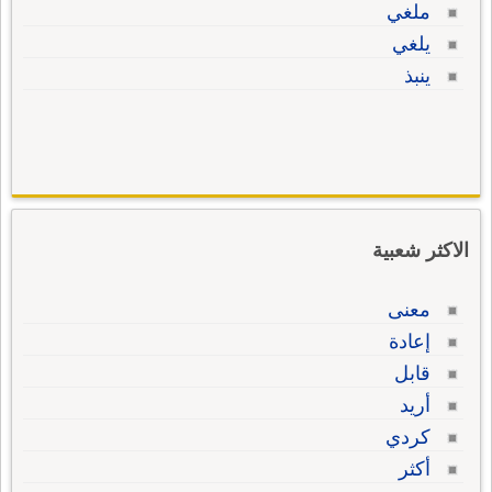
ملغي
يلغي
ينبذ
الاكثر شعبية
معنى
إعادة
قابل
أريد
كردي
أكثر