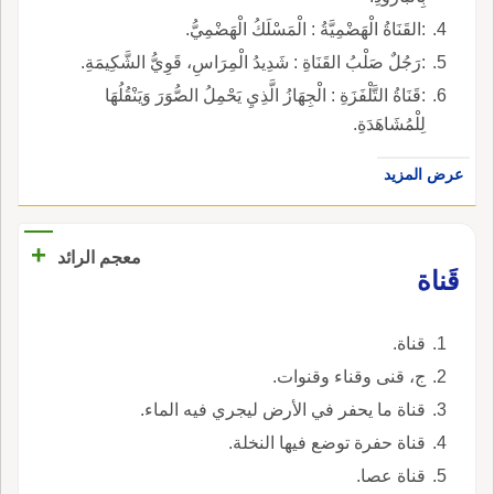
:القَنَاةُ الْهَضْمِيَّةُ : الْمَسْلَكُ الْهَضْمِيُّ.
:رَجُلٌ صَلْبُ القَنَاةِ : شَدِيدُ الْمِرَاسِ، قَوِيُّ الشَّكِيمَةِ.
:قَنَاةُ التَّلْفَزَةِ : الْجِهَازُ الَّذِيِ يَحْمِلُ الصُّوَرَ وَيَنْقُلُهَا
لِلْمُشَاهَدَةِ.
عرض المزيد
+
معجم الرائد
قَناة
قناة.
ج، قنى وقناء وقنوات.
قناة ما يحفر في الأرض ليجري فيه الماء.
قناة حفرة توضع فيها النخلة.
قناة عصا.