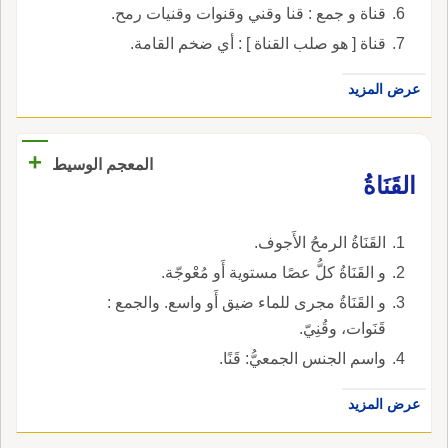
قناة و جمع : قنا وقني وقنوات وقنيات رمح.
قناة [ هو صلب القناة ] : أي ضخم القامة.
عرض المزيد
+
المعجم الوسيط
القَنَاةُ
القَنَاةُ الرمحُ الأَجوف.
و القَنَاةُ كلُّ عصًا مستوية أَو مُعْوجّة.
و القَنَاةُ مجرى للماء ضيق أَو واسع. والجمع :
قَنَوات، وقُنِيّ.
واسم الجنس الجمعيُّ: قَنًا.
عرض المزيد