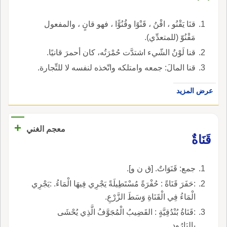
قنَا يَقْنُو ، اقْنُ ، قَنْوًا وقُنُوًّا ، فهو قانٍ ، والمفعول
مَقْنُوّ (للمتعدِّي).
قنا لَوْنُ الشّيء اشتدَّت حُمْرَتُه، كان أحمرَ قانيًا.
قنا المالَ: جمعه وامتلكه واتّخذه لنفسه لا للتِّجارة.
عرض المزيد
+
معجم الغني
قَنَاةٌ
جمع: قَنَوَاتٌ. [ق ن و].
:حَفَرَ قَنَاةً : حُفْرَةً مُسْتَطِيلَةً يَجْرِي فِيهَا الْمَاءُ. :يَجْرِي
الْمَاءُ فِي الْقَنَاةِ وَسَطَ الزَّرْعِ.
:قَنَاةُ بُنْدُقِيَّةٍ : القَضِيبُ الْمُجَوَّفُ الَّذِي يُحْشَى
بِالبَارُودِ.