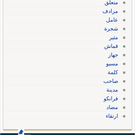
متعلق
مرادف
عامل
شجرة
مثير
قماش
جهاز
مسيو
كلمة
صاحب
مدينة
فرانكو
مضاد
ارتقاء