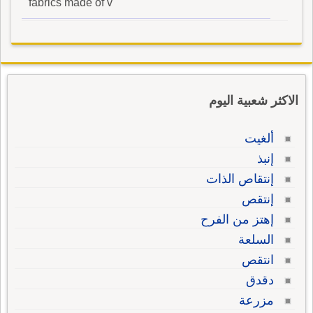
fabrics made of v
الاكثر شعبية اليوم
ألغيت
إنبذ
إنتقاص الذات
إنتقص
إهتز من الفرح
السلعة
انتقص
دقدق
مزرعة