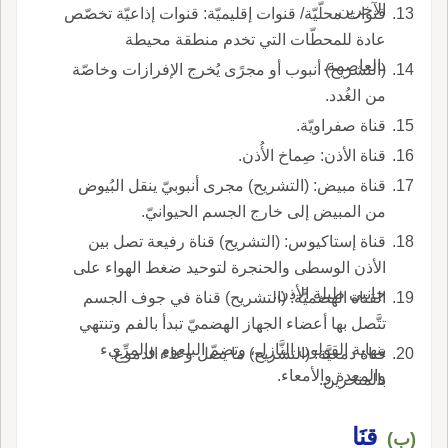
الآخرين.
قنوات محلّيّة/ قنوات إقليميّة: قنوات إذاعيّة تخصّص
عادة للمحطّات التي تخدم منطقة محيطة
بالعاصمة.
(التشريح) أنبوب أو مجرًى يُخرج الإفرازات وخاصّة
من الغُدد.
قناة صفراويّة.
قناة الأذن: صِماخ الأُذن.
قناة مبيض: (التشريح) مجرى أنبوبيّ ينقل البُيوض
من المبيض إلى خارج الجسم الحيوانيّ.
قناة إستاكيوس: (التشريح) قناة رفيعة تصل بين
الأذن الوسطى والحنجرة لتوحيد ضغط الهواء على
جانبي طبلة الأذن.
القناة الهضميَّة: (التشريح) قناة في جوف الجسم
تتَّصل بها أعضاء الجهاز الهضميّ تبدأ بالفم وتنتهي
بنهاية القولون النَّازل، وتضمّ البلعوم والمرِّيء
قناة دمعيَّة: (التشريح) ما يصل وعاء الدموع
والمعدة والأمعاء.
بالمنخرين.
قنَا
(ب)