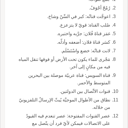
رُمْحٌ أجْوَفُ.
اعوجَّت قناتُه: كبر في السِّنّ وشاخ.
صُلب القناة: قويّ لا يتزعزع.
غمَز قناةَ فُلان: جرَّبه واختبره.
كسَر قناةَ فلان: أضعفه وأذلّه.
لانت قناتُه: خضع واسْتَسْلَم.
مَجْرى للماء يكون تحت الأرض أو فوقها تنقل المياه
فيه من مكانٍ إلى آخر.
قناة السويس: قناة عربيّة موصلة بين البحرين
المتوسط والأحمر.
قنوات الاتِّصال بين الدولتين.
نطاق من الأطوال الموجيَّة يُبثّ الإرسالُ التلفزيونيّ
من خلاله.
عصر القنوات المفتوحة: عصر تنعدم فيه القيودُ
على الاتصالات فيمكن لأيّ فرد أن يتّصل مع