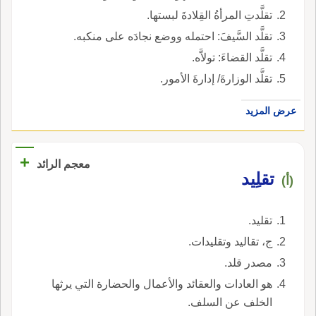
تقلَّدتِ المرأةُ القِلادةَ لبستها.
تقلَّد السَّيفَ: احتمله ووضع نجادَه على منكبه.
تقلَّد القضاءَ: تولاَّه.
تقلَّد الوزارةَ/ إدارةَ الأمور.
عرض المزيد
+
معجم الرائد
تقلِيد
(أ)
تقليد.
ج، تقاليد وتقليدات.
مصدر قلد.
هو العادات والعقائد والأعمال والحضارة التي يرثها
الخلف عن السلف.