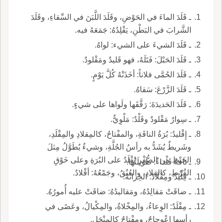
ـ قَلَدَ الماءَ في الحَوْضِ، وقَلَدَ اللَّبَنَ في السِّقاءِ، وقَلَدَ
الشَّرابَ في البَطْنِ، يَقْلِدُهُ: جَمَعَهُ فيه.
ـ قَلَدَ الشيءَ على الشيء: لواهُ.
ـ قَلَدَ الحَبْلَ: فَتَلَهُ، فهو قَليدٌ ومَقْلودٌ.
ـ قَلَدَ الحُمَّى فلاناً: أخَذَتْهُ كُلَّ يَوْمٍ.
ـ قَلَدَ الزَّرْعَ: سَقاهُ.
ـ قَلَدَ الحَديدَةَ: رَقَّقَها ولَواها على شيءٍ.
ـ سِوارٌ مَقْلودٌ وقَلْدٌ: مَلْوِيٌّ.
ـ إِقْليدُ: بُرَةُ الناقَةِ، والمفْتاحُ، كالمِقلادِ والمِقْلَدِ،
وشَريطٌ يُشَدُّ به رأسُ الجُلَّةِ، وشيءٌ يُطَوَّلُ مِثلَ
الخَيْطِ من الصُّفْرِ يُقْلَدُ على البُرَةِ وعلى خَوْقِ
ـ ناقةٌ قَلْداءُ: طَويلَتُها.
القُرْطِ، كالقِلادِ، والعُنُقُ، وجَمْعُهُ: أقْلادٌ.
ـ قِلِّيْدٌ ومِقْلَادٌ: الخِزانَةُ.
ـ ضاقَتْ مَقالِدُهُ، ومَقاليدُهُ: ضاقَتْ عليه أُمورُهُ.
ـ مِقْلَدٌ: الوِعاءُ، والمِخْلاةُ، والمِكْيالُ، وعَصًى في
رأسِها اعْوِجاجٌ، ومِفْتاحٌ كالمِنْجَلِ.