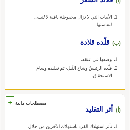
(أ)
الأبيات التي لا تزال محفوظة باقية لا تُنسى
لنفاستها.
قلّده قلادة
(ب)
وضعها في عنقه.
قلَّده الرئيسُ وشاحَ النِّيل- تم تقليده وسامَ
الاستحقاق.
+
مصطلحات مالية
أثر التقليد
(أ)
تأثر استهلاك الفرد باستهلاك الآخرين من خلال