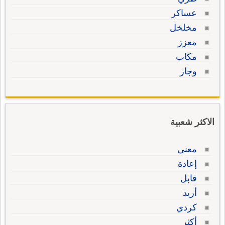
عساكر
مخلخل
معزز
مكاب
وجار
الاكثر شعبية
معنى
إعادة
قابل
أريد
كردي
أكثر