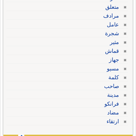
متعلق
مرادف
عامل
شجرة
مثير
قماش
جهاز
مسيو
كلمة
صاحب
مدينة
فرانكو
مضاد
ارتقاء