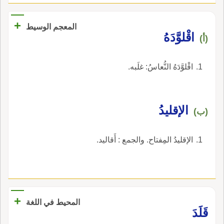
+
المعجم الوسيط
اقْلوَّدَهُ
(أ)
اقْلوَّدَهُ النُّعاسُ: غلَبه.
الإقليدُ
(ب)
الإقليدُ المِفتاح. والجمع : أَقاليد.
+
المحيط في اللغة
قَلَدَ