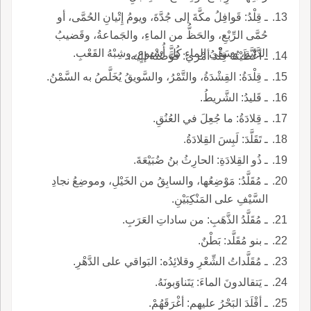
ـ قِلْدُ: قَوافِلُ مكَّةَ إلى جُدَّةَ، ويومُ إِتْيانِ الحُمَّى، أو
حُمَّى الرِّبْعِ، والحَظُّ من الماءِ، والجَماعةُ، وقَضيبُ
الدَّابَّةِ، وسَقْيُ الماءِ كُلَّ أُسْبوعٍ، وشِبْهُ القَعْبِ.
ـ أعْطَيْتُهُ قِلْدَ أمْري: فَوَّضْتُهُ إليه.
ـ قِلْدَةُ: القِشْدَةُ، والتَّمْرُ، والسَّويقُ يُخَلَّصُ به السَّمْنُ.
ـ قَليدُ: الشَّريطُ.
ـ قِلادَةُ: ما جُعِلَ في العُنُقِ.
ـ تَقَلَّدَ: لَبِسَ القِلادَةُ.
ـ ذُو القِلادَةِ: الحارِثُ بنُ ضُبَيْعَةَ.
ـ مُقَلَّدُ: مَوْضِعُها، والسابِقُ من الخَيْلِ، وموضِعُ نجادِ
السَّيْفِ على المَنْكِبَيْنِ.
ـ مُقَلَّدُ الذَّهَبِ: من ساداتِ العَرَبِ.
ـ بنو مُقَلَّد: بَطْنٌ.
ـ مُقَلَّداتُ الشِّعْرِ وقلائِدُه: البَواقي على الدَّهْرِ.
ـ يَتقالدونَ الماءَ: يَتَناوَبونَهُ.
ـ أقْلَدَ البَحْرُ عليهم: أغْرَقَهُمْ.