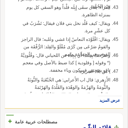
وِرْدِ الحُمَّى.
الفراء: يقال سقَى إِبِلَه قلْداً وهو السقي كل يوم
بمنزلة الظاهرة.
ويقال: كيف قَلْد نخل بني فلان فيقال: تَشْرَبُ في
كل عشْرٍ مرة.
ويقال: اقْلَوَّدَه النعاسُ إِذا غشي وغَلبه؛ قال الراجز
والقومُ صَرْعَى مِن كَرًى مُقْلَوِّ والقِلد: الرُّفْقَة من
القوم وهي الجماعة منهم.
وصَرَّحَتْ بِقِلندا أَي بِجِدٍّ؛ عن اللحياني قال: وقُلُودِيَّةُ
(* وقوله [ وقلودية ] كذا ضبط بالأصل وفي معجم
ياقو بفتحتين فسكون وياء مخففة.
) من بلاد الجزيرة.
الأَزهري: قال اب الأَعرابي: هي الخُنْعُبَةُ والنُّونَةُ
والثُّومَةُ والهَزْمَةُ والوَهْدَة والقَلْدَةُ والهَرْتَمَةُ
والحَِثْرَمِة والعَرْتَمَةُ؛ قال الليث الخُنْعُبَةُ مَشَقُّ ما
عرض المزيد
بين الشاربين بِحيال الوَتَرة.
+
مصطلحات عربية عامة
قلائد الشّعر