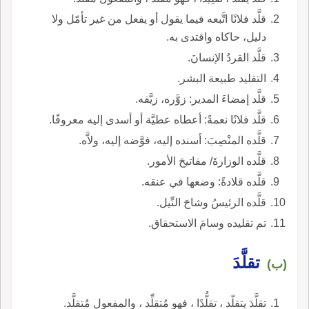
قلَّد فلانًا اتَّبعه فيما يقول أو يفعل من غير تأمّل ولا
دليل، حاكاه واقتدى به.
قلَّد القردُ الإنسانَ.
التقليد طبيعة البشر.
قلَّد إمضاءَ المدير: زوَّره، زيَّفه.
قلَّد فلانًا نعمةً: أعطاه عطيَّة أو أسدى إليه معروفًا.
قلَّده المنْصِبَ: أسنده إليه، فوَّضه إليه، ولاَّه.
قلَّده الوزارةَ/ مفاتيحَ الأمور.
قلَّده قلادةً: وضعها في عنقه.
قلَّده الرئيسُ وشاحَ النِّيل.
تم تقليده وسامَ الاستحقاق.
تقلَّدَ
(ب)
تقلَّدَ يتقلّد ، تقلُّدًا ، فهو مُتقلِّد ، والمفعول مُتقلَّد.