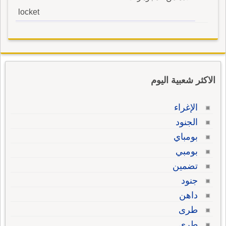
locket
الاكثر شعبية اليوم
الإغراء
الجنود
بومباي
بومبي
تضمين
جنود
داهن
طرى
طري