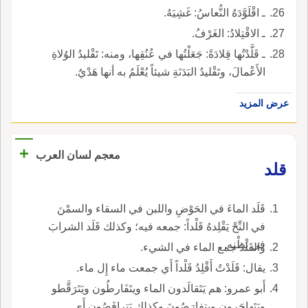
ـ اقْلَوَّدَهُ النُّعاسُ: غَشِيَهُ.
ـ الاقْتِلادُ: الغَرْفُ.
ـ قَلَّدْتُها قِلادَةً: جَعَلْتُها في عُنُقِها، ومنه: تَقْليدُ الوُلاةِ
الأَعْمالَ، وتَقْليدُ البَدَنَةِ شيئاً يُعْلَمُ به أنها هَدْيٌ.
عرض المزيد
+
معجم لسان العرب
قلد
قَلَد الماءَ في الحَوْضِ واللبن في السقاء والسمْنَ
في النِّحْ يَقْلِدهُ قَلْداً: جمعه فيه؛ وكذلك قَلَد الشرابَ
في بَطْنِه.
والقَلْدُ جمع الماء في الشيء.
يقال: قَلَدْتُ أَقْلِدُ قَلْداً أَي جمعت ماء إِل ماء.
أَبو عمرو: هم يَتَقالَدون الماء ويتَفَارطُون ويَتَرَقَّطو
ويَتَهاجَرون ويتفارَصُونَ وكذلك يَترافَصُون أَي