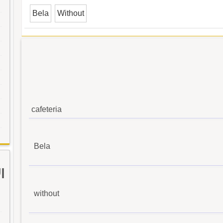
Bela
Without
cafeteria
Bela
ا
without