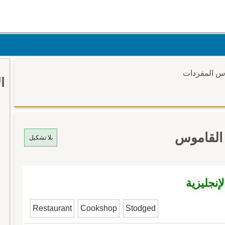
وس المفردات
ا
 القاموس
بلا تشكيل
إنجليزية
Restaurant
Cookshop
Stodged