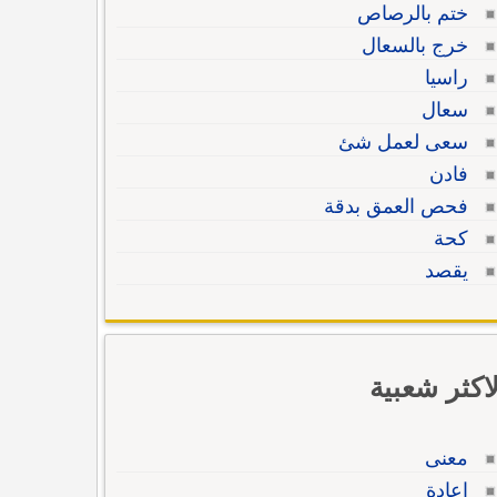
ختم بالرصاص
خرج بالسعال
راسيا
سعال
سعى لعمل شئ
فادن
فحص العمق بدقة
كحة
يقصد
لاكثر شعبية
معنى
إعادة