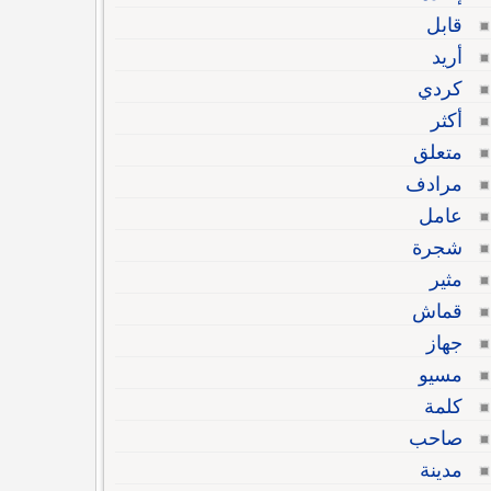
قابل
أريد
كردي
أكثر
متعلق
مرادف
عامل
شجرة
مثير
قماش
جهاز
مسيو
كلمة
صاحب
مدينة