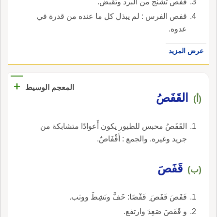
قفص تشنج من البرد وتقبض.
قفص الفرس : لم يبذل كل ما عنده من قدرة في
عدوه.
عرض المزيد
+
المعجم الوسيط
القَفَصُ
(أ)
القَفَصُ محبس للطيور يكون أَعوادًا متشابكة من
جريد وغيره. والجمع : أَقْفَاصٌ.
قَفَصَ
(ب)
قَفَصَ قَفَصَ ِ قَفْصًا: خَفَّ ونَشِطَ ووثب.
و قَفَصَ صَعِدَ وارتفع.