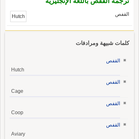
ترجمة القفص باللغة الإنجليزية
القفص
Hutch
كلمات شبيهة ومرادفات
القفص
Hutch
القفص
Cage
القفص
Coop
القفص
Aviary