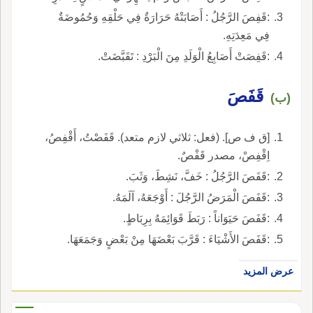
:قَفِصَ الرَّجُلُ : أَصَابَتْهُ حَرَارَةٌ فِي حَلْقِهِ وَحُمُوضَةٌ
فِي مَعِدَتِهِ.
:قَفِصَتْ أَصَابِعُ الْوَلَدِ مِنَ الْبَرْدِ : تَقَبَّضَتْ.
قَفَصَ
(ب)
[ق ف ص]. (فعل: ثلاثي لازم متعد). قَفَصْتُ، أَقْفِصُ،
اِقْفِصْ، مصدر قَفْصٌ.
:قَفَصَ الرَّجُلُ : خَفَّ، نَشِطَ، وَثَبَ.
:قَفَصَ الْمَرَضُ الرَّجُلَ : أَوْجَعَهُ، آلَمَهُ.
:قَفَصَ حَيَوَاناً : رَبَطَ قَوَائِمَهُ بِرِبَاطٍ.
:قَفَصَ الأَشْيَاءَ : قَرَّبَ بَعْضَهَا مِنْ بَعْضٍ وَجَمَعَهَا.
عرض المزيد