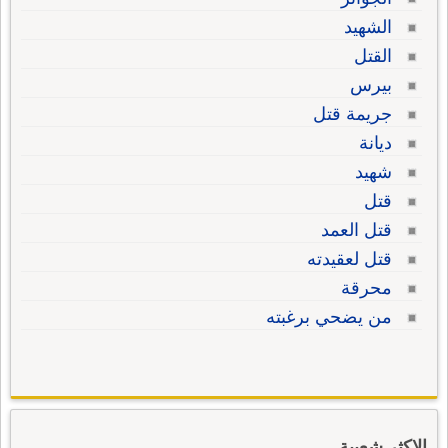
الشهيد
القتل
بيرس
جريمة قتل
ديانة
شهيد
قتل
قتل العمد
قتل لعقيدته
محرقة
من يضحي برغبته
الاكثر شعبية