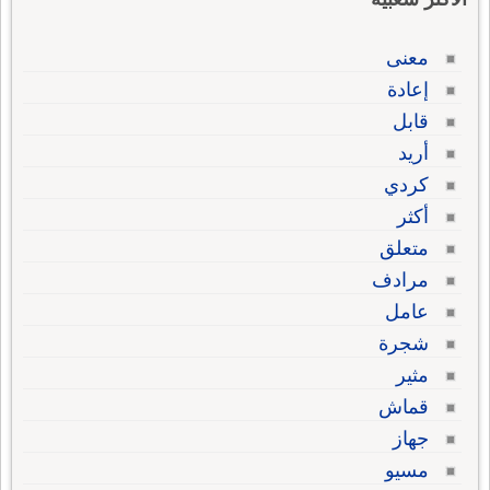
معنى
إعادة
قابل
أريد
كردي
أكثر
متعلق
مرادف
عامل
شجرة
مثير
قماش
جهاز
مسيو