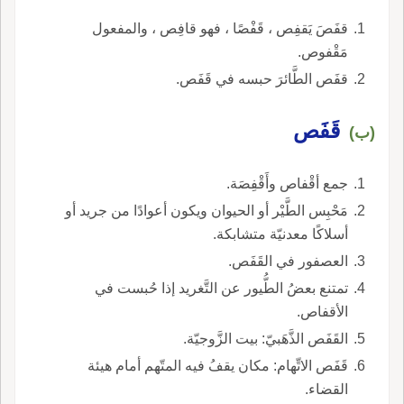
قفَصَ يَقفِص ، قَفْصًا ، فهو قافِص ، والمفعول
مَقْفوص.
قفَص الطَّائرَ حبسه في قَفَص.
قَفَص
(ب)
جمع أقْفاص وأَقْفِصَة.
مَحْبِس الطَّيْر أو الحيوان ويكون أعوادًا من جريد أو
أسلاكًا معدنيّة متشابكة.
العصفور في القَفَص.
تمتنع بعضُ الطُّيور عن التَّغريد إذا حُبست في
الأقفاص.
القَفَص الذَّهَبيّ: بيت الزَّوجيّة.
قَفَص الاتِّهام: مكان يقفُ فيه المتّهم أمام هيئة
القضاء.