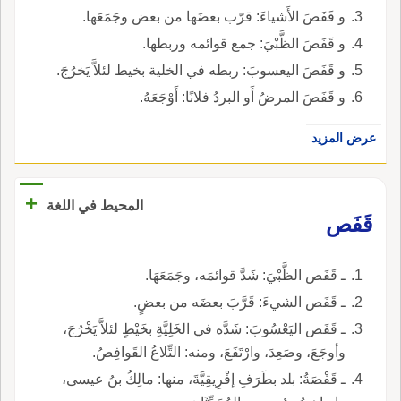
و قَفَصَ الأَشياءَ: قرّب بعضَها من بعض وجَمَعَها.
و قَفَصَ الظَّبْيَ: جمع قوائمه وربطها.
و قَفَصَ اليعسوبَ: ربطه في الخلية بخيط لئلاَّ يَخرُجَ.
و قَفَصَ المرضُ أَو البردُ فلانًا: أَوْجَعَهُ.
عرض المزيد
+
المحيط في اللغة
قَفَص
ـ قَفَص الظَّبْيَ: شَدَّ قوائمَه، وجَمَعَهَا.
ـ قَفَص الشيءَ: قَرَّبَ بعضَه من بعضٍ.
ـ قَفَص اليَعْسُوبَ: شَدَّه في الخَلِيَّةِ بخَيْطٍ لئلاَّ يَخْرُجَ،
وأوجَعَ، وصَعِدَ، وارْتَفَعَ، ومنه: التِّلاعُ القَوافِصُ.
ـ قَفْصَةُ: بلد بطَرَفِ إفْرِيقِيَّةَ، منها: مالِكُ بنُ عيسى،