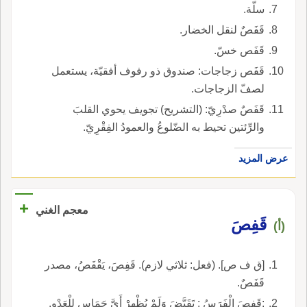
سلّة.
قَفَصٌ لنقل الخضار.
قَفَص خسّ.
قَفَص زجاجات: صندوق ذو رفوف أفقيّة، يستعمل
لصفّ الزجاجات.
قَفَصٌ صدْرِيّ: (التشريح) تجويف يحوي القلبَ
والرِّئتين تحيط به الضّلوعُ والعمودُ الفِقْرِيّ.
عرض المزيد
+
معجم الغني
قَفِصَ
(أ)
[ق ف ص]. (فعل: ثلاثي لازم). قَفِصَ، يَقْفَصُ، مصدر
قَفَصٌ.
:قَفِصَ الْفَرَسُ : تَقَبَّضَ وَلَمْ يُظْهِرْ أَيَّ حَمَاسٍ لِلْعَدْوِ.