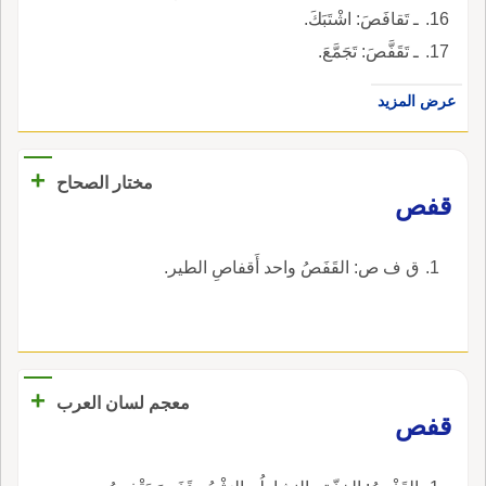
ـ تَقافَصَ: اشْتَبَكَ.
ـ تَقَفَّصَ: تَجَمَّعَ.
عرض المزيد
+
مختار الصحاح
قفص
ق ف ص: القَفَصُ واحد أَقفاصِ الطير.
+
معجم لسان العرب
قفص