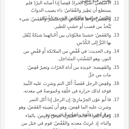
يُحْبَسُ فيه الطيرُ.
الأَصمعي أَصْبَحَ الجرادُ قَفِصاً إِذا أَصابَه البرْدُ فلم
يستطع أَن يَطِيرَ والقُفَاصُ: داء يصيب الدوابّ
فَتَيْبَسُ قوائمها وتقافَصَ الشيء: اشْتَبَك.
والقَفَصُ: واحدُ الأَقْفاصِ التي للطير والقَفَصُ: شيء
يُتَّخذُ من قصب أَو خشَبٍ للطير.
والقَفَصُ: خشبتا مَحْنُوّتان بين أَحْنائِهما شبَكةٌ يُنْقَل
بها البُرُّ إِلى الكُدْسِ.
وف الحديث: في قُفْصٍ من الملائكة أَو قَفْصٍ من
النور، وهو المُشْتَبِ المتَداخِل.
والقَفِيصة: حَدِيدة من أَداة الحَرّاث وبَعيرٌ قَفِصٌ:
مات من حَرٍّ.
وقَفِصَ الرجل قَفَصاً: أَكل التم وشرِبَ عليه النَّبيذ
فوَجَد لذلك حرارة في حَلْقِه وحُموضةً في معدته.
قا أَبو عوْن الحِرْمازِيّ: إِن الرجل إِذا أَكل التمر
وشرِبَ عليه الما قَفِصَ، وهو أَن يُصِيبَه القَفَصُ، وهو
حرارةٌ في حَلْقِه وحُموضةٌ ف معدته.
وقال الفراء: قالت الدُّبَيرِيّة قَفِصَ وقَبِصَ، بالفاء
والباء، إِذ عَرِبَتْ معدته والقُفْصُ: قوم في جَبَل من