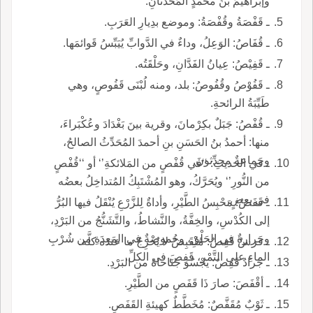
وإبراهيمُ بنُ محمدٍ المُحَدِّثَانِ.
ـ قَفْصَةُ وقُفْصَةُ: وموضع بدِيارِ العَرَبِ.
ـ قُفَاصُ: الوَعِلُ، وداءٌ في الدَّوابِّ يُيَبِّسُ قَوائمَها.
ـ قَفِيْصُ: عِيانُ الفَدَّانِ، وحَلْقَتُه.
ـ قَفُوْصُ وقُفُوصُ: بلد، ومنه لُبْنَى قَفُوصٍ، وهي
طَيِّبَةُ الرائحةِ.
ـ قُفْصُ: جَبَلٌ بكِرْمانَ، وقرية بينَ بَغْدَادَ وعُكْبَراءَ،
منها: أحمدُ بنُ الحَسَنِ بنِ أحمدَ المُحَدِّثُ الصالحُ،
وجَماعةٌ محدِّثونَ.
ـ في الحديثِ: ‘‘في قُفْصٍ من المَلائكةِ’‘ أو ‘‘قُفْصٍ
من النُّورِ’‘ ويُحَرَّكُ، وهو المُشْتَبِكُ المُتداخِلُ بعضُه
في بعضٍ.
ـ قَفَصُ: مَحْبِسُ الطَّيْرِ، وأداةٌ لِلزَّرْعِ يُنْقَلُ فيها البُرُّ
إلى الكُدْسِ، والخِفَّةُ، والنَّشاطُ، والتَّشَنُّجُ من البَرْدِ،
وحَرارةٌ في الحَلْقِ، وحُموضةٌ في المَعِدَةِ من شُرْبِ
ـ فرسٌ قَفِصٌ: مُنْقَبِضٌ لا يُخْرِجُ ما عنده كلَّه.
الماءِ على التَّمْرِ، قَفِصَ في الكلِّ.
ـ جَرادٌ قَفِصٌ: يَجْسُو جَنَاحاهُ من البَرْدِ.
ـ أقْفَصَ: صارَ ذَا قَفَصٍ من الطَّيْرِ.
ـ ثَوْبٌ مُقَفَّصٌ: مُخَطَّطٌ كهيئةِ القَفَصِ.