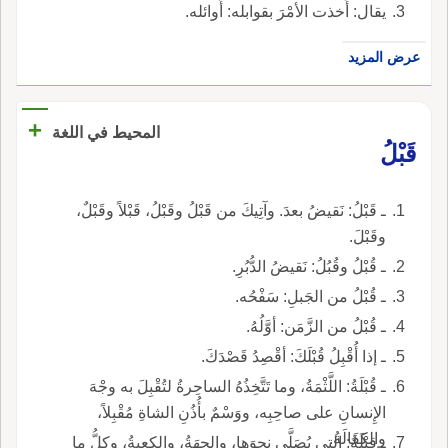
يقال: أَخذت الأمْرَ بقوابله: أَوائله.
عرض المزيد
+
المحيط في اللغة
قَبْلُ
ـ قَبْلُ: نَقيضُ بعدَ. وآتِيكَ من قَبْلُ وقَبْلُ، قَبْلاً وقَبْلٌ،
وقَبْلَ.
ـ قُبْلُ وقُبُلُ: نَقيضُ الدُّبُرِ.
ـ قُبْلُ من الجَبلِ: سَفْحُه.
ـ قُبْلُ من الزَّمَن: أوَّلُهُ.
ـ إذا أُقْبِلُ قُبْلَكَ: أقْصِدُ قَصْدَكَ.
ـ قُبْلَةُ: اللَّثْمَةُ، وما تَتَّخِذُهُ الساحِرةُ لتُقْبِلَ به وجْهَ
الإِنسانِ على صاحِبِه، ووَسْمٌ بأُذُنِ الشاةِ مُقْبِلاً،
والكفَالَةُ.
ـ قِبْلَةُ: التي يُصَلَّى نحوَها، والجِهَةُ، والكعبةُ، وكلُّ ما