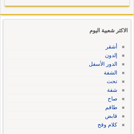
الاكثر شعبية اليوم
أشقر
إلدون
الدور الأسفل
الشفة
تحت
شفة
صاح
طاقم
قابض
كلام وقح