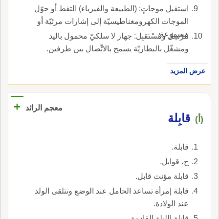
استقبل موجاتٍ: (الطبيعة والفيزياء) التقط أو حوّل
الموجات الكهرومغناطيسيّة إلى إشارات مرئيّة أو
مسموعة.
مُرْسِل ومُسْتَقبِل: جهاز لا سلكيّ محمول باليد
ومشغّل بالبطاريّة يسمح بالاتِّصال بين طرفين.
عرض المزيد
+
معجم الرائد
قابِلة
(أ)
قابلة.
ج، قوابل.
قابلة مؤنث قابل.
قابلة إمرأة تساعد الحامل عند الوضع وتتلقى الولد
عند الولادة.
قابلة الليلة القادمة.