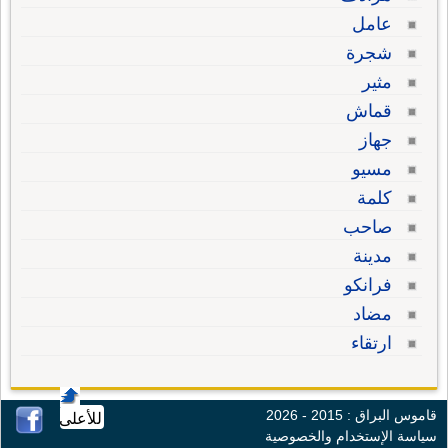
عامل
شجرة
مثير
قماش
جهاز
مسيو
كلمة
صاحب
مدينة
فرانكو
مضاد
ارتقاء
قاموس البراق : 2015 - 2026
للأعلى
سياسة الإستخدام والخصوصية