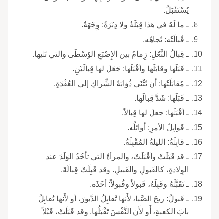
يُسْتَقْبَلُ.
ـ ما لَهُ في هذا قِبْلَةٌ ولا دِبْرَةٌ: وِجْهَةٌ.
ـ قُبالَتُه: تُجاهُه.
ـ قِبالُ النَّعْلِ: زِمامٌ بين الإِصْبَعِ الوُسْطَى والتي تَليها.
ـ قَبَلَها وقابَلَها وأقْبَلَها: جَعَلَ لها قِبالَيْنِ.
ـ مُقابَلَتُها: أن تُثْنَى ذُؤابَةُ الشِّراكِ إلى العُقْدَةِ.
ـ قَبَلَها: شَدَّ قِبالَها.
ـ أقْبَلَها: جعلَ لها قِبالاً.
ـ قَوابِلُ الأمرِ: أوائِلُه.
ـ قابِلَةُ: الليلةُ المُقْبِلَةُ.
ـ قد قَبَلَتْ وأقْبَلَتْ، والمرأةُ التي تأخُذُ الوَلَدَ عند
الوِلادةِ، كالقَبولِ والقَبيلِ. وقد قَبِلَتْ قِبالَةَ.
ـ تَقَبَّلَهُ وقَبِلَهُ، قَبولاً وقُبولاً: أخَذَه.
ـ قَبولُ: ريحُ الصَّبا، لأَنها تُقابِلُ الدَّبورَ، أو لأَنها تُقابِلُ
بابَ الكعبةِ، أَو لأَن النَّفْسَ تَقْبَلُها. وقد قَبَلَتْ، قَبْلاً