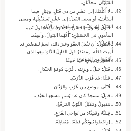
القَبَلِيَّان: محدِّثانِ.
ـ لا أُكَلِّمُكَ إلى عَشْرٍ من ذي قَبَلٍ، وقِبَلٍ: فيما
أسْتَأنِفُ، أو معنى القَبَلُ: إلى عَشْرٍ تَسْتَقْبِلُها، ومعنى
القِبَلُ: إلى عَشْرٍ مما تُشاهِدُه من الأيامِ.
ـ قَبولُ وقُبولُ: الحُسْنُ والشارَةُ، ومنه قولُ نَديمِ
المأمونِ في الحَسَنَيْنِ: ''أُمُّهُما البَتولُ، وأبوهُما
القَبولُ''.
ـ القَبولُ: أن تَقْبَلَ العَفْوَ وغيرَ ذلك، اسمٌ للمَصْدَرِ قد
أُمِيتَ فِعْلُه. ومَصْدَرُ قَبِلَ القابِلُ الدَّلْوَ: وهو الذي
يأخُذُها من الساقي.
ـ قُصَيْرَى قِبالٍ: حَيَّةٌ خَبيثَةٌ.
ـ قَبَلٌ: جَبلٌ ـ وبِزِنته ـ قُرْبَ دُومَةِ الجَنْدَلِ.
ـ قَبَلَةٌ: بلد قُرْبَ الدَّرَبَنْدِ.
ـ قُبْلَى: موضع بين عُرَّبٍ والرَّيَّانِ.
ـ قابِلُ: مسجدٌ كان عن يَسارِ مسجدِ الخَيْفِ.
ـ مَقْبولُ ومُقَبَّلُ: الثَّوْبُ المُرَقَّعُ.
ـ قِبليَّةُ وقَبَلِيَّةُ: من نَواحي الفُرْعِ.
ـ {واجْعَلوا بُيوتَكُم قِبْلَةً}: مُتَقابِلَةً.
ـ قُبَلُ: موضع.