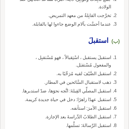
الولادة.
تخرَّجت القابِلةُ من معهد التمريض.
عندما أحسَّت بآلام الوضع جاءوا لها بالقابلة.
استقبلَ
(ب)
استقبلَ يستقبل ، اسْتِقبالاً ، فهو مُسْتقبِل ،
والمفعول مُسْتقبَل.
استقبل الضَّيْفَ لقيه مُرَحِّبًا به.
ذهب لاستقبال السَّائحين في المطار.
استقبل المصلِّي القِبلةَ: اتَّجه نحوَها، ضدّ استدبرها.
استقبل عهدًا زاهرًا: دخل في حياة جديدة كريمة.
استقبل الأمرَ: استأنفه.
استقبل الطلابُ الدِّراسةَ بعد الإجازة.
استقبل الرِّسالةَ: تسلَّمها.