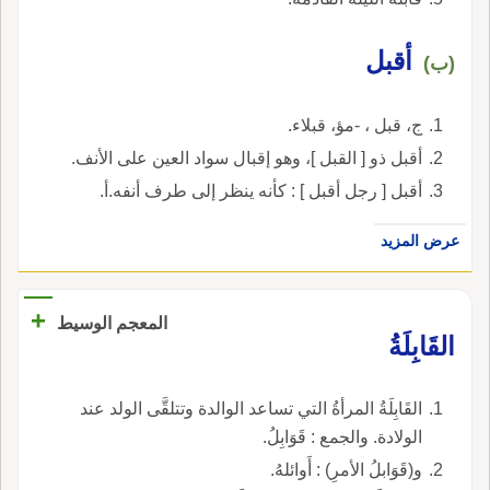
أقبل
(ب)
ج، قبل ، -مؤ، قبلاء.
أقبل ذو [ القبل ]، وهو إقبال سواد العين على الأنف.
أقبل [ رجل أقبل ] : كأنه ينظر إلى طرف أنفه.أ.
عرض المزيد
+
المعجم الوسيط
القَابِلَةُ
القَابِلَةُ المرأةُ التي تساعد الوالدة وتتلقَّى الولد عند
الولادة. والجمع : قَوَابِلُ.
و(قَوَابلُ الأمرِ) : أَوائلهُ.