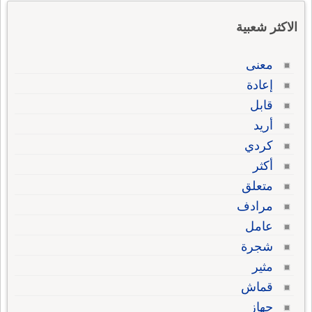
الاكثر شعبية
معنى
إعادة
قابل
أريد
كردي
أكثر
متعلق
مرادف
عامل
شجرة
مثير
قماش
جهاز