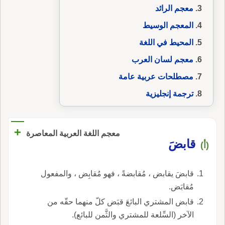
معجم الرائد
المعجم الوسيط
المحيط في اللغة
معجم لسان العرب
مصطلحات عربية عامة
ترجمة إنجليزية
+
معجم اللغة العربية المعاصرة
قابضَ
(أ)
قابضَ يقابض ، مُقابضةً ، فهو مُقابِض ، والمفعول
مُقابَض.
قابض المشتري البائعَ قبَض كلّ منهما حقّه من
الآخر (السِّلعة للمشتري والثَّمن للبائع).