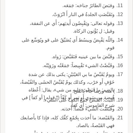
وقبَضَ الطائرُ جناحَه: جَمَعَه.
وتَقَبَّضَتِ الجلدةُ في النار أَ انْزَوَتْ.
وقوله تعالى: ويَقْبِضُون أَيديَهم؛ أَي عن النفقة،
وقيل: ل يُؤْتون الزكاة.
واللّه يَقْبِضُ ويبسُط أَي يُضَيِّقُ على قو ويُوَسِّع على
قوم.
وقَبَّضَ ما بين عينيه فَتَقَبَّضَ: زَواه.
وقَبَّضْتُ الشيء تَقْبِيضاً: جَمَعْتُه وزَوَيْتُه.
ويومٌ يُقَبِّضُ ما بي العَيْنَيْنِ: يكنى بذلك عن شدة
خَوْفٍ أَو حَرْب، وكذلك يومٌ يُقَبِّضُ الحشَى والقُبْضةُ،
بالضم: ما قَبَضْتَ عليه من شيء، يقال: أَعْطاه
) منه وربما جاء بالفتح.
قُبضة من سَوِي أَو تمر أَو كَفّاً (* قوله [ أو كفاً ] في
الليث: القَبْضُ جَمْعُ الكفّ على الشيء.
شرح القاموس: أَي كفاً.
وقَبَضْت الشيءَ قبْضاً: أَخذته.
والقَبْضة: ما أَخذت بِجُمْعِ كفِّك كله، فإِذا كا بأَصابعك
فهي القَبْصةُ، بالصاد.