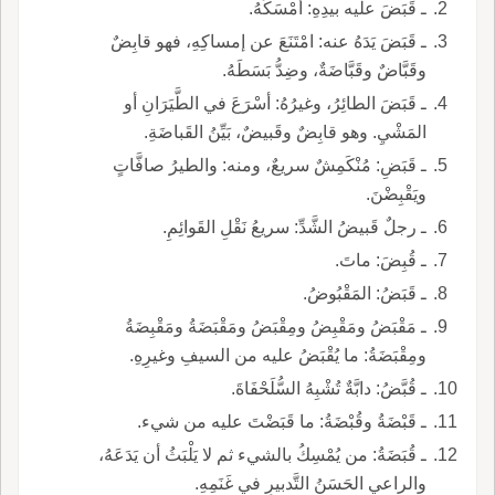
ـ قَبَضَ عليه بيدِهِ: أمْسَكَهُ.
ـ قَبَضَ يَدَهُ عنه: امْتَنَعَ عن إمساكِهِ، فهو قابِضٌ
وقَبَّاضٌ وقَبَّاضَةٌ، وضِدُّ بَسَطَهُ.
ـ قَبَضَ الطائِرُ، وغيرُهُ: أسْرَعَ في الطَّيَرَانِ أو
المَشْيِ. وهو قابِضٌ وقَبيضٌ، بَيِّنُ القَباضَةِ.
ـ قَبَضِ: مُنْكَمِشٌ سريعٌ، ومنه: والطيرُ صافَّاتٍ
ويَقْبِضْنَ.
ـ رجلٌ قَبيضُ الشَّدِّ: سريعُ نَقْلِ القَوائِمِ.
ـ قُبِضَ: ماتَ.
ـ قَبَضُ: المَقْبُوضُ.
ـ مَقْبَضُ ومَقْبِضُ ومِقْبَضُ ومَقْبَضَةُ ومَقْبِضَةُ
ومِقْبَضَةُ: ما يُقْبَضُ عليه من السيفِ وغيرِهِ.
ـ قُبَّضُ: دابَّةٌ تُشْبِهُ السُّلَحْفَاةَ.
ـ قَبْضَةُ وقُبْضَةُ: ما قَبَضْتَ عليه من شيء.
ـ قُبَضَةُ: من يُمْسِكُ بالشيء ثم لا يَلْبَثُ أن يَدَعَهُ،
والراعي الحَسَنُ التَّدبيرِ في غَنَمِهِ.