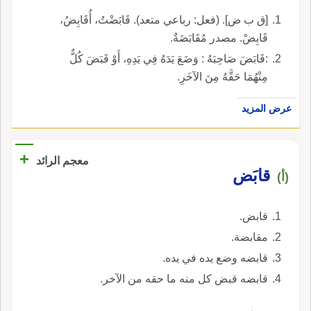
[ق ب ض]. (فعل: رباعي متعد). قَابَضْتُ، أُقَابِضُ،
قَابِضْ. مصدر مُقَابَضَةٌ.
:قَابَضَ صَاحِبَهُ : وَضَعَ يَدَهُ فِي يَدِهِ، أَوْ قَبَضَ كُلٌّ
مِنْهُمَا حَقَّهُ مِنَ الآخَرِ.
عرض المزيد
+
معجم الرائد
قابَض
(أ)
قابض.
مقابضة.
قابضه وضع يده في يده.
قابضه قبض كل منه ما حقه من الآخر.