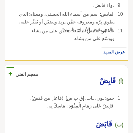
دواء قابض.
القابِض: اسم من أسماء الله الحسنى، ومعناه: الذي
يطوي بِرَّه ومعروفه عمَّن يريد ويضيّق أو يُقتِّر عليه،
والذي يقبض الأرواح بالموت.
الله هو القابض الباسط: يضيِّق على من يشاء
ويوسّع على من يشاء.
عرض المزيد
+
معجم الغني
قَابِضٌ
(أ)
جمع: ـون، ـات. [ق ب ض]. (فاعل من قَبَضَ).
:قَابِضٌ عَلَى زِمَامِ الْمِقْوَدِ : مَاسِكٌ بِهِ.
قَابَضَ
(ب)