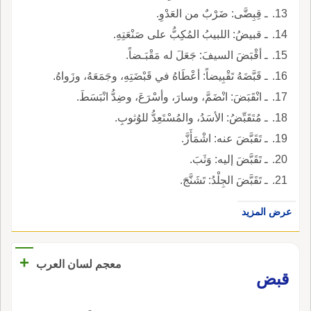
ـ قِبِضَّى: ضَرْبٌ من العَدْوِ.
ـ قبيضُ: اللبيبُ المُكِبُّ على صَنْعَتِهِ.
ـ أقْبَضَ السيفَ: جَعَلَ له مَقْبَـضاً.
ـ قَبَّضَهُ تَقْبِيضاً: أعْطَاهُ في قَبْضَتِهِ، وجَمَعَهُ، وزَواهُ.
ـ انْقَبَضَ: انْضَمَّ، وسارَ، وأسْرَعَ، وضِدُّ انْبَسَطَ.
ـ مُتَقَبِّضُ: الأسَدُ، والمُسْتَعِدُّ للوُثوبِ.
ـ تَقَبَّضَ عنه: اشْمَأَزَّ.
ـ تَقَبَّضَ إليه: وَثَبَ.
ـ تَقَبَّضَ الجِلْدُ: تَشَنَّجَ.
عرض المزيد
+
معجم لسان العرب
قبض