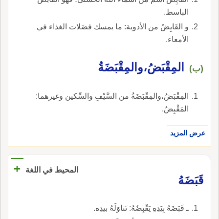
الباسط.
و القَابِضُ من الأدوية: ما يمسك فضَلات الغذاء في
الأمعاء.
المِقْبَضُ،والمِقْبَضَةُ
(ب)
المِقْبَضُ،والمِقْبَضَةُ من السَّيْفِ والسِّكين وغيرهما:
المَقْبِضُ.
عرض المزيد
+
المحيط في اللغة
قَبَضَهُ
ـ قَبَضَهُ بِيَدِهِ يَقْبِضُهُ: تَناوَلَهُ بيدِه.