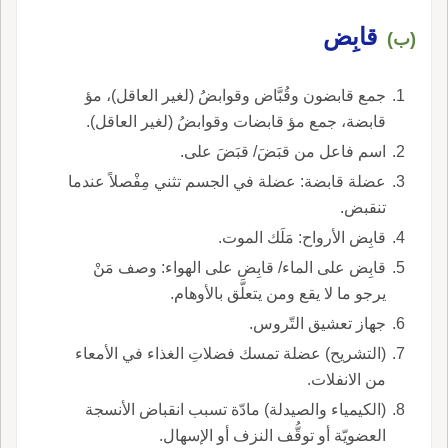
قابِض
(ب)
جمع قابضون وقُبَّاض وقوابضُ (لغير العاقل)، مؤ
قابضة، جمع مؤ قابضات وقوابضُ (لغير العاقل).
اسم فاعل من قبَضَ/ قبَضَ على.
عضلة قابضة: عضلة في الجسم تثني مِفْصلاً عندما
تنقبض.
قابِض الأرواح: مَلَك الموت.
قابِض على الماء/ قابِض على الهواء: وصف مَنْ
يرجو ما لا يقع ومن يتعلَّق بالأوهام.
جهاز تعشيق التّروس.
(التشريح) عضلة تمسك فضلاتِ الغذاء في الأمعاء
من الانفلات.
(الكيمياء والصيدلة) مادّة تسبب انقباض الأنسجة
العضويّة أو توقُّف النزف أو الإسهال.