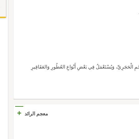
لْحَجَرِيِّ، وَيُسْتَعْمَلُ فِي بَعْضِ أَنْوَاعِ العُطُورِ وَالعَقَاقِيرِ
+
معجم الرائد