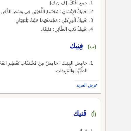
جمع: فُنُكٌ. [ف ن ك].
:فَنِيكُ الإِنْسَانِ : مُجْتَمَعُ اللَّحْيَيْنِ فِي وَسَطِ الذَّقَنِ.
:فَنِيكُ الْوَرِكَيْنِ : مُجْتَمَعُهُمَا حَيْثُ يَلْتَقِيَانِ.
:فَنِيكُ ذَنَبِ الطَّائِرِ : مَنْبِتُهُ.
فِنِيك
(ب)
حَامِض الفِنِيك : حَامِضٌ مِنْ مُشْتَقَّاتِ تَقْطِيرِ الفَحْمِ ا
الطِّبِّيَّةِ وَالْمُبِيدَاتِ.
عرض المزيد
فَنيك
(أ)
فنيك.