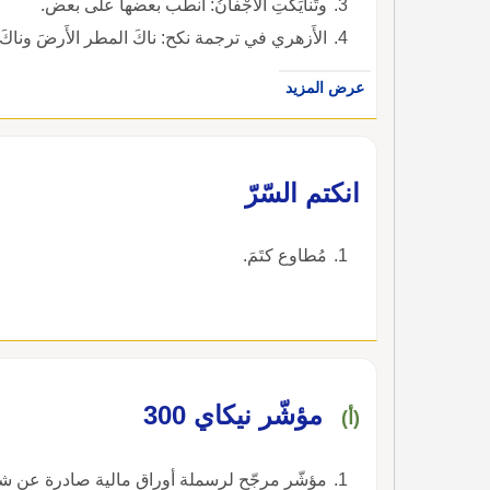
وتَنايَكَتِ الأَجْفانُ: انطب بعضها على بعض.
الأَزهري في ترجمة نكح: ناكَ المطر الأَرضَ وناكَ 
عرض المزيد
انكتم السّرّ
مُطاوع كتَمَ.
مؤشّر نيكاي 300
(أ)
مؤشّر مرجّح لرسملة أوراق مالية صادرة عن 