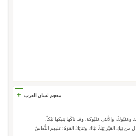
+
معجم لسان العرب
 وتَنَايَكَ القوْمُ: غلبهم النُّعاسُ.