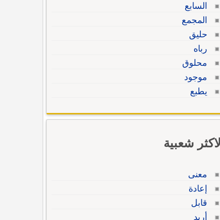
السابع
المجمع
حليق
رباه
محلوق
موجود
يطبع
لاكثر شعبية
معنى
إعادة
قابل
أريد