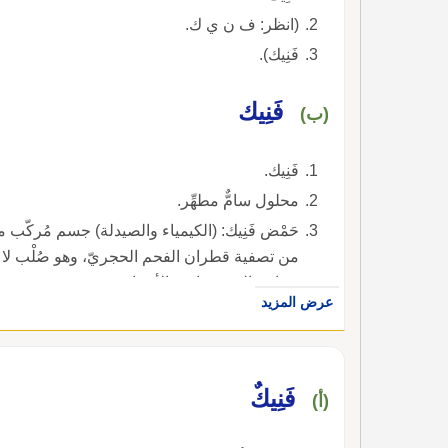
(انظر: ف ن ي ك.
فَنِيك).
فَنِيك
(ب)
فَنِيك.
محلول سامٌّ مطهِّر.
حَمْض فَنِيك: (الكيمياء والصيدلة) جسم مُركّب 
من تصفية قطران الفحم الحجريّ، وهو صُلْب لا لو
صناعة المفرقعات والأصباغ.
عرض المزيد
فَنِيكٌ
(أ)