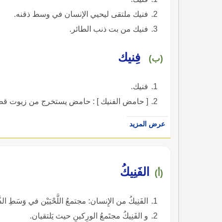
فنيك ملتقى ليحيي الإنسان في وسط ذقنه.
فنيك من بت ذنب الطائر.
فِنيك
(ب)
فنيك.
[ حامض الفنيك ] : حامض يستخرج من زيوت قط
عرض المزيد
الفَنِيكُ
(أ)
الفَنِيكُ من الإِنسان: مجتمعُ اللَّحْيَيْن في وَسَطِ الذّ
و الفَنِيكُ مجتَمعُ الورِكينِ حيث يَلتقيان.