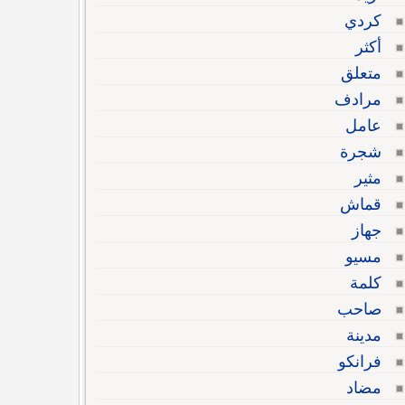
كردي
أكثر
متعلق
مرادف
عامل
شجرة
مثير
قماش
جهاز
مسيو
كلمة
صاحب
مدينة
فرانكو
مضاد