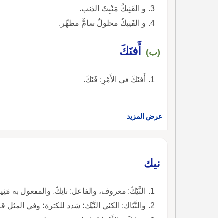
و الفَنِيكُ مَنْبِتُ الذنب.
و الفَنِيكُ محلولٌ سامٌّ مطهِّر.
أَفنَكَ
(ب)
أَفنَكَ في الأَمْرِ: فَنَكَ.
عرض المزيد
نيك
النَّيْكُ: معروف، والفاعل: نائِكٌ، والمفعول به مَنِيك ومَنْيُوكٌ، والأَنثى مَنْيُوكة، وقد ناكَها يَنيكها نَيْكاً.
والنَّيّاك: الكثي النَّيْك؛ شدد للكثرة؛ وفي المثل قال من يَنِكِ العَيْرَ يَنِكْ نَيّاك