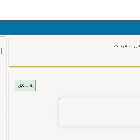
وس المفردات
ا
بلا تشكيل