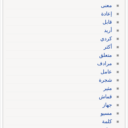
معنى
إعادة
قابل
أريد
كردي
أكثر
متعلق
مرادف
عامل
شجرة
مثير
قماش
جهاز
مسيو
كلمة