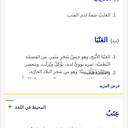
العَانِبُ صَفةٌ لذي العِنَب.
العَنْبَا
(ب)
العَنْبَا الأَنْبَج، وهو جنسُ شَجَرٍ مثمر، من الفصيلة
البُطميَّة، ثمره نوويٌّ لذيذ، يؤْكَلُ ويُرَبَّب، وينعصر
شرابًا، ويُخَلَّل نِيئًا؛ وهو من شجر البلاد الحارّة،
واللفظة هندية.
شاعت زراعته في مصر، وهو المعروف بالمَنْجُو أَو
عرض المزيد
المَنْجة.
+
المحيط في اللغة
عِنَبُ