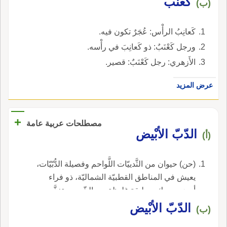
كعنب
(ب)
كَعانِبُ الرأْس: عُجَرٌ تكون فيه.
ورجل كَعْنَبٌ: ذو كَعانِبَ في رأْسه.
الأَزهري: رجل كَعْنَبٌ: قصير.
عرض المزيد
+
مصطلحات عربية عامة
الدّبّ الأبْيض
(أ)
(حن) حيوان من الثَّدييّات اللَّواحم وفصيلة الدُّبّيّات،
يعيش في المناطق القطبيّة الشماليّة، ذو فراء
أبيض سميك، وطبقة غليظة من الشّحم، يتغذَّى
على الأسماك والأعشاب.
الدّبّ الأبْيض
(ب)