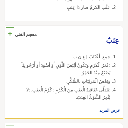
عنَّب الكرمُ صار ذا عِنَبٍ.
+
معجم الغني
عِنَبٌ
جمع: أَعْنَابٌ. [ع ن ب].
: ثَمَرُ الْكَرْمِ وَيَكُونُ أَبْيَضَ اللَّوْنِ أَوْ أَسْوَدَ أَوْ أُرْجُوَانِيّاً
يُصْنَعُ مِنْهُ الخَمْرُ.
وَبَعْضُ الْمُرَبَّيَاتِ بِالسُّكَّرِ.
:تَتَدَلَّى عَنَاقِيدُ الْعِنَبِ مِنَ الْكَرْمِ : كَرْمُ الْعِنَبِ. :لاَ
يُثْمِرُ الشَّوْكُ العِنَبَ.
عرض المزيد