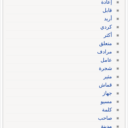
إعادة
قابل
أريد
كردي
أكثر
متعلق
مرادف
عامل
شجرة
مثير
قماش
جهاز
مسيو
كلمة
صاحب
مدينة