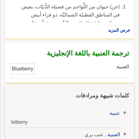
(حن) حيوان من اللَّواحم من فصيلة الدُّبيّات، يعيش
في المناطق القطبيّة الشماليَّة، ذو فراء أبيض
سميك، وطبقة غليظة من الشّحم، ويتغذَّى على
عرض المزيد
الأسماك والأعشاب.
ترجمة العنبية باللغة الإنجليزية
العنبية
Blueberry
كلمات شبيهة ومرادفات
عنبية
bilberry
العنبية
, عنب بري