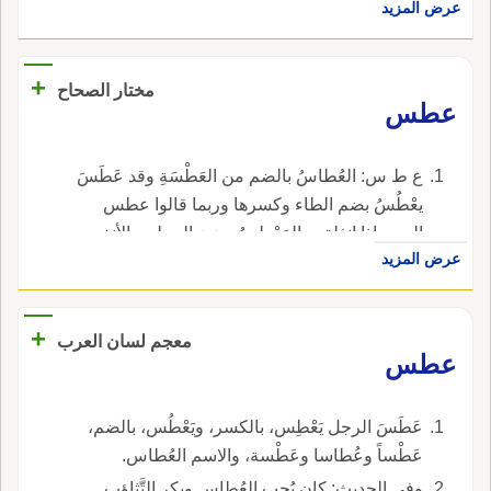
عرض المزيد
+
مختار الصحاح
عطس
ع ط س: العُطاسُ بالضم من العَطْسَةِ وقد عَطَسَ
يعْطُسُ بضم الطاء وكسرها وربما قالوا عطس
الصبح إذا انفلق و المَعْطِسُ بوزن المجلس الأنف
عرض المزيد
وربما جاء بفتح الطاء.
+
معجم لسان العرب
عطس
عَطَسَ الرجل يَعْطِس، بالكسر، ويَعْطُس، بالضم،
عَطْساً وعُطاسا وعَطْسة، والاسم العُطاس.
وفي الحديث: كان يُحِب العُطاس ويكر التَّثاؤب.