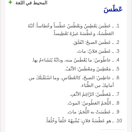
+
المحيط في اللغة
عَطَسَ
ـ عَطَسَ يَعْطِسُ ويَعْطُسُ عَطْساً وعُطاساً: أتَتْهُ
العَطْسَةُ، وعَطَّسَهُ غيرُهُ تَعْطِيساً.
ـ عَطَسَ الصبحُ: انْفَلَقَ.
ـ عَطَسَ فلانٌ: ماتَ.
ـ عاطُوسُ: ما يُعْطَسُ منه، ودابَّةٌ يُتَشَاءمُ بها.
ـ مَعْطِسُ ومَعْطَسُ: الأنْفُ.
ـ عاطِسُ: الصبحُ، كالعُطَاسِ، وما اسْتَقْبَلَكَ من
أمامِكَ من الظِّبَاء.
ـ مُعَطَّسُ: الرَّاغِمُ الأنْفِ.
ـ اللُّجَمُ العَطُوسُ: الموتُ.
ـ عَطَسَتْ به اللُّجَمُ: ماتَ.
ـ هو عَطْسَةُ فلانٍ: يُشْبِهُهُ خَلْقاً وخُلُقاً.