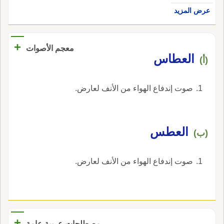
أَسمع الذي قاله لثقة يُرجع إِلى قوله ويقال: فلان
عرض المزيد
يُتَشاءَم بها؛ وأَنشد غيره لطرفة ب العبد لَعَمْري لقد
عَطْسَة فلان إِذا أَشبهه في خَلْقه وخُلُقه.
مَرَّتْ عَواطِيسُ جَمَّةٌ ومرّ قُبيلَ الصُّبح ظَبي مُصَمَّع
والعَطَّاس: اسم فرس لبعض بني المَدان؛ قال يَخُبُّ
+
معجم الأصوات
بيَ العَطَّاسُ رافِعَ رَأْسِه وأَما قوله وقد أَغْتَدي قبلَ
العطاس
(أ)
العُطاسِ بِسابِح فإِن الأَصمعي زعم أَنه أَراد: قبل أن
أَسمع عُطاس عاطِس فأَتطيّر من ولا أَمضي
صوت إندفاع الهواء من الأنف لعارض.
لحاجتي، وكانت العرب أَهل طِيَرَة، وكانوا يتطيَّرُون
م العُطاس فأَبطل النبي، صلى اللَّه عليه وسلم،
طِيَرَتَهم.
العطس
(ب)
صوت إندفاع الهواء من الأنف لعارض.
+
مصطلحات عربية عامة