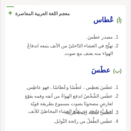
+
معجم اللغة العربية المعاصرة
عُطاس
(أ)
مصدر عطَسَ.
تهيُّج في الغشاء الدّاخليّ من الأنف يتبعه اندفاعُ
الهواء منه بعنف مع صوت.
عطَسَ
(ب)
عطَسَ يَعطِس ، عَطْسًا وعُطاسًا ، فهو عاطِس.
عطَس الشَّخْصُ اندفع الهواءُ من أنفه وفمه بقوّةٍ
لعارضٍ مصحوبًا بصوت مسموع بطريقة قويّة
إجباريَّة ناتجة عن تهيُّج الغشاء المخاطيّ للأنف.
عطَس لشمِّه رائحةً غريبة.
عطَس الطِّفلُ من رائحة التَّوابل.