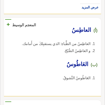
عرض المزيد
+
المعجم الوسيط
العاطِسُ
(أ)
العاطِسُ من الظِّباءِ: الذي يستقبِلكَ من أَمامك.
و العاطِسُ الصُّبْحُ.
العَاطُوسُ
(ب)
العَاطُوسُ النَّشوقُ.