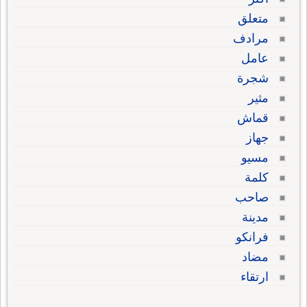
متعلق
مرادف
عامل
شجرة
مثير
قماش
جهاز
مسيو
كلمة
صاحب
مدينة
فرانكو
مضاد
ارتقاء