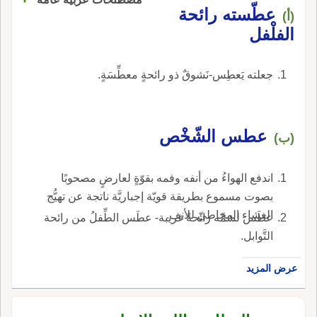
عطّسته رائحة
(أ)
الفلْفل
جعلته يَعطِس-نَشوقٌ ذو رائحةٍ معطِّسَةٍ.
عطس الشّخْص
(ب)
اندفع الهواءُ من أنفه وفمه بقوّةٍ لعارضٍ مصحوبًا
بصوت مسموع بطريقة قويّة إجباريَّة ناتجة عن تهيُّج
الغشاء المخاطيّ للأنف.
عطَس لشمِّه رائحةً غريبة- عطَس الطِّفلُ من رائحة
التَّوابل.
عرض المزيد