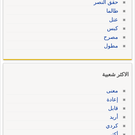
حقق النصر
طالما
عتل
كبس
مصرح
مطول
الاكثر شعبية
معنى
إعادة
قابل
أريد
كردي
أكثر