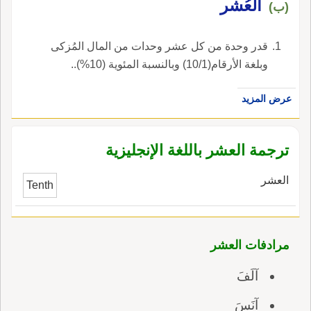
العُشر
(ب)
قدر وحدة من كل عشر وحدات من المال المُزكى
وبلغة الأرقام‏(‏‏1‏/‏10‏‏)‏ وبالنسبة المئوية ‏(‏‏10‏‏%‏‏)‏‏.‏.
عرض المزيد
ترجمة العشر باللغة الإنجليزية
العشر
Tenth
مرادفات العشر
آلَفَ
آنَسَ