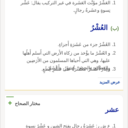
العَشْرُ مؤَنَّث العَشَرة في غير التركيب يقال: عَشْر
نِسوةٍ وعشَرةُ رجالٍ.
العُشْرُ
(ب)
العُشْرُ جزء من عَشَرَةِ أَجزاءٍ.
و العُشْرُ ما يؤْخذ من زكاة الأَرض التي أَسلم أَهلُها
عليها، وهي التي أَحياها المسلمون من الأَرَضِين
والقطائع. والجمع : عُشورٌ، وأَعْشَارٌ.
وقِدْرٌ أَعْشَارٌ: مُكَسَّرَةٌ عَلَى عَشْرِ قِطَعٍ.
عرض المزيد
+
مختار الصحاح
عشر
ع ش ر: عَشَرَةُ رجال بفتح الشين و عَشْرُ نسوة