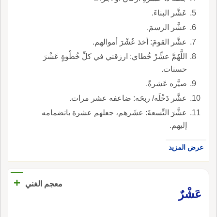
عَشَّر البناءَ.
عشَّر الرسمَ.
عشَّر القومَ: أخذ عُشْرَ أموالهم.
اللَّهُمَّ عشِّرْ خُطاي: ارزقني في كلِّ خُطْوةٍ عَشْرَ
حسنات.
صيَّره عَشرةً.
عشَّر دَخْلَه/ ربحَه: ضاعفه عشر مرات.
عشَّرَ التِّسعةَ: عشَرهم، جعلهم عشرة بانضمامه
إليهم.
عرض المزيد
+
معجم الغني
عَشْرٌ