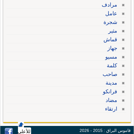
مرادف
عامل
شجرة
مثير
قماش
جهاز
مسيو
كلمة
صاحب
مدينة
فرانكو
مضاد
ارتقاء
قاموس البراق : 2015 - 2026
للأعلى