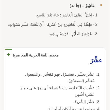
عَاشِرٌ : (جامد)
1 - اِحْتَلَّ الصَّفَ الْعَاشِرَ : جَاءَ بَعْدَ التَّاسِعِ.
2 - طِفْلَةٌ فِي الْعَاشِرَةِ مِنْ عُمْرِهَا : أَيْ بَلَغَتْ عَشْرَ سَنَوَاتٍ.
3 - عَوَاشِرُ الطَّيْرِ : قَوَادِمُ رِيشِهِ.
+
معجم اللغة العربية المعاصرة
عشَّرَ
عشَّرَ يعشِّر ، تعشيرًا ، فهو مُعَشِّر ، والمفعول
مُعَشَّر (للمتعدِّي).
عشَّرتِ النَّاقةُ صارت عُشَراء؛ أي يمرّ على حملها
عشرة أشُهر.
عشَّر الشَّيءَ.
جعله ذا عشرةِ أركان أو أجزاء.