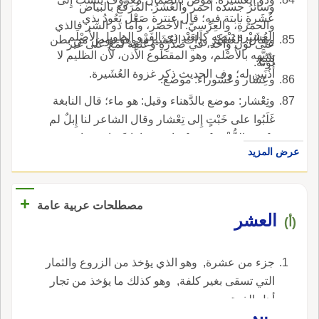
وسائرُ جسده أَحمر والعُشَرُ: المُرَقَّع بالبياض
عُشَرةٍ نابتة فيه؛ قال عنترة صَعْل يَعُودُ بذي
والحمرةِ، والعِرْسِيّ: الأَخضر، وأَما ذو الشر فالذي
العُشَيْرة بَيْضَه كالعَبْدِ ذي الفَرْوِ الطويل الأَصْلَم
ويقال: العُشَيْر وذاتُ العُشَيرة، وهو موض من بطن
على لون واحد، في صدرِهِ وعنُقِه لُمَعٌ على غير
شبَّهه بالأَصْلم، وهو المقطوع الأُذن، لأَن الظليم لا
يَنْبُع.
لونه.
أُذُنَين له؛ وف الحديث ذكر غزوة العُشَيرة.
وعِشَار وعَشُوراء: موضع.
وتِعْشار: موضع بالدَّهناء وقيل: هو ماء؛ قال النابغة
غَلَبُوا على خَبْتٍ إِلى تِعْشار وقال الشاعر لنا إِبلٌ لم
تَعْرِف الذُّعْرَ بَيْنَه بتِعْشارَ مَرْعاها قَسَا فصَرائمُه.
عرض المزيد
+
مصطلحات عربية عامة
العشر
(أ)
جزء من عشرة‏, ‏ وهو الذي يؤخذ من الزروع والثمار
التي تسقى بغير كلفة‏, ‏ وهو كذلك ما يؤخذ من تجار
أهل الذمة‏.‏.