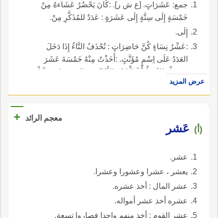
جمع: عَشَرَاتٍ. [ع ش ر]. :كَانَ يَحْضُرُ عَشَاءهُ مِنْ
خَمْسَةٍ إِلَى سِتَّةٍ إِلَى عَشَرَةٍ : عَدَدٌ للمُذَكَّرِ مِنْ.
إِلَى.
:عَشْرُ نِسَاءٍ كُنَّ حَاضِرَاتٍ : تُحْذَفُ التَّاءُ إِذَا دَخَلَ
العَدَدُ عَلَى اِسْمٍ مُؤَنَّثٍ. :أَخَذْتُ مِنْهُ خَمْسَةَ عَشَرَ
دِرْهَماً : يُلاَحَظُ أَنَّ الْجُزْءَ الأَوَّلَ مِنَ العَدَدِ جَاءَ مُؤَنَّثاً
عرض المزيد
بِخِلاَفِ الْجُزْءِ الثَّانِي الَّذِي جَاءَ مُذَكَّراً بِعَكْسِ الْمِثَالِ
التَّالِي:فِي الفَصْلِ خَمْسَ عَشْرَةَ تِلْمِيذَةً : الْجُزْءُ
الأَوَّلُ مِنَ العَدَدِ جَاءَ مُذَكَّراً بِخِلاَفِ الْجُزْءِ الثَّانِي الَّذِي
+
معجم الرائد
جَاءَ مُؤَنَّثاً.
عَشر
(أ)
عشر.
يعشر ، عشرا وعشورا وعشرا.
عشر المال : أخذ عشره.
عشره أخذ عشر أمواله.
عشر القوم : أخذ منهم واحدا فصاروا تسعة.