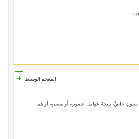
دد.
+
المعجم الوسيط
 نحوَ سلوكٍ خاصٍّ، نتيجَةَ عواملَ عضويةٍ، أَو نفسيةٍ، أو هما