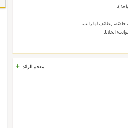
حدًا).
 خاصّة، وظائف لها راتب.
انب/ الخلايا.
+
معجم الرائد