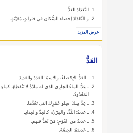
التَّعْدَادُ العَدُّ.
و التَّعْدَادُ إحصاء السُّكان في فتراتٍ مُعَيَّنَةٍ.
عرض المزيد
العَدُّ
ـ العَدُّ: الإِحْصاءُ، والاسمُ: العَدَدُ والعَديدُ.
ـ عِدُّ: الماءُ الجارِي الذي له مادَّةٌ لا تَنْقَطِعُ، كماءِ
المَعْدُودُ.
ـ عِدُّ مِنكَ: سِنُو عُمُرِكَ التي تَعُدُّها.
ـ عديدُ: النِّدُّ، والقِرْنُ، كالعِدِّ والعِدادِ.
ـ عديدُ من القَوْمِ: مَنْ يُعَدُّ فيهم.
ـ عَديدَةُ: الحِصَّةُ.