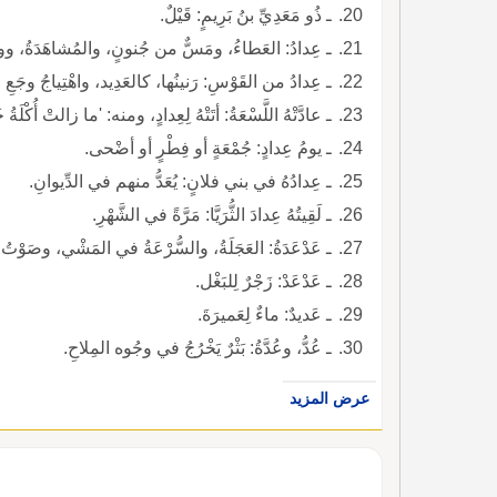
ـ ذُو مَعَدِيِّ بنُ بَرِيمٍ: قَيْلٌ.
ـ عِدادُ: العَطاءُ، ومَسٌّ من جُنونٍ، والمُشاهَدَةُ، ووق
ـ عِدادُ من القَوْسِ: رَنينُها، كالعَدِيد، واهْتِياجُ وجَعِ الل
ـ عادَّتْهُ اللَّسْعَةُ: أتَتْهُ لِعِدادٍ، ومنه: 'ما زالتْ أُكْلَةُ خَي
ـ يومُ عِدادٍ: جُمْعَةٍ أو فِطْرٍ أو أضْحى.
ـ عِدادُهُ في بني فلانٍ: يُعَدُّ منهم في الدِّيوانِ.
ـ لَقِيتُهُ عِدادَ الثُّرَيَّا: مَرَّةً في الشَّهْرِ.
ـ عَدْعَدَةُ: العَجَلَةُ، والسُّرْعَةُ في المَشْي، وصَوْتُ 
ـ عَدْعَدْ: زَجْرٌ لِلبَغْل.
ـ عَديدٌ: ماءٌ لِعَميرَةَ.
ـ عُدُّ، وعُدَّةُ: بَثْرٌ يَخْرُجُ في وجُوه المِلاحِ.
عرض المزيد