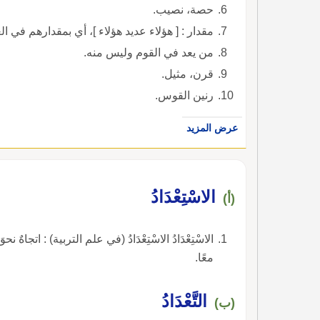
حصة، نصيب.
مقدار : [ هؤلاء عديد هؤلاء ]، أي بمقدارهم في الع
من يعد في القوم وليس منه.
قرن، مثيل.
رنين القوس.
عرض المزيد
الاسْتِعْدَادُ
(أ)
الاسْتِعْدَادُ الاسْتِعْدَادُ (في علم التربية) : اتجاهٌ
معًا.
التَّعْدَادُ
(ب)