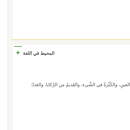
+
المحيط في اللغة
 العينِ، والكَثْرَةُ في الشَّيءِ، والقَديمُ من الرَّكايا. والعَدَدُ: