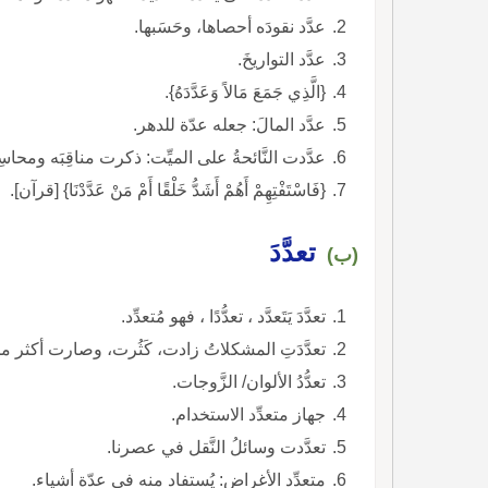
عدَّد نقودَه أحصاها، وحَسَبها.
عدَّد التواريخَ.
{الَّذِي جَمَعَ مَالاً وَعَدَّدَهُ}.
عدَّد المالَ: جعله عدّة للدهر.
عدَّدت النَّائحةُ على الميِّت: ذكرت مناقِبَه ومحاسِن
{فَاسْتَفْتِهِمْ أَهُمْ أَشَدُّ خَلْقًا أَمْ مَنْ عَدَّدْنَا} [قرآن].
تعدَّدَ
(ب)
تعدَّدَ يَتَعدَّد ، تعدُّدًا ، فهو مُتعدِّد.
تعدَّدَتِ المشكلاتُ زادت، كَثُرت، وصارت أكثر م
تعدُّدُ الألوان/ الزَّوجات.
جهاز متعدِّد الاستخدام.
تعدَّدت وسائلُ النَّقل في عصرنا.
متعدِّد الأغراض: يُستفاد منه في عدّة أشياء.