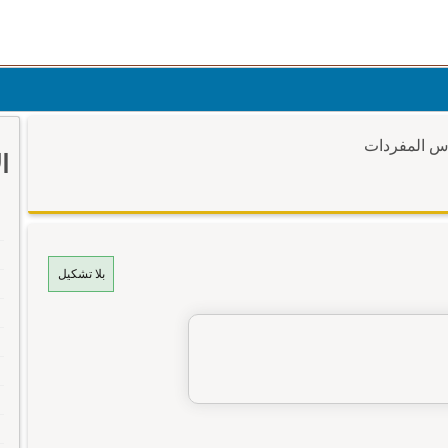
وس المفردات
ا
بلا تشكيل