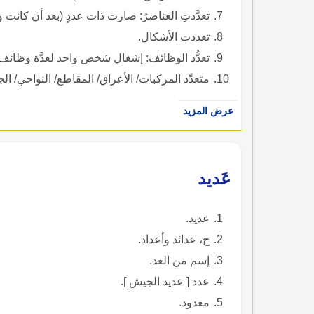
تعدَّدتِ العناصرُ: صارت ذات عددٍ (بعد أن كانت وا
تعددت الأشكال.
تعدُّد الوظائف: إشغال شخص واحد لعدَّة وظائف
متعدِّد المركبات/ الأعراق/ المقاطع/ النواحي/ الجو
عرض المزيد
عَديد
عديد.
ج، عدائد وأعداد.
إسم من العد.
عدد [ عديد الجيش ].
معدود.