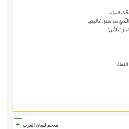
ْتُ المَوْتِ.
َّديغِ بعدَ سَنَةٍ، كالعِدَدِ.
ْبَرَ تُعادُّنِي'.
القَطَا.
+
معجم لسان العرب