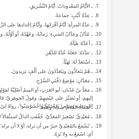
ـ الأَيَّامُ المَعْدوداتُ: أيَّامُ التَّشْريقِ.
ـ عِدَّةُ كُتُبٍ: جماعةٌ.
ـ عدَّةُ المرأةِ: أيَّامُ أقْرائِها، وأيَّامُ إحْدادِها على الزَّو
ـ عَدَّانُ وعِدَّانُ الشيءِ: زَمانُهُ، وعَهْدُهُ، أو أوَّلُهُ، وأ
ـ أعَدَّهُ: هَيَّأهُ.
ـ عدَّدَهُ: جَعَلَهُ عُدَّةً للدَّهْرِ.
ـ اسْتَعَدَّ لَهُ: تَهَيَّأ.
ـ هُمْ يَتَعادُّونَ ويَتَعَدَّدُونَ على ألْفٍ: يَزيدونَ.
ـ مَعَدَّانِ: مَوْضِعُ دَفَّتَيِ السَّرْجِ.
ـ مَعَدُّ بنُ عَدْنان: أبو العَرَبِ، أو المِيمُ أصْلِيَّةٌ لقوْلِهِم
إليهم، أو تَصَبَّرَ على عَيْشِهِمْ، وقولُ الجوهريّ
الله عليه وسلم:' تَمَعْدَدُوا واخْشَوْشِنُوا'، رواهُ ابنُ حَ
ـ تَمَعْدَدَ الغُلامُ: شَبَّ، وغَلُظَ.
ـ مُعَيْدِيُّ: تَصْغيرُ المَعَدِّيِّ، خُفِّفَتِ الدالُ استثْقالاً 
ـ 'تَسْمَعُ بالمُعَيْدِيِّ خيرٌ من أن تراه، أوْ لا أن تراه': ي
أي: اسْمَعْ به ولا تَرَهُ.