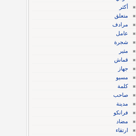
أكثر
متعلق
مرادف
عامل
شجرة
مثير
قماش
جهاز
مسيو
كلمة
صاحب
مدينة
فرانكو
مضاد
ارتقاء