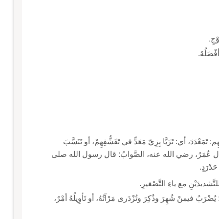
ْجِ.
فْضَلُهُ.
: تَمَعْدَدَ، أي: تَزَيَّا بِزِيّ مَعَدٍّ في تَقَشُّفِهِمْ، أو تَنَسَّبَ
ِ: قال عُمَرُ، رضي الله عنه، الصَّوابُ: قال رسول الله صلى
دْرَدٍ.
للتَّشديدَيْنِ مع ياءِ التَّصْغيرِ.
ُضْرَبُ فيمنْ شُهِرَ وذُكِرَ وتُزْدَرى مَرْآتُهُ، أو تَأوِيلُهُ أمْرٌ،