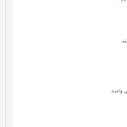
َه.
ن واحدة.