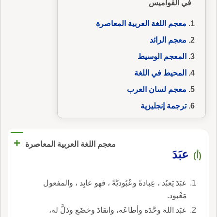
في القواميس
معجم اللغة العربية المعاصرة
معجم الرائد
المعجم الوسيط
المحيط في اللغة
معجم لسان العرب
ترجمة إنجليزية
+
معجم اللغة العربية المعاصرة
عبَدَ
(أ)
عبَدَ يَعبُد ، عِبادةً وعُبُوديَّةً ، فهو عابِد ، والمفعول
مَعْبود.
عبَد اللهَ وحَّدَه وأطاعَه، وانقادَ وخضَع وذلَّ له،