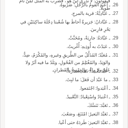
فيقولون: لا نَدْري أينَ هو'، فَضُرِبَ به المثَلُ لمَنْ نامَ
ـ أعْبَدَ القومُ بالرَّجُلِ: ضَرَبوهُ.
طويلاً.
ـ عَبَّادِيَّةُ: قرية بالمرجِ.
ـ عَبَّادانُ: جَزيرةٌ أحاطَ بها شُعْبتا دِجْلَةَ ساكِبَتَيْنِ في
بَحْرِ فارِسَ.
ـ عَبَّادَةُ: جارِيَةٌ، ومُخَنَّثٌ.
ـ عَبَدْتُ به أُوذِيهِ: أُغْريتُ.
ـ مُعَبَّدُ: المُذَلَّلُ من الطَّريقِ وغيرهِ، والمُكْرَمُ، ضِدٌّ،
والوَتِدُ، والمُغْتَلِمُ من الفُحُولِ، وبَلَدٌ ما فيه أثَرٌ ولا
عَلَمٌ ولا ماءٌ، والمَهْنوءُ بالقَطرانِ.
ـ عَبَّدَ تعْبيداً: ذَهَبَ شارداً.
ـ ما عَبَّدَ أن فَعَلَ: ما لبِثَ.
ـ أعْبَدوا: اجْتَمَعوا.
ـ اعْتبادُ واسْتِعْبادُ: التَّعْبيدُ.
ـ تَعَبَّدَ: تَنَسَّكَ.
ـ تَعَبَّدَ البَعيرُ: امْتَنَعَ، وصَعُبَ.
ـ تَعَبَّدَ البَعيرَ: طَردَهُ حتى أعْيا.