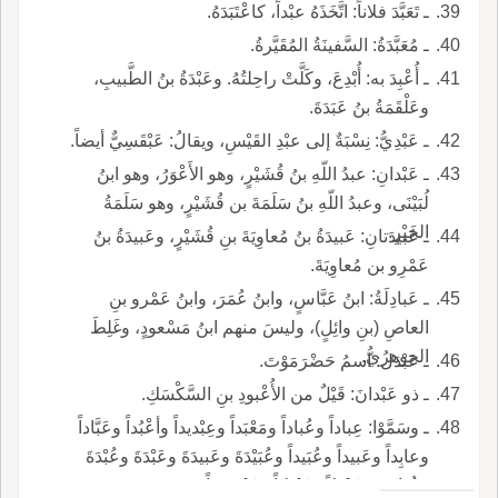
ـ تَعَبَّدَ فلاناً: اتَّخَذَهُ عبْداً، كاعْتَبَدَهُ.
ـ مُعَبَّدَةُ: السَّفينَةُ المُقَيَّرةُ.
ـ أُعْبِدَ به: أُبْدِعَ، وكَلَّتْ راحِلتُهُ. وعَبْدَةُ بنُ الطَّبيبِ،
وعَلْقَمَةُ بنُ عَبَدَةَ.
ـ عَبْدِيُّ: نِسْبَةٌ إلى عبْدِ القَيْسِ، ويقالُ: عَبْقَسِيٌّ أيضاً.
ـ عَبْدانِ: عبدُ اللّهِ بنُ قُشَيْرٍ، وهو الأَعْوَرُ، وهو ابنُ
لُبَيْنَى، وعبدُ اللّهِ بنُ سَلَمَةَ بن قُشَيْرٍ، وهو سَلَمَةُ
الخَيْرِ.
ـ عَبيدَتانِ: عَبيدَةُ بنُ مُعاوِيَةَ بنِ قُشَيْرٍ، وعَبيدَةُ بنُ
عَمْرِو بن مُعاوِيَةَ.
ـ عَبادِلَةُ: ابنُ عَبَّاسٍ، وابنُ عُمَرَ، وابنُ عَمْرو بنِ
العاصِ (بنِ وائِلٍ)، وليسَ منهم ابنُ مَسْعودٍ، وغَلِطَ
الجوهريُّ.
ـ عَبْدَلُ: اسمُ حَضْرَمَوْتَ.
ـ ذو عَبْدانَ: قَيْلٌ من الأُعْبودِ بنِ السَّكْسَكِ.
ـ وسَمَّوْا: عِباداً وعُباداً ومَعْبَداً وعِبْديداً وأعْبُداً وعَبَّاداً
وعابِداً وعَبيداً وعُبَيداً وعُبَيْدَةَ وعَبيدَةَ وعَبْدَةَ وعُبْدَةَ
وعُبادَةَ، وعَبْدَلاً وعَبْدَكاً وعَبْدوساً.