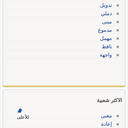
تدويل
دملي
مبنى
مدموغ
مهمل
نافط
واجهة
الاكثر شعبية
معنى
للأعلى
إعادة