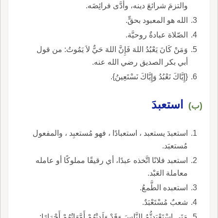
والتزمَ شرائعَ دينه، وأدَّى فرائِضَه.
الله هو المعبود بحقٍّ.
الصّلاة عبادةٌ روحيَّة.
وَمَنْ كَانَ يَعْبُدُ اللهَ فَإِنَّ اللهَ حَيٌّ لاَ يَمُوتُ: من قول
أبي بكر الصديق رضي الله عنه.
{إِيَّاكَ نَعْبُدُ وَإِيَّاكَ نَسْتَعِينُ}.
استعبدَ
(ب)
استعبدَ يستعبد ، استعبادًا ، فهو مُستعبِد ، والمفعول
مُستعبَد.
استعبد فلانًا اتَّخذه عبدًا، أي رقيقًا مملوكًا أو عامله
معاملة العَبْد.
استعبده الطَّمعُ.
شعبٌ مُسْتَعْبَدٌ.
مَتَى اسْتَعْبَدتُّمُ النَّاسَ وَقَدْ وَلَدتْهُمْ أَمَّهَاتُهُمْ أَحْرَارًا: