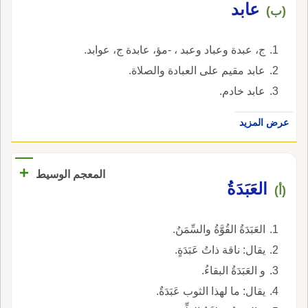
عابد
(ب)
ج، عبدة وعباد وعبد ، -مؤ، عابدة ج، عوابد.
عابد مقيم على العبادة والصلاة.
عابد خادم.
عرض المزيد
+
المعجم الوسيط
العَبَدَةُ
(أ)
العَبَدَةُ القُوَّةُ والسِّمَنُ.
يقال: ناقة ذاتُ عَبَدَةٍ.
و العَبَدَةُ البقاءُ.
يقال: ما لهذا الثوب عَبَدَةٌ.