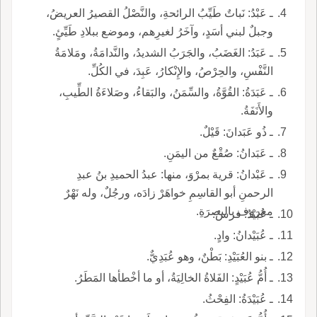
ـ عَبْدُ: نَباتٌ طَيِّبُ الرائحةِ، والنَّصْلُ القصيرُ العريضُ،
وجبلٌ لبني أسَدٍ، وآخَرُ لغيرِهم، وموضع ببلادِ طَيِّئٍ.
ـ عَبَدُ: الغَضَبُ، والجَرَبُ الشديدُ، والنَّدامَةُ، ومَلامَةُ
النَّفْسِ، والحِرْصُ، والإِنْكارُ، عَبِدَ، في الكُلِّ.
ـ عَبَدَةُ: القُوَّةُ، والسِّمَنُ، والبَقاءُ، وصَلاءَةُ الطِّيبِ،
والأَنَفَةُ.
ـ ذُو عَبَدانَ: قَيْلٌ.
ـ عَبَدانُ: صُقْعٌ من اليمَنِ.
ـ عَبْدانُ: قرية بمرْوَ، منها: عبدُ الحميدِ بنُ عبدِ
الرحمنِ أبو القاسِمِ خواهَرْ زادَه، ورجُلٌ، وله نَهْرٌ
معروف بالبصرَةِ.
ـ عُبَيْدٌ: فرسٌ.
ـ عُبَيْدانُ: وادٍ.
ـ بنو العُبَيْدِ: بَطْنٌ، وهو عُبَدِيٌّ.
ـ أُمُّ عُبَيْدٍ: الفَلاةُ الخالِيَةُ، أو ما أخْطأها المَطَرُ.
ـ عُبَيْدَةُ: الفِحْثُ.