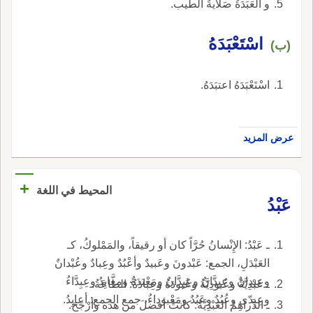
و العَبَدَةُ صَلاَيةُ الطِّيب.
اسْتَعْبَدَهُ
(ب)
اسْتَعْبَدَهُ اعتبَدَهُ.
عرض المزيد
+
المحيط في اللغة
عَبْدُ
ـ عَبْدُ: الإِنْسانُ حُرَّاً كان أو رقيقاً، والمَمْلوكُ، كـ
العَبْدَلِ، الجمع: عَبْدونَ وعَبيدٌ وأعْبُدٌ وعِبادٌ وعُبْدانٌ
وعِبدانٌ وعِبِدَّانٌ وعِبِدَّانٌ ومَعْبَدَةٌ ومعابِدُ وعِبِدَّاءُ
ـ عَبْدِيَّةُ وعُبودِيَّةُ وعُبودَةُ وعِبادَةُ: الطَّاعَةُ.
وعِبِدّى وعُبُدٌ وعَبُدٌ ومَعْبوداءُ، جمع الجمع: أعابِدُ.
ـ الدَّراهِمُ العَبْدِيَّةُ: كانتْ أفضلَ من هذه وأرْجَحَ.