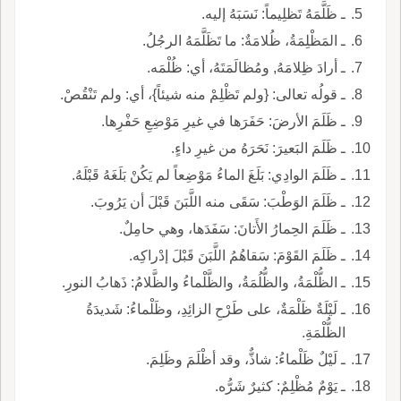
ـ ظَلَّمَهُ تَظلِيماً: نَسَبَهُ إليه.
ـ المَظْلِمَةُ، ظُلامَةٌ: ما تَظَلَّمَهُ الرجُلُ.
ـ أرادَ ظِلامَهُ, ومُظالَمَتَهُ، أي: ظُلْمَه.
ـ قولُه تعالى: {ولم تَظْلِمْ منه شيئاً}، أي: ولم تَنْقُصْ.
ـ ظَلَمَ الأرضَ: حَفَرَها في غيرِ مَوْضِعِ حَفْرِها.
ـ ظَلَمَ البَعيرَ: نَحَرَهُ من غيرِ داءٍ.
ـ ظَلَمَ الوادِي: بَلَغَ الماءُ مَوْضِعاً لم يَكُنْ بَلَغَهُ قَبْلَهُ.
ـ ظَلَمَ الوَطْبَ: سَقَى منه اللَّبَنَ قَبْلَ أن يَرُوبَ.
ـ ظَلَمَ الحِمارُ الأَتانَ: سَفَدَها، وهي حامِلٌ.
ـ ظَلَمَ القَوْمَ: سَقاهُمُ اللَّبَنَ قَبْلَ إدْراكِه.
ـ الظُّلْمَةُ، والظُّلُمَةُ، والظَّلْماءُ والظَّلامُ: ذَهابُ النورِ.
ـ لَيْلَةٌ ظَلْمَةٌ، على طَرْحِ الزائِدِ، وظَلْماءُ: شَديدَةُ
الظُّلْمَةِ.
ـ لَيْلٌ ظَلْماءُ: شاذٌّ، وقد أظْلَمَ وظَلِمَ.
ـ يَوْمٌ مُظْلِمٌ: كثيرٌ شَرُّه.