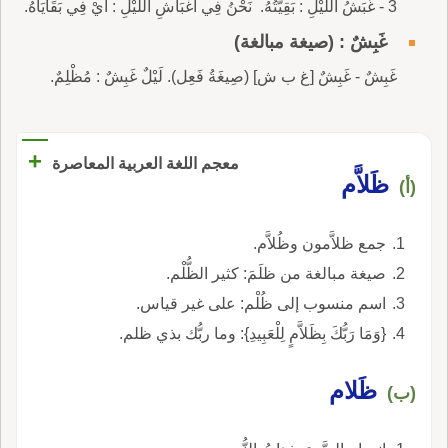
3 - غَبَشُ اللَّيْلِ : بَقِيَّتُهُ. ‏ نَحْنُ فِي أَغْبَاشِ اللَّيْلِ : أَيْ فِي بَقَايَاهُ.
غَبِشٌ : (صيغة مبالغة)
غَبِشٌ - غَبِشٌ [غ ب ش] (صِيغَةُ فَعِل). لَيْلٌ غَبِشٌ : مُظْلِمٌ.
+
معجم اللغة العربية المعاصرة
ظَلاَّم
(أ)
جمع ظلاَّمون وظُلاَّم.
صيغة مبالغة من ظلَمَ: كثير الظُّلْم.
اسم منسوب إلى ظُلْم: على غير قياس.
{وَمَا رَبُّكَ بِظَلاَّمٍ لِلْعَبِيدِ}: وما ربُّك بذي ظلم.
ظَلام
(ب)