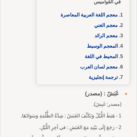
في القواميس
معجم اللغة العربية المعاصرة
معجم الغني
معجم الرائد
المعجم الوسيط
المحيط في اللغة
معجم لسان العرب
ترجمة إنجليزية
غَبَشٌ : (مصدر)
(مصدر: غَبِشَ).
1 - هَبَطَ اللَّيْلُ وَتَكَثَّفَ الغَبَشُ : شِدَّةُ الظُّلْمَةِ وَسَوَادُهَا.
2 - رَجَعَ إِلَى بَيْتِهِ مَعَ الغَبَشِ : في آخِرِ اللَّيْلِ.