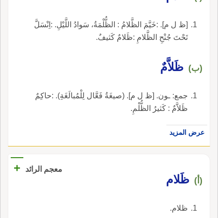
[ظ ل م]. :خَيَّمَ الظَّلامُ : الظُّلْمَةُ، سَوادُ اللَّيْلِ. :اِنْسَلَّ
تَحْتَ جُنْحِ الظَّلامِ :ظَلامٌ كَثيفٌ.
ظَلاَّمٌ
(ب)
جمع: ـون. [ظ ل م]. (صيغَةُ فَعَّال لِلْمُبالَغَةِ). :حاكِمٌ
ظَلاَّمٌ : كَثيرُ الظُّلْمِ.
عرض المزيد
+
معجم الرائد
ظَلام
(أ)
ظلام.