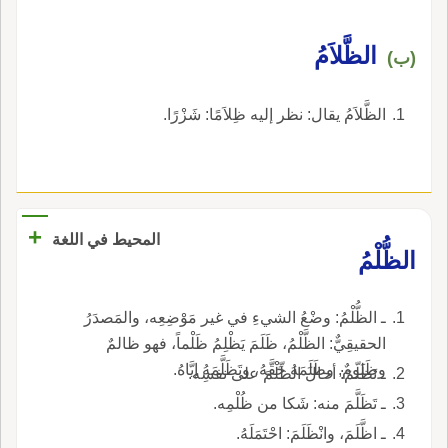
الظَّلاَمُ
(ب)
الظَّلاَمُ يقال: نظر إليه ظِلاَمًا: شَزْرًا.
+
المحيط في اللغة
الظُّلْمُ
ـ الظُّلْمُ: وضْعُ الشيءِ في غير مَوْضِعِه، والمَصدَرُ
الحقيقِيٌّ: الظَّلْمُ، ظَلَمَ يَظْلِمُ ظَلْماً، فهو ظالمٌ
وظَلومٌ, وظَلَمَهُ حَقَّهُ، وتَظَلَّمَهُ إيَّاهُ.
ـ تَظَلَّمَ: أحالَ الظُّلْمَ على نفسِه.
ـ تَظَلَّمَ منه: شَكا من ظُلْمِه.
ـ اظَّلَمَ، وانْظَلَمَ: احْتَمَلَهُ.