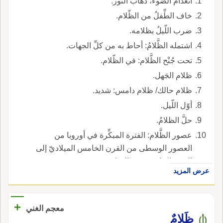
انعدام الضَّوء، ذهابُ النُّور.
خاف الطِّفلُ من الظّلام.
ضرب اللّيلُ بظلامه.
اشتمله الظَّلامُ: أحاط به من كلِّ الجهات.
تحت جُنْح الظَّلام: في الظّلام.
ظلام الجَهل.
ظلام حالك/ ظلام دامس: شديد.
أوّل اللّيل.
حلَّ الظلامُ.
عصور الظَّلام: الفترة المبكِّرة في أوروبا من
العصور الوسطى من القرن الخامس الميلاديّ إلى
القرن الحادي عشر الميلاديّ.
عرض المزيد
+
معجم الغني
ظَلامٌ
(أ)