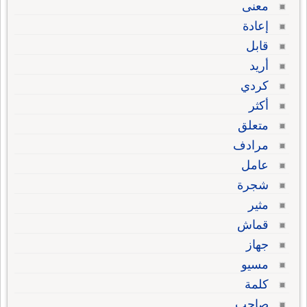
معنى
إعادة
قابل
أريد
كردي
أكثر
متعلق
مرادف
عامل
شجرة
مثير
قماش
جهاز
مسيو
كلمة
صاحب