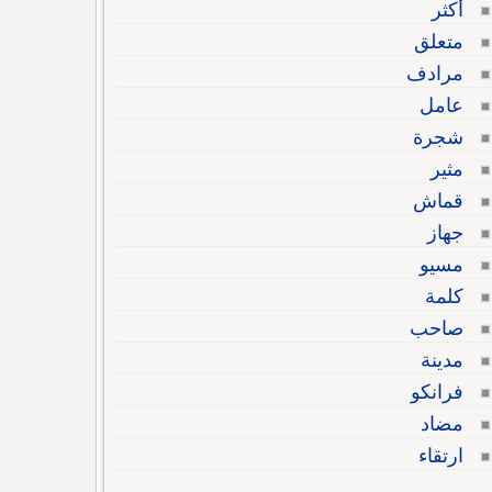
أكثر
متعلق
مرادف
عامل
شجرة
مثير
قماش
جهاز
مسيو
كلمة
صاحب
مدينة
فرانكو
مضاد
ارتقاء