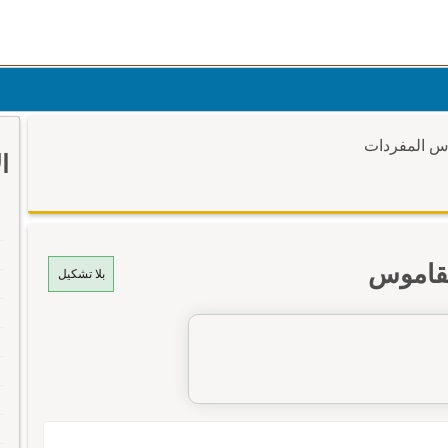
وس المفردات
ا
لقاموس
بلا تشكيل