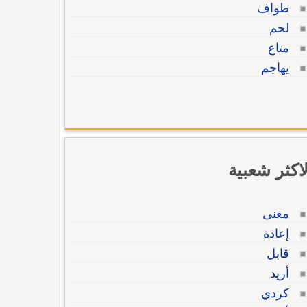
طواف
لحم
متاع
يهاجم
لاكثر شعبية
معنى
إعادة
قابل
أريد
كردي