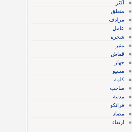
أكثر
متعلق
مرادف
عامل
شجرة
مثير
قماش
جهاز
مسيو
كلمة
صاحب
مدينة
فرانكو
مضاد
ارتقاء