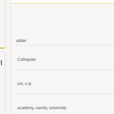
adder
Collegiate
ا
uni, u ty
academy, varsity, university