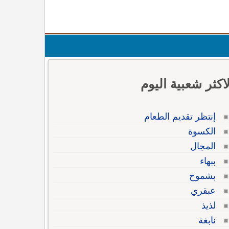
لاكثر شعبية اليوم
إنتظر تقديم الطعام
الكسوة
المجال
ببهاء
بشموخ
عبقري
لذيذ
نابغة