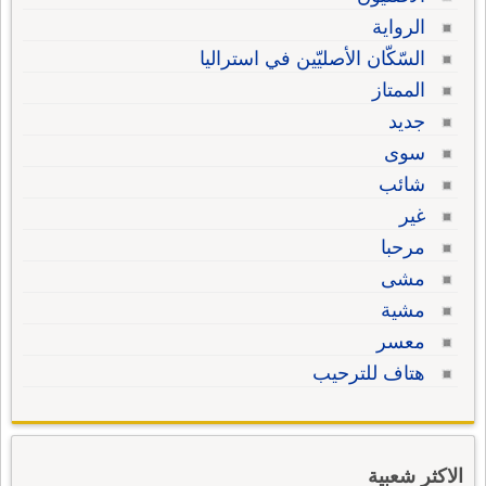
الرواية
السّكّان الأصليّين في استراليا
الممتاز
جديد
سوى
شائب
غير
مرحبا
مشى
مشية
معسر
هتاف للترحيب
الاكثر شعبية