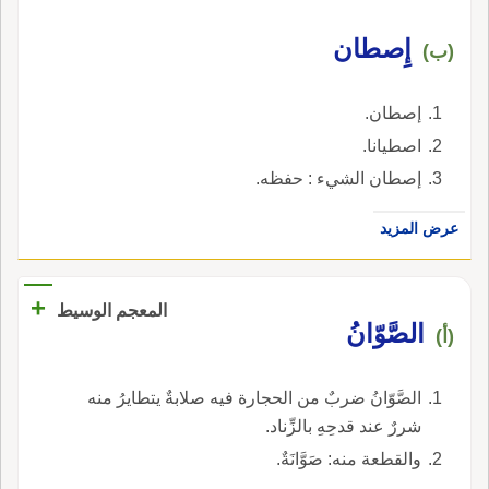
إِصطان
(ب)
إصطان.
اصطيانا.
إصطان الشيء : حفظه.
عرض المزيد
+
المعجم الوسيط
الصَّوّانُ
(أ)
الصَّوّانُ ضربٌ من الحجارة فيه صلابةٌ يتطايرُ منه
شررٌ عند قدحِهِ بالزِّناد.
والقطعة منه: صَوَّانَةٌ.