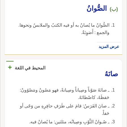
الصُّوانُ
(ب)
الصُّوانُ ما يُصانُ به أو فيه الكتبُ والملابسُ ونحوها.
والجمع : أَصَوِنَةٌ.
عرض المزيد
+
المحيط في اللغة
صانَهُ
ـ صانَهُ صَوْناً وصِياناً وصِيانةً، فهو مَصُونٌ ومَصْوُونٌ:
حَفظَهُ، كاصْطانَهُ.
ـ صانَ الفَرَسُ: قامَ على طَرَفِ حافِرِهِ من وَجًى أو
حَفاً.
ـ صُـوانُ الثَّوْبِ وصِيانُه، مثلثين: ما يُصانُ فيه.