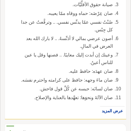
صيانة حقوق الأقلِّيَّات.
صان عِرْضَه: حماه ووقاه ممّا يعيبه.
صُنْتُ نفسي عمّا يدنِّس نفسي. .. وترفَّعتُ عن جدا
كل جِبْس.
أصون عرضي بمالي لا أدَنِّسهُ. .. لا بارك الله بعد
العرض في المالِ.
وعينك إن أبدت إليك معايبًا. .. فصنها وقل يا عين
للناس أعينُ.
صان عهدَه: حافظ عليه.
صان ماءَ وجهه: حافظ على كرامته واحترم نفسَه.
صان لسانَه: حبسه عن كُلِّ قول فاحش.
صان الآلةَ ونحوَها: تعهَّدها بالعناية والإصلاح.
عرض المزيد