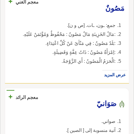
+
معجم الغني
مَصُونٌ
جمع: ـون، ـات. [ص و ن].
:مَالُ الخَزِينَةِ مَالٌ مَصُونٌ : مَحْفُوظٌ وَمُؤْتَمَنٌ عَلَيْهِ.
:بَلَدٌ مَصُونٌ : فِي مَنْأىً عَنْ كُلِّ اعْتِدَاءٍ.
:اِمْرَأَةٌ مَصُونٌ : ذَاتُ عِفَّةٍ وَفَضِيلَةٍ.
:الْحَرَمُ الْمَصُونُ : أَي الزَّوْجَةُ.
عرض المزيد
+
معجم الرائد
صَوَانيّ
(أ)
صواني.
آنية منسوبة إلى [ الصين ].