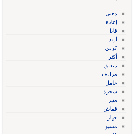
معنى
إعادة
قابل
أريد
كردي
أكثر
متعلق
مرادف
عامل
شجرة
مثير
قماش
جهاز
مسيو