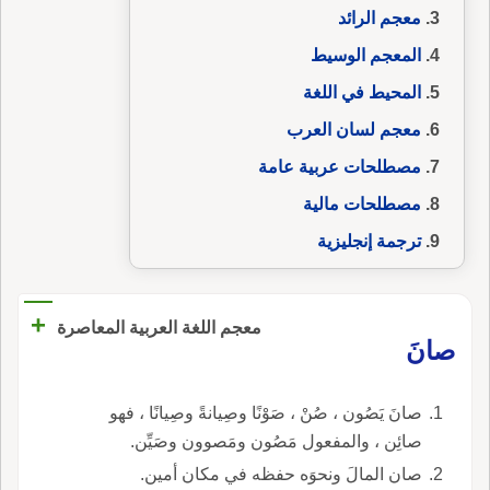
معجم الرائد
المعجم الوسيط
المحيط في اللغة
معجم لسان العرب
مصطلحات عربية عامة
مصطلحات مالية
ترجمة إنجليزية
+
معجم اللغة العربية المعاصرة
صانَ
صانَ يَصُون ، صُنْ ، صَوْنًا وصِيانةً وصِيانًا ، فهو
صائِن ، والمفعول مَصُون ومَصوون وصَيِّن.
صان المالَ ونحوَه حفظه في مكان أمين.