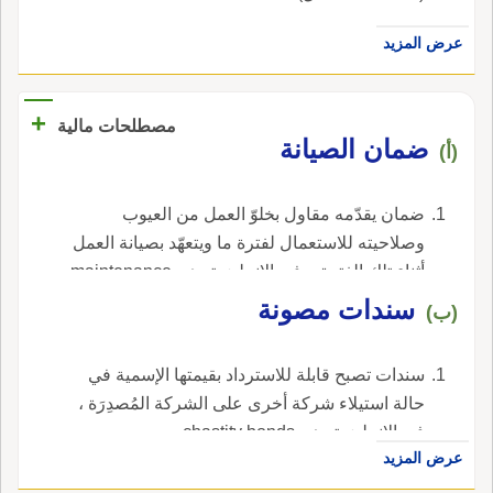
عرض المزيد
+
مصطلحات مالية
ضمان الصيانة
(أ)
ضمان يقدّمه مقاول بخلوّ العمل من العيوب
وصلاحيته للاستعمال لفترة ما ويتعهّد بصيانة العمل
أثناء تلك الفترة. ، في الإنجليزية، هي maintenance
bond.
سندات مصونة
(ب)
سندات تصبح قابلة للاسترداد بقيمتها الإسمية في
حالة استيلاء شركة أخرى على الشركة المُصدِرَة ،
في الإنجليزية، هي chastity bonds.
عرض المزيد