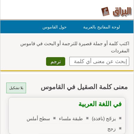
لوحة المفاتيح بالعربية
حول القاموس
اكتب كلمة أو جملة قصيرة للترجمة أو البحث في قاموس
المفردات
معنى كلمة الصقيل في القاموس
بلا تشكيل
في اللغة العربية
يزجّج (نافذة)
طبقة ملساء
سطح أملس
زجج