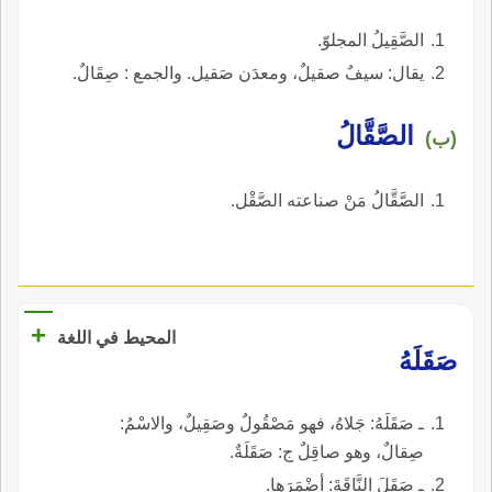
الصَّقِيلُ المجلوّ.
يقال: سيفٌ صقيلٌ، ومعدَن صَقيل. والجمع : صِقَالٌ.
الصَّقَّالُ
(ب)
الصَّقَّالُ مَنْ صناعته الصَّقْل.
+
المحيط في اللغة
صَقَلَهُ
ـ صَقَلَهُ: جَلاهُ، فهو مَصْقُولٌ وصَقِيلٌ، والاسْمُ:
صِقالٌ، وهو صاقِلٌ ج: صَقَلَةٌ.
ـ صَقَلَ النَّاقَةَ: أضْمَرَها.