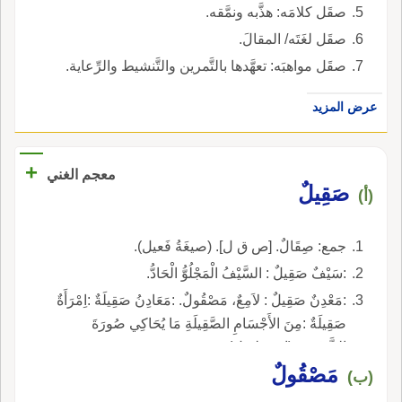
صقَل كلامَه: هذَّبه ونمَّقه.
صقَل لغَتَه/ المقالَ.
صقَل مواهبَه: تعهَّدها بالتَّمرين والتَّنشيط والرِّعاية.
عرض المزيد
+
معجم الغني
صَقِيلٌ
(أ)
جمع: صِقَالٌ. [ص ق ل]. (صيغَةُ فَعيل).
:سَيْفٌ صَقِيلٌ : السَّيْفُ الْمَجْلُوُّ الْحَادُّ.
:مَعْدِنٌ صَقِيلٌ : لاَمِعٌ، مَصْقُولٌ. :مَعَادِنُ صَقِيلَةٌ :اِمْرَأَةٌ
صَقِيلَةٌ :مِنَ الأَجْسَامِ الصَّقِيلَةِ مَا يُحَاكِي صُورَةَ
الشَّمْسِ. (ابن طفيل).
مَصْقُولٌ
(ب)