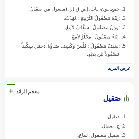
جمع: ـون، ـات. [ص ق ل]. (مفعول من صَقَلَ).
:اِبْنُهُ مَصْقُولُ التَّرْبِيَةِ : مُهَذَّبٌ.
:وَرَقٌ مَصْقُولٌ : شَفَّافٌ لاَمِعٌ.
:إِنَاءٌ مَصْقُولٌ : مَجْلُوٌّ لاَمِعٌ.
:سَيْفٌ مَصْقُولٌ : مُلِّسَ وَكُشِفَ صَدَؤُهُ. :حَمَلَ سِكِّيناً
مَصْقُولاً بَيْنَ يَدَيْهِ.
عرض المزيد
+
معجم الرائد
صَقيل
(أ)
صقيل.
ج، صقال.
صقيل مصقول، لماع.