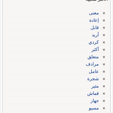
معنى
إعادة
قابل
أريد
كردي
أكثر
متعلق
مرادف
عامل
شجرة
مثير
قماش
جهاز
مسيو