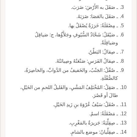
ـ صَقَلَ به الأَرْضَ: ضَرَبَ.
ـ صَقَلَ بالعَصَا: ضَرَبَهُ.
ـ مِصْقَلَةُ: خَرَزَةٌ يُصْقَلُ بها.
ـ صَيْقَلُ: شَحَّاذُ السُّيُوفِ وجَلاَّؤُها، ج: صَياقِلُ
وصَياقِلَةٌ.
ـ صِقالُ: البَطْنُ.
ـ صِقالُ الفَرَسِ: صَنْعَتُهُ وصِيانَتُهُ.
ـ صُقْلُ: الجَنْبُ، والخَفيفُ من الدَّوابِّ، والخاصِرَةُ،
كالصُّقْلَةِ.
ـ صَقِلُ: المُخْتَلِفُ المَشْيِ، والقَليلُ اللحمِ من الخَيْلِ،
طالَ أو قَصُرَ.
ـ صُقَلُ: سَيْفُ عُرْوَةَ بنِ زَيدِ الخَيْلِ.
ـ مَصْقَلَةُ: اسمٌ.
ـ صِقِلِّيَةُ: جَزيرَةٌ بالمَغْرِبِ.
ـ صِقِلِّيانُ: موضع بالشامِ.