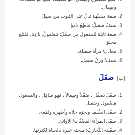
وصِقال.
صفة مشبَّهة تدلّ على الثبوت من صقِلَ.
سيفٌ صقيلٌ: قاطِعٌ لامعٌ.
صفة ثابتة للمفعول من صقَلَ: مَصْقولٌ، ناعِمٌ، مُلمَّع
مجلوّ.
معادن/ مرآة صقيلة.
سيف/ ورقٌ صقيل.
صقَلَ
(ب)
صقَلَ يَصقُل ، صَقْلاً وصِقالاً ، فهو صاقِل ، والمفعول
مَصْقول وصَقيل.
صقَل السَّيفَ ونحوَه جلاه وأظهره ولمَّعه.
صقَل المرآةَ/ الفضِّيَّات/ الأوانيَ.
صقَلته التَّجاربُ: منحته خبرة بالحياة لكثرتها.