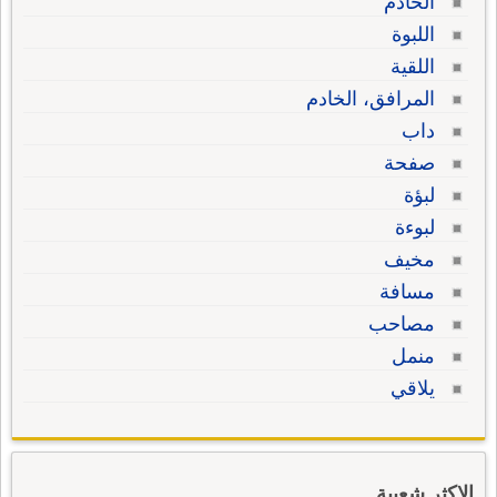
الخادم
اللبوة
اللقية
المرافق، الخادم
داب
صفحة
لبؤة
لبوءة
مخيف
مسافة
مصاحب
منمل
يلاقي
الاكثر شعبية