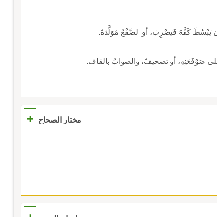
بْسُطَ كَفَّهُ فَيَضْرِبَ، أو الصَّفْعُ مُوَلَّدَةٌ.
َهُ على صَوْفَعَتِهِ، أو تصحيفٌ، والصوابُ بالقاف.
+
مختار الصحاح
+