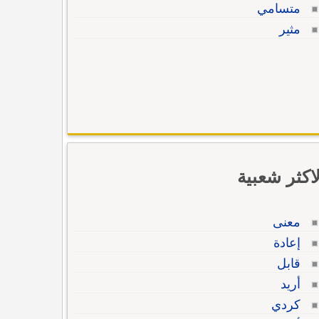
متسامي
مثير
لاكثر شعبية
معنى
إعادة
قابل
أريد
كردي