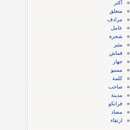
أكثر
متعلق
مرادف
عامل
شجرة
مثير
قماش
جهاز
مسيو
كلمة
صاحب
مدينة
فرانكو
مضاد
ارتقاء