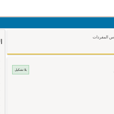
وس المفردات
ا
بلا تشكيل