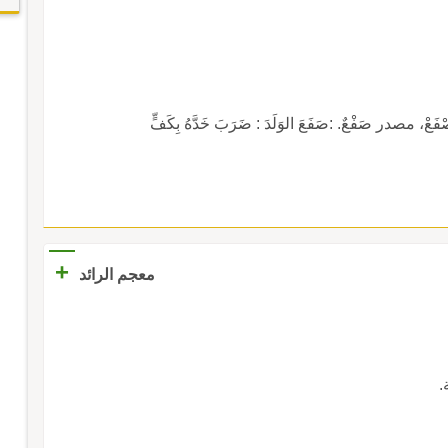
 مصدر صَفْعٌ. :صَفَعَ الوَلَدَ : ضَرَبَ خَدَّهُ بِكَفٍّ
+
معجم الرائد
.