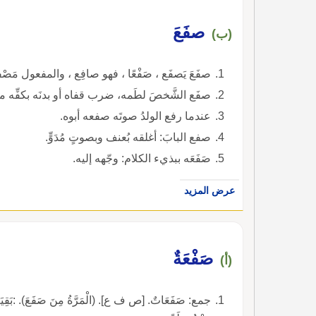
صفَعَ
(ب)
صفَعَ يَصفَع ، صَفْعًا ، فهو صافِع ، والمفعول مَصْ
صفَع الشَّخصَ لطَمه، ضرب قفاه أو بدنَه بكفِّه
عندما رفع الولدُ صوتَه صفعه أبوه.
صفع البابَ: أغلقه بُعنف وبصوتٍ مُدَوٍّ.
صَفَعَه ببذيء الكلام: وجّهه إليه.
عرض المزيد
صَفْعَةٌ
(أ)
جمع: صَفَعَاتٌ. [ص ف ع]. (الْمَرَّةُ مِنَ صَفَعَ). :بَقِيَتْ آثَا