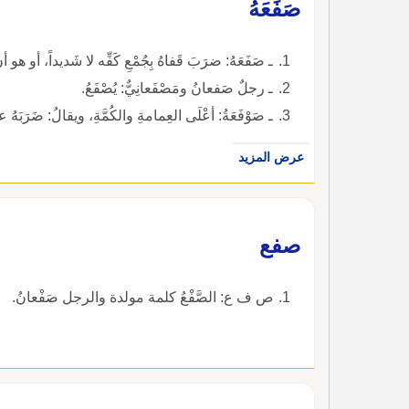
صَفَعَهُ
ـ صَفَعَهُ: ضرَبَ قَفاهُ بِجُمْعِ كَفِّه لا شَديداً، أو هو أن يَ
ـ رجلٌ صَفعانُ ومَصْفَعانِيٌّ: يُصْفَعُ.
ـ صَوْفَعَةُ: أعْلَى العِمامةِ والكُمَّةِ، ويقالُ: ضَرَب
عرض المزيد
صفع
ص ف ع: الصَّفْعُ كلمة مولدة والرجل صَفْعانُ.