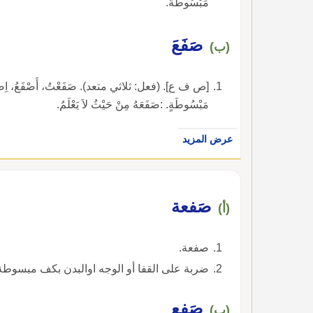
مَبْسُوطَةً.
صَفَعَ
(ب)
[ص ف ع]. (فعل: ثلاثي متعد). صَفَعْتُ، أَصْفَعُ، اِصْفَعْ،
مَبْسُوطَةٍ. :صَفَعَهُ مِنْ حَيْثُ لاَ يَعْلَمُ.
عرض المزيد
صَفعة
(أ)
صفعة.
ضربة على القفا أو الوجه اوالبدن بكف مبسوطة
صَفع
(ب)