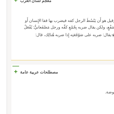
معجم لسان العرب
اه، وقيل هو أَن يَبْسُطَ الرجل كفه فيضرب بها قفا الإِنسان أَو
ٍ، ولكن يقال ضربه بِجُمْعِ كفِّه ورجل مَصْفَعانيٌّ: يُفْعَلُ
.
ةِ يقال: ضربه على صَوْفَعَتِه إِذا ضربه هُنالِك، قال:
+
مصطلحات عربية عامة
بوضة.