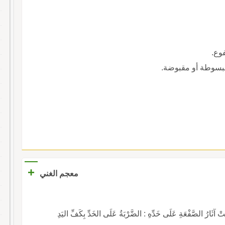
فوع.
 مبسوطة أو مقبوضة.
+
معجم الغني
رُ الصَّفْعَةِ عَلَى خَدِّهِ : الضَّرْبَةُ عَلَى الخَدِّ بِكَفِّ اليَدِ