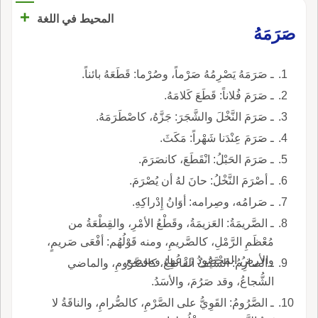
+
المحيط في اللغة
صَرَمَهُ
ـ صَرَمَهُ يَصْرِمُهُ صَرْماً، وصُرْما: قَطَعَهُ بائناً.
ـ صَرَمَ فُلاناً: قَطَعَ كَلامَهُ.
ـ صَرَمَ النَّخْلَ والشَّجَرَ: جَزَّهُ، كاصْطَرَمَهُ.
ـ صَرَمَ عِنْدَنا شَهْراً: مَكَثَ.
ـ صَرَمَ الحَبْلُ: انْقَطَعَ، كانصَرَمَ.
ـ أصْرَمَ النَّخْلُ: حانَ لهُ أن يُصْرَمَ.
ـ صَرامُه، وصِرامه: أوَانُ إِدْراكِهِ.
ـ الصَّريمَةُ: العَزيمَةُ، وقَطْعُ الأمْرِ، والقِطْعَةُ من
مُعْظَمِ الرَّمْلِ، كالصَّريمِ، ومنه قَوْلُهُم: أفْعَى صَريمٍ،
والأرضُ المَحْصُودُ زَرْعُها، وموضع.
ـ الصارِمُ: السَّيْفُ القاطِعُ، كالصَّرومِ، والماضي
الشُّجاعُ، وقد صَرُمَ، والأسَدُ.
ـ الصَّرُومُ: القَوِيُّ على الصَّرْمِ، كالصُّرامِ، والناقَةُ لا