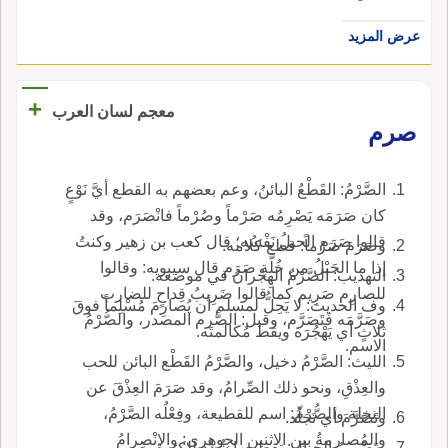
عرض المزيد
+
معجم لسان العرب
صرم
الصَّرْمُ: القَطْعُ البائنُ، وعم بعضهم به القطع أيَّ نَوْعٍ
كان صَرَمَه يَصْرِمُه صَرْماً وصُرْماً فانْصَرَم، وقد
قالوا صَرَم الحبلُ نَفْسُه؛ قال كعب بن زهير وكنتُ
وصَرَمَ صَرْماً: قطع كلامه.
إذا ما الحَبْلُ من خُلَّةٍ صَرَم قال سيبويه: وقالوا
التهذيب: الصَّرْمُ الهِجْرانُ في موضعه.
للصارِمِ صَرِيم كما قالوا ضَرِيبُ قِداحٍ للضارب
وف الحديث: لا يَحِلُّ لمسلم أن يُصارِمَ مُسْلِماً فوقَ
وصَرَّمَه فَتَصَرَّم، وقيل: الصَّرم المصدر، والصُّرْمُ
ثلاثٍ أي يَهْجُرَه ويقط مُكالمتَه.
الاسم.
الليث: الصَّرْمُ دخيل، والصَّرْمُ القَطْع البائن للحب
والعِذْقِ، ونحو ذلك الصِّرامُ، وقد صَرَمَ العِذْقَ عن
النخلة والصُّرْمُ: اسم للقطيعة، وفِعْلُه الصَّرْمُ،
وتَصََرَّمَ أي تَجَلّد.
والمُصارمةُ بين الاثنين الجوهري: والانْصِرامُ
وتَصْرِيمُ الحبال: تقطيعها شُدِّد للكثرة.