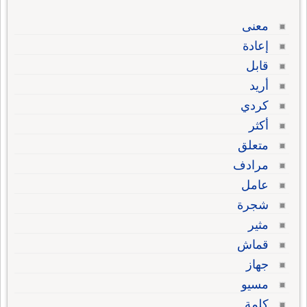
معنى
إعادة
قابل
أريد
كردي
أكثر
متعلق
مرادف
عامل
شجرة
مثير
قماش
جهاز
مسيو
كلمة