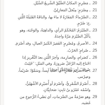
ـ مَصْرِمٍ: المكانُ الضَّيِّقُ السَّريعُ السَّيْلِ.
ـ مِصْرَمٍ: مِنْجَلُ المَغازِلِيِّ.
ـ الصَّرْماءُ: المَفَازَةُ لا ماءَ بها، والناقَةُ القَليلَةُ اللَّبَنِ
,ج: صُرْمٍ.
ـ الصَّيْرَمُ: المُحْكَمُ الرأيِ، والداهِيَةُ، والوَجْبَة، وهو
يأكُلُ الصَّيْرَمَ مَرَّةً واحِدَةً.
ـ الأصرمُ، ومُصْرِمٍ: الفَقيرُ الكَثيرُ العيالِ، وقد أصْرَمَ.
ـ صُرامٍ: الحَرْبُ.
ـ كصَرامِ، والصارِمة، وآخِرُ اللَّبَنِ بعدَ التَّغْريزِ إذا
احْتاجَ إليه الرَّجُلُ ضَرورَةً. وفي المَثَلِ: ''حُلِبَتْ
صُرامُ''، أي: بَلَغَ العُذْرُ آخِرَهُ.
ـ جاءَ صَريمَ سَحْرٍ، أي: خائباً آيِساً، وسَمَّوْا: صُرَيْماً،
وصِرْمى.
ـ أَصْرَمُ الشَّقَرِيُّ، وأصْرَمَ أو أُصَيْرِمَ الأشْهَلِيُّ،
واسْمُه عَمْرُو بنُ ثابِتٍ: صَحابِيَّانِ.
وهو صَرْمَةٌ من الصَّرَماتِ، أي بَطيءُ الرُّجوعِ من
غَضَبِه.