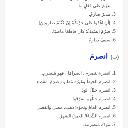
عزَم على فِعْلٍ ما.
مديرٌ صارمٌ.
{أَنِ اغْدُوا عَلَى حَرْثِكُمْ إِنْ كُنْتُمْ صَارِمِينَ}.
صَرُمَ السَّيفُ: كان قاطعًا ماضيًا.
سيفٌ صارِمٌ.
انصرمَ
(ب)
انصرمَ ينصرم ، انصرامًا ، فهو مُنصرِم.
انصرم الخيطُ وغيرُه مُطاوع صرَمَ: انقطع.
انصرم حَبْلُ الوُدّ.
انصرم حَبْلُهم: تفرَّقوا.
انصرم العامُ ونحوُه: ذهب، مضى وانقضى.
انصرم الشِّتاءُ/ العمرُ/ الشهرُ.
مودَّة منصرمة.