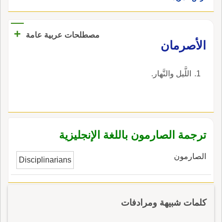
هذه الأُمة خَمْسُ فِتَنٍ قد مَضَتْ أربع وبقيت واحدة
وهي الصَّيْرَمُ؛ وكأَنها بمنزلة الصَّيْلَم، وهي الداهية
+
التي تستأْصل ك شيء كأَنها فتنة قَطَّاعة، وهي من
مصطلحات عربية عامة
الأصرمان
الصَّرْمِ القَطْعِ، والياء زائدة والصَّرُومُ: الناقةُ التي لا
تَرِدُّ النَّضِيحَ حتى يَخْلُوَ لها تَنْصَرِمُ عن الإبل، ويقال لها
القَذُورُ والكَنُوفُ والعَضادُ والصَّدُوف والآزِيَةُ، بالزاي
اللَّيل والنَّهار.
المُفَضَّلُ عن أبيه: وصَرَمَ شَهْراً بمعنى مكث.
ترجمة الصارمون باللغة الإنجليزية
الصارمون
Disciplinarians
كلمات شبيهة ومرادفات