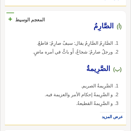
+
المعجم الوسيط
الصَّارِمُ
(أ)
الصَّارِمُ الصَّارِمُ يقال: سيفٌ صارِمٌ: قاطعٌ.
ورجلٌ صارمٌ: شجاعٌ، أَو باتٌّ في أمره ماضٍ.
الصَّرِيمةُ
(ب)
الصَّرِيمةُ الصريم.
و الصَّرِيمةُ إحكام الأمر والعزيمة فيه.
و الصَّرِيمةُ القطيعةُ.
عرض المزيد