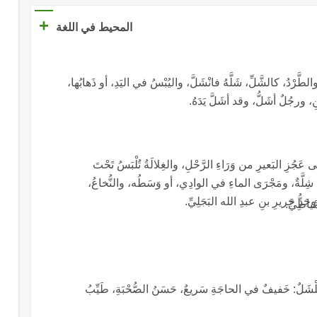
+
المحيط في اللغة
طَّرْدُ، كالشَّلِّ، شَلَّهُ فانْشَلَّ، واليُبْسُ في اليَدِ، أو ذَهابُها،
ْنِ، ورجُلٌ أشَلُّ، وقد أشَلَّ يَدَهُ.
جُزِ البَعيرِ من وَرَاءِ الرَّحْلِ، والغِلالَةُ تُلْبَسُ تَحْتَ
ج: شِلَّةٌ، ومَجْرَى الماءِ في الوادِي، أو وَسَطُه، والنُّخاعُ،
َدُّ جَريرِ بنِ عبدِ الله البَجَلِيِّ.
ْياطِيِّ.
ْشَلٌ: خَفيفٌ في الحاجَةِ سَريعٌ، حَسَنُ الصُّحْبَةِ، طَيِّبُ