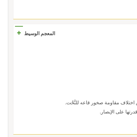
+
المعجم الوسيط
أ من اختلاف مقاومة صخور قاعه للنَّحْت.
ُ قدرتها على الإبصار.