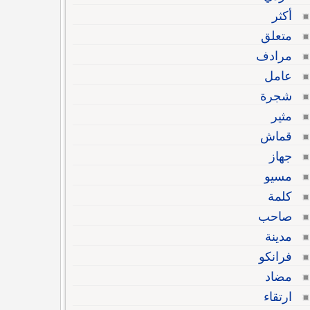
أكثر
متعلق
مرادف
عامل
شجرة
مثير
قماش
جهاز
مسيو
كلمة
صاحب
مدينة
فرانكو
مضاد
ارتقاء