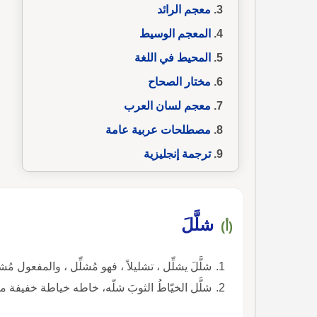
معجم الرائد
المعجم الوسيط
المحيط في اللغة
مختار الصحاح
معجم لسان العرب
مصطلحات عربية عامة
ترجمة إنجليزية
شلَّلَ
(أ)
شلَّلَ يشلِّل ، تشليلاً ، فهو مُشلِّل ، والمفعول مُشل
شلَّل الخيّاطُ الثوبَ شلّه، خاطه خياطة خفيفة مت