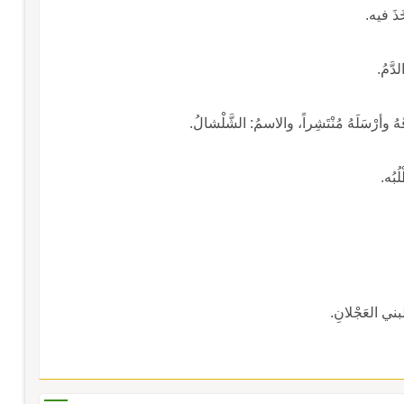
َذَ فيه.
دَّمُ.
َهُ وأرْسَلَهُ مُنْتَشِراً، والاسمُ: الشَّلْشالُ.
ُبُه.
بني العَجْلانِ.