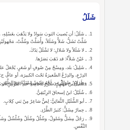
شَلَلُ
ـ شَلَلُ: أن يُصيبَ الثوبَ سَوادٌ ولا يَذْهَبَ بغَسْلِهِ، وال
شَلَّتْ تَشَلُّ، شَلاًّ وشَلَلاً، وأُشلَّتْ وشُلَّتْ، مَجْهولَي
ـ لا شَلَلاً ولا شَلالِ: لا تَشْلَلْ يَدُكَ.
ـ عَيْنٌ شَلاَّءُ: قد ذَهَبَ بَصَرُها.
ـ شَلِيلُ: بلد، ومِسْحٌ مِنْ صُوفٍ أو شَعَرٍ، يُجْعَلُ على عَ
الدِرْعِ، والدِرْعُ الصَّغيرَةُ تَحْتَ الكبيرَة، أو عامٌّ، 
وطَرائِقُ طِوالٌ من لَحْمٍ تكونُ مُمْتَدَّةً مَعَ الظَّهْرِ، وج
ـ شَليلُ بنُ مُهَلْهِلٍ: شَيْخٌ للحافِظِ عبدِ المُؤْمِنِ الدِم
ـ شُلَيْلٌ: ابنُ إسحاقَ الزِنْبَقِيُّ.
ـ أبو الشُّلَيْلِ النُّفاثِيُّ: لِصٌّ شاعِرٌ مِنْ بَني كِلابٍ.
ـ حِمارٌ مِشَلٌّ: كثيرُ الطَّرْدِ.
ـ رَجُلٌ مِشَلٌّ وشَلولٌ، وشُلُلٌ وشُلَلٌ وشُلْشُلٌ وشَل
النَّفْسِ.