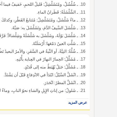
ـ شُلْشُلٌ، ومُتَشَلْشِلٌ: قَليلُ اللحمِ، خَفيفٌ فيما أخ
ـ الشَّلْشَلَةُ: قَطَرانُ الماءِ.
ـ ماءٌ شَلْشَلٌ، ومُتَشَلْشِلٌ: مُتَتابعُ القَطْرِ، وكذلكَ ال
ـ شَلْشَلَ السَّيفُ الدَّمَ، وتَشَلْشَلَ به: صَبَّهُ.
ـ شَلْشَلَ بَوْلَهُ، وشَلْشَلَ به شَلْشَلَةً وشِلْشالاً: فَرَّق
ـ شَلَّتِ العينُ دَمْعَها: أَرْسَلَتْهُ.
ـ شُلَّةُ: النِيَّةُ، أو النِّيةُ في السَّفَرِ، والأمرُ البعيدُ تَطْل
ـ مُشَلِّلُ: الحِمارُ النهارُ في العِناية بأُتُنِهِ.
ـ مُشَلَّلُ: جَبَلٌ يُهْبَطُ منه إلى قُدَيْدٍ.
ـ انْشَلَّ السَّيْلُ: ابْتَدَأ في الانْدِفاعِ قَبْلَ أن يَشْتَدَّ.
ـ انْشَلَّ المطرُ: انْحَدَرَ.
ـ شَلولُ: من إناثِ الإِبِلِ والشاءِ نحوُ النابِ، وماءٌ ل
عرض المزيد