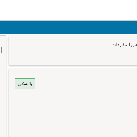
وس المفردات
ا
بلا تشكيل