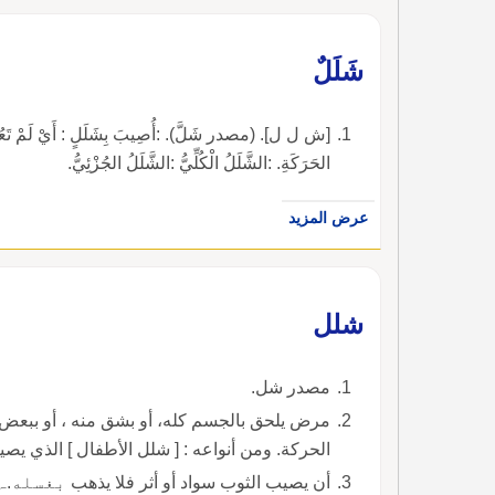
شَلَلٌ
[ش ل ل]. (مصدر شَلَّ). :أُصِيبَ بِشَلَلٍ : أَيْ لَمْ تَعُدْ أَ
الحَرَكَةِ. :الشَّلَلُ الْكُلِّيُّ :الشَّلَلُ الجُزْئِيُّ.
عرض المزيد
شلل
مصدر شل.
مرض يلحق بالجسم كله، أو بشق منه ، أو ببعض أ
الحركة. ومن أنواعه : [ شلل الأطفال ] الذي يصيب
أن يصيب الثوب سواد أو أثر فلا يذهب بغسله.ہ