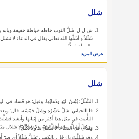
شلل
ش ل ل: شَلَّ الثوب خاطه خياطة خفيفة وبابه رد و 
شَلَلاً و أشَلَّها الله تعالى يقال في الدعاء لا تش
والمرأة شَلاَّءُ.
عرض المزيد
شلل
الشَّلَلُ: يُبْسُ اليَدِ وذَهابُها، وقيل: هو فَساد في اليد شَلَّتْ يَدُه تَشَلُّ 
قا اللحياني: شَلَّ عَشْرُه وشَلَّ خَمْس
التأْنيث في مثل هذا أَكثر من إِثباتها وأَنشد:فَشَلَّتْ يَم
ورَجُلٌ أَشَلُّ، وقد أَشَلَّ يَدَه، ولا شَلَلاً ولا شَلالِ مَبْنِيَّة كَحَذَامِ أَي لا تَشْلَلْ يَدُك.
ويقال في الدعاء: لا تَشْلَلْ يَدُ ولا تَكْلَلْ.
وقد شَلِلْتَ يا رَجُل، بالكسر، تَشَلُّ شَلَلاً أَي صِرْ أَش