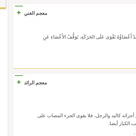
+
معجم الغني
عْضَاؤُهُ تَقْوَى عَلَى الحَرَكَةِ، تَوَقُّفُ الأَعْضَاءِ عَنِ
+
معجم الرائد
جزائه كاليد والرجل، فلا يقوى الجزء المصاب على
 الكبار أيضا.
.