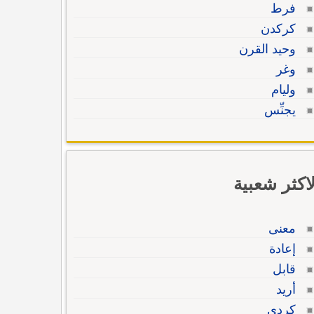
فرط
كركدن
وحيد القرن
وغر
وليام
يجنِّس
لاكثر شعبية
معنى
إعادة
قابل
أريد
كردي