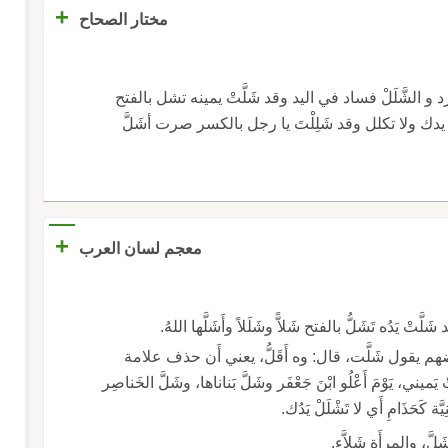
+
مختار الصحاح
الشَّلَلْ فساد في اليد وقد شَلَّتْ يمينه تشل بالفتح
لل يدك ولا تكلل وقد شَلِلْتَ يا رجل بالكسر صرت أشَلَّ
+
معجم لسان العرب
بالفتح شَلاًّ وشَلَلاً وأَشَلَّها اللهُ.
ُه، قال: وبعضهم يقول شَلَّت، قال: وه أَقَلُّ، يعني أَن حذف علامة
يني، يَوْمَ أَعْلُو ابْنَ جَعْفَر وشَلَّ بَناناها، وشَلَّ الخَناصِر
َلَّ، والمرأَة شَلاَّء.