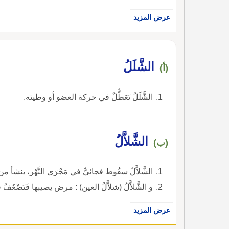
عرض المزيد
الشَّلَلُ
(أ)
الشَّلَلُ تَعَطُّلٌ في حركة العضو أو وطيته.
الشَّلاَّلُ
(ب)
الشَّلاَّلُ سقُوط فجائيٌّ في مَجْرَى النَّهْر، ينش
و الشَّلاَّلُ (شلاَّلُ العين) : مرض يصيبها فَتَضْعُف
عرض المزيد