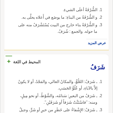
الشُّرْفَةُ أعلَى الشيءِ.
و الشُّرْفَةُ من البناءِ: ما يوضَع في أَعلاه يحلَّى به.
و الشُّرْفَةُ بناء خارج من البيت يُسْتَشْرَفُ منه على
ما حوله. والجمع : شُرَفٌ.
عرض المزيد
+
المحيط في اللغة
شَرَفُ
ـ شَرَفُ: العُلُوُّ، والمكانُ العالي، والمَجْدُ، أو لا يكونُ
إلاَّ بالآباءِ، أو عُلُوُّ الحَسَبِ.
ـ شَرَفُ من البعيرِ: سَنامُه، والشَّوْطُ، أو نحو مِيلٍ،
ومنه: ''فاسْتَنَّتْ شَرَفاً أو شَرَفَيْنِ''.
ـ شَرَفُ: الإِشْفاءُ على خَطَرٍ من خيرٍ أو شَرٍّ، وجبلٌ