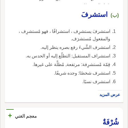
بكبار الشخصيّات.
استشرفَ
(ب)
استشرفَ يستشرِف ، استشرافًا ، فهو مُستشرِف ،
والمفعول مُستشرَف.
استشرف الشَّيءَ رفع بصره ينظر إليه.
استشراف المستقبل: التطلّع إليه أو الحدس به.
قِمّة مُستشرِفة: مرتفعة, مُطلَّة على غيرها.
استشرف شخصًا: وجده شريفًا.
استشرف نسبًا.
عرض المزيد
+
معجم الغني
شُرْفَةٌ