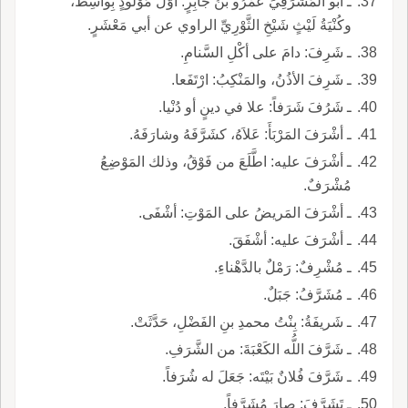
ـ أبو المَشْرَفِيِّ عَمْرُو بنُ جابِرٍ: أوَّلُ مَوْلودٍ بِواسِطَ،
وكُنْيَةُ لَيْثٍ شَيْخِ الثَّوْرِيِّ الراوي عن أبي مَعْشَرٍ.
ـ شَرِفَ: دامَ على أكْلِ السَّنامِ.
ـ شَرِفَ الأذُنُ، والمَنْكِبُ: ارْتَفَعا.
ـ شَرُفَ شَرَفاً: علا في دينٍ أو دُنْيا.
ـ أشْرَفَ المَرْبَأَ: عَلاَهُ، كشَرَّفَهُ وشارَفَهُ.
ـ أشْرَفَ عليه: اطَّلَعَ من فَوْقُ، وذلك المَوْضِعُ
مُشْرَفٌ.
ـ أشْرَفَ المَريضُ على المَوْتِ: أشْفَى.
ـ أشْرَفَ عليه: أشْفَقَ.
ـ مُشْرِفٌ: رَمْلٌ بالدَّهْناءِ.
ـ مُشَرَّفُ: جَبَلٌ.
ـ شَريفَةُ: بِنْتُ محمدِ بنِ الفَضْلِ، حَدَّثَتْ.
ـ شَرَّفَ اللُّه الكَعْبَةَ: من الشَّرَفِ.
ـ شَرَّفَ فُلانٌ بَيْتَه: جَعَلَ له شُرَفاً.
ـ تَشَرَّفَ: صارَ مُشَرَّفاً.