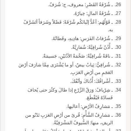
ـ شُرْفَةُ القَصْرِ: معروف، ج: شُرَفٌ.
ـ شُرْفَةُ المالِ: خِيارُهُ.
ـ قَوْلُهُم: أعُدُّ إتْيانَكُم شُرْفَةً: فَضْلاً وشَرَفاً أتَشَرَّفُ
به.
ـ شُرُفاتُ الفَرَسِ: هادِيهِ، وقَطاتُهُ.
ـ أُذُنٌ شُرافِيَّةٌ: شُفارِيَّةٌ.
ـ ناقَةٌ شُرافِيَّةٌ: ضَخْمَةُ الأذُنَيْنِ، جَسيمَةٌ.
ـ شُرافِيُّ: ثِيابٌ بيضٌ، أو ما يُشْتَرَى مِمَّا شارَفَ أرْضَ
العَجَمِ من أرْضِ العَرَبِ.
ـ أشْرافُكَ: أُذُناكَ وأنْفُكَ.
ـ شِرْيافُ: وَرَقُ الزَّرْعِ إذا طالَ وكثُرَ حتى يُخافَ
فَسادُهُ فَيُقْطَعَ.
ـ مَشارِفُ الأرْضِ: أعاليها.
ـ مَشارِفُ الشَّأْمِ: قُرىً من أرْضِ العَرَبِ تَدْنُو من
الريفِ، منها: السُّيوفُ المَشْرَفِيَّةُ.