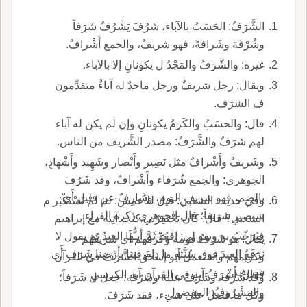
الشَّرَفُ: الحَسَبُ بالآباء، شَرُفَ يَشْرُفُ شَرَفاً
وشُرْفَة وشَرافةً، فهو شريفٌ، والجمع أَشْرافٌ.
غيره: والشَّرَفُ والمَجْدُ ل يكونانِ إلا بالآباء.
ويقال: رجل شريفٌ ورجل ماجدٌ له آباءٌ متقدِّمون
ف الشرَف.
قال: والحسَبُ والكَرَمُ يكونانِ وإن لم يكن له آباء
لهم شَرَفٌ والشَّرَفُ: مصدر الشَّريف من الناس.
وشَريفٌ وأَشْرافٌ مثل نَصِير وأَنْصار وشَهِيد وأَشْهادٍ،
الجوهري: والجمع شُرَفاء وأَشْرافٌ، وقد شَرُفَ
بالضم، فهو شريف اليوم، وشارِفٌ عن قليل أَي
وفي حديث الشعبي: قيل للأَعمش: لمَ لمْ تَسْتَكْثِر م
سيصير شريفاً؛ قال الجوهري ذكره الفراء.
الشعبي؟ قال: كان يَحْتَقِرُني كنت آتِيه مع إبراهيم
فَيُرَحِّبُ به ويقو لي: اقْعُدْ ثَمَّ أَيـُّها العبدُ ثم يقول لا
يقال: هو شَرَفُ قومه وكَرَمُهم أَي شَريفُهُم
نَرْفَعُ العبدَ فوق سُنَّته ما دامَ فِينا بأَرْضِنا شَرَف أَي
وكَريمهم واستعمل أَبو إسحق الشَّرَفَ في القرآن
شريف.
فقال: أَشْرَفُ آيةٍ في القرآن آية الكرسي
وقد شَرَفه وشَرَفَ عليه وشَرَّفَه: جعل ل شَرَفاً؛
والمَشْرُوفُ: المفضول.
وكل ما فَضَلَ على شيء، فقد شَرَفَ.