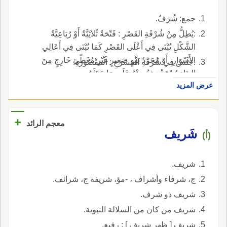
جمع: شُرَفٌ.
:يُطِلُّ مِنْ شُرْفَةِ القَصْرِ : فَتْحَةٌ ثُلاَثِيَّةُ أَوْ رُبَاعِيَّةُ
الشَّكْلِ تُبْنَى فِي أَعْلَى القَصْرِ كَمَا تُبْنَى فِي أَعَالِي
الأَسْوَارِ، أَوْ مُجَرَّدُ بَهْوٍ صَغِيرٍ غَيْرِ مُغَطّىً خَارِجٍ مِنَ
:جَلَسَ فِي شُرْفَةِ الْمَسْرَحِ : الْمَقْصُورَةِ.
البِنَاءِ يُسْتَشْرَفُ مِنْهُ عَلَى مَا حَوْلَهُ.
عرض المزيد
+
معجم الرائد
شَريف
(أ)
شريف.
ج، شرفاء وأشراف ، -مؤ، شريفة ج، شرائف.
شريف ذو شرف.
شريف من كان من السلالة النبوية.
شريف [ ظهر شريف ] : رفيع.