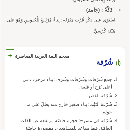
دَكَّةٌ : (جامد)
اِسْتَوَى على دَكَّةٍ قُرْبَ مَنْزِلِهِ : بِناءٌ مُرْتَفِعٌ لِلْجُلوسِ وَهُوَ على
هَيْئَةِ كُرْسِيٍّ.
+
معجم اللغة العربية المعاصرة
شُرْفة
(أ)
جمع شُرُفات وشُرْفات وشُرَف: بناء مزخرف في
أعلى بُرْج أو قلعة.
شُرْفة القصر.
شُرْفة البَيْت: بناء صغير خارج منه يطلّ على ما
حوله.
شُرْفة في مسرح: حجرة خاصّة مرتفعة عن القاعة
العامّة، فيها مقاعد للمشاهدين، مقصورة خاصّة