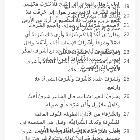
العالي؛ وقال الشاعر آتي النَّدِيَّ فلا يُقَرَّبُ مَجْلِسي
قال: ومَشارِفُ الأَرض أَعاليها.
وأَقُود للشَّرَفِ الرَّفِيعِ حِمار يقول: إني خَرِفْت فلا
ولذلك قيل: مَشارِف الشَّامِ.
يُنتفع برَأْيي، وكبِرْت فلا أَستطيع أَن أَرك من الأَرض
الأَصمعي: شُرْفةُ المال خِيارُه، والجمع الشُّرَفُ.
حماري إلا من مكان عال.
ويقال: إن أَعُدُّ إتْيانَكم شُرْفةً وأَرى ذلك شُرْفةً أَي
فَضْلاً وشَرَفاً وأَشْرافُ الإنسان: أُذُناه وأَنـْفُه؛ وقال
عديّ كَقَصِير إذ لم يَجِدْ غير أَنْ جَد دَعَ أَشْرافَه لمَكْر
وفر مُشْتَرِفٌ أَي مُشْرِفُ الخَلْق.
قَصِي ابن سيده: الأَشْرافُ أَعلى الإنسانِ،
وفرس مُشْتَرِفٌ: مُشْرِفُ أَعالي العظام وأَشْرَف
والإشرافُ: الانتصابُ.
الشيءَ وعلى الشيء: عَلاه.
وتَشَرَّفَ عليه: كأَشْرَفَ وأَشْرَفَ الشيءُ: علا
وارتفع.
وشَرَفُ البعير: سَنامه، قال الشاعر شَرَفٌ أَجَبُّ
وكاهِلٌ مَجْزُول وأُذُن شَرْفاء أَي طويلة.
والشَّرْفاء من الآذان: الطويلة القُوف القائمة
المُشْرِفةُ وكذلك الشُّرافِيَّة، وقيل: هي المنتصبة في
طول، وناق شَرْفاء وشُرافِيَّةٌ: ضَخْمةُ الأُذنين
وقصر مُشَرَّفٌ: مطوَّل والمَشْرُوف: الذي قد شَرَفَ
جسيمة، وضَبٌّ شُرافيٌّ كذلك ويَرْبُوعٌ شُرافيّ؛ قال
عليه غيره، يقال: قد شَرَفَه فَشَرَفَ عليه.