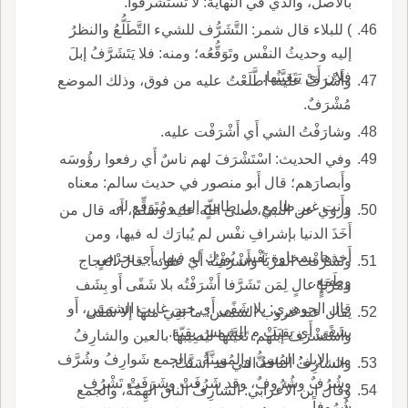
بالأصل، والذي في النهاية: لا تستشرفوا.
) للبلاء قال شمر: التَّشَرُّف للشيء التَّطَلُّعُ والنظرُ
إليه وحديثُ النفْس وتَوَقُّعُه؛ ومنه: فلا يَتَشَرَّفُ إبلَ
فلان أَي يَتَعَيَّنُها.
وأَشْرَفْ عليه: اطَّلَعْتُ عليه من فوق، وذلك الموضع
مُشْرَفٌ.
وشارَفْتُ الشي أَي أَشْرَفْت عليه.
وفي الحديث: اسْتَشْرَفَ لهم ناسٌ أَي رفعوا رؤُوسَه
وأَبصارَهم؛ قال أَبو منصور في حديث سالم: معناه
وأَنت غير طامع ول طامِحٍ إليه ومُتَوَقِّع له.
وروي عن النبي، صلى اللّه عليه وسلم، أَنه قال من
أَخَذَ الدنيا بإشرافِ نفْس لم يُبارَك له فيها، ومن
أَخذها بسخاوة نَفْس بُورِك له فيها، أَي بحرْصٍ
وتَشَرَّفْتُ المَرْبَأ وأَشْرَفْتُه أَي علوته؛ قال العجاج
وطَمَعٍ.
ومَرْبَإٍ عالٍ لِمَن تَشَرَّفا أَشْرَفْتُه بلا شَفًى أَو بِشَف
قال الجوهري: بلا شَفًى أَي حين غابت الشمس، أَو
يقال عند غروب الشمس: ما بَقِيَ منها إلا شَفًى
بشَفًى أَي بقِيَتْ م الشمس بقِيّة.
واسْتَشْرَفَ إبلَهم: تَعَيَّنَها ليُصِيبها بالعين والشارِفُ
من الإبل: المُسِنُّ والمُسِنَّةُ، والجمع شَوارِفُ وشُرَّف
والشارِفُ الناقةُ التي قد أَسَنَّتْ.
وشُرُفٌ وشُرُوفٌ، وقد شَرُفَتْ وشَرَفَتْ تَشْرُف
وقال ابن الأعرابي: الشارِفُ الناق الهِمّةُ، والجمع
شُرُوفاً.