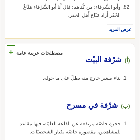
وأَبو الشَّرفاء: من كُناهم؛ قال أَنا أَبو الشَّرْفاء مَنَّاعُ
الخَفَر أَراد مَنّاع أَهل الخفر.
عرض المزيد
+
مصطلحات عربية عامة
شرْفة البيْت
(أ)
بناء صغير خارج منه يطلّ على ما حوله.
شرْفة في مسرح
(ب)
حجرة خاصّة مرتفعة عن القاعة العامّة، فيها مقاعد
للمشاهدين، مقصورة خاصّة بكبار الشخصيّات.