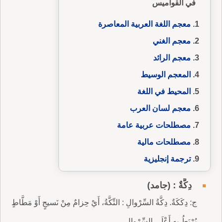
في القواميس
معجم اللغة العربية المعاصرة
معجم الغني
معجم الرائد
المعجم الوسيط
المحيط في اللغة
معجم لسان العرب
مصطلحات عربية عامة
مصطلحات مالية
ترجمة إنجليزية
دِكَّةٌ : (جامد)
ج: دِكَكَةٌ. دِكَّةُ السِّرْوالِ : التِّكَّةُ، أَيْ حِزامٌ مِنْ نَسيجٍ أَوْ مَطَّاطٍ
يُرْبَطُ بِهِ أَعْلَى السِّرْوالِ.