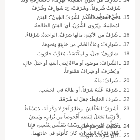
شَرُفَتْ شُروفاً، وشَرَفَتْ، ج: شَوارِفُ وشُرُفٌ
وشُرَّفٌ وشُروفٌ.
ـ في الحديثِ ''أتَتْكُمُ الشُّرُفُ الجُونُ'': الفِتَنُ
المُظلِمَةُ، ويُرْوَى الشُّرُقُ، أي: الفِتَنُ الطالعةُ.
ـ شُرُفُ من الأبْنِيَةِ: مالَها شرَفٌ، الواحدةُ: شَرْفاءُ.
ـ شَوارِفُ: وِعاءُ الخَمْرِ من خابِيَةٍ ونحوِها.
ـ شارُوفُ: جبلٌ، والمِكْنَسَةُ، مُعَرَّبُ جارُوبَ.
ـ الشَّرافُ: موضع، أو ماءَةٌ لِبَني أسَدٍ، أو جَبَلٌ عالٍ،
أو يُصْرَفُ، أو شِرافُ مَمْنوعاً.
ـ شُرافُ: ماءٌ.
ـ شَرَفَهُ: غَلَبَهُ شَرَفاً، أو طالَهُ في الحَسَبِ.
ـ شَرَفَ الحَائِطَ: جَعَلَ له شُرْفَةً.
ـ أشْرَفُ: الخُفَّاشُ، وطائِرٌ آخَرُ لا وَكْرَ لَهُ، لا يَسْقُطُ
إِلاَّ رَيْثَما يَجْعَلُ لِبَيْضِهِ أُفْحوصاً من تُرابٍ، ويَبيضُ
ويُغَطِّي عليه ويَطيرُ، وبَيْضُهُ يَتَفَقَّس بِنَفْسِهِ، فإِذا
ـ مَنْكِبٌ أشْرَفُ: عالٍ.
أطاقَ فَرْخُهُ الطَّيَرانَ، كانَ كأَبَوَيْهِ في عادَتِهِما.
ـ أُذُنٌ شَرْفاءُ: طَويلَةٌ.